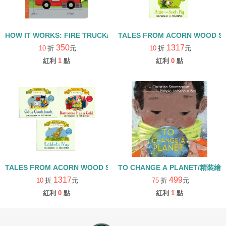
HOW IT WORKS: FIRE TRUCK/硬頁書
TALES FROM ACORN WOOD 
350
1317
10
折
元
10
折
元
紅利
1
點
紅利
0
點
TALES FROM ACORN WOOD STORY COLLECTION 生活日常組/
TO CHANGE A PLANET/精裝繪
1317
499
10
折
元
75
折
元
紅利
0
點
紅利
1
點