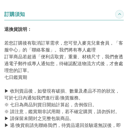
訂購須知
收合
退換貨說明：
若您訂購後有取消訂單需求，您可登入麥克兒童會員，「客
服中心」的「聯絡客服」。我們將有專人處理
訂單商品若超過「便利店取貨」重量、材積尺寸，我們會透
過電子郵件或專人通知您，待確認配送物流方式後，才會處
理您的訂單。
七日鑑賞期
▶ 收到貨品後，如發現有破損、數量及產品不符的狀況，
可於七日內通知我們進行退/換貨服務。
※ 七日為商品到貨日開始計算起，含例假日。
※ 請注意，鑑賞期非試用期，若不確定購買，請勿拆封。
▶ 請保留未開封之完整包裝商品。
▶ 退/換貨前請先聯絡我們，待貨品退回並驗退無誤後，即