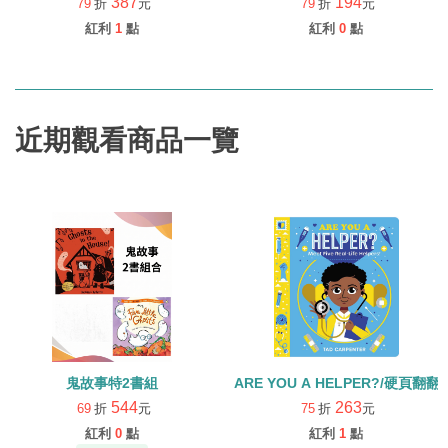
387
194
79
折
元
79
折
元
紅利
1
點
紅利
0
點
近期觀看商品一覽
鬼故事特2書組
ARE YOU A HELPER?/硬頁翻翻
544
263
69
折
元
75
折
元
紅利
0
點
紅利
1
點