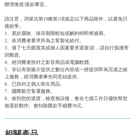
辦理換貨/退款事宜。
請注意，消保法第19條第1項規定以下商品除外，以避免日
後紛爭。
1、易於腐敗、保存期限較短或解約時即將逾期。
2、依消費者要求所為之客製化給付。
3、過了七天鑑賞其或個人因素要求退貨/款，請自行負擔寄
回郵資。
4、經消費者拆封之影音商品或電腦軟體。
5、非以有形媒介提供之數位內容或一經提供即為完成之線
上服務，經消費者事先同意始提供。
6、已拆封之個人衛生用品。
7、國際航空客運服務。
8、收到您的退貨，檢查無誤後，會在七個工作日儘快幫您
做退款動作。會扣除匯款手續費30元。
相關產品