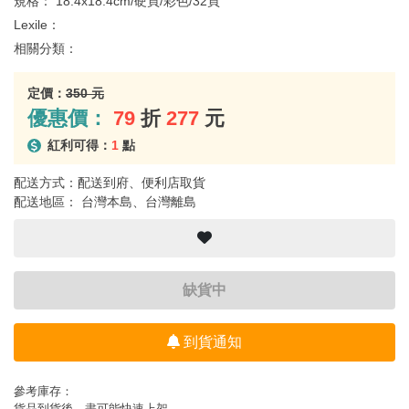
規格：
18.4x18.4cm/硬頁/彩色/32頁
Lexile：
相關分類：
定價：
350 元
優惠價：
79
折
277
元
紅利可得：
1
點
配送方式：配送到府、便利店取貨
配送地區： 台灣本島、台灣離島
缺貨中
到貨通知
參考庫存：
貨品到貨後，盡可能快速上架