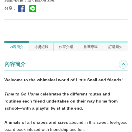
分享：
內容簡介
得獎紀錄
作家介紹
推薦專區
訂購須知
內容簡介
收合
Welcome to the whimsical world of Little Snail and friends!
Time to Go Home
celebrates the different routes and
routines each friend undertakes on their way home from
school—with a playful twist at the end.
Animals of all shapes and sizes
abound in this sweet, feel-good
board book infused with friendship and fun.