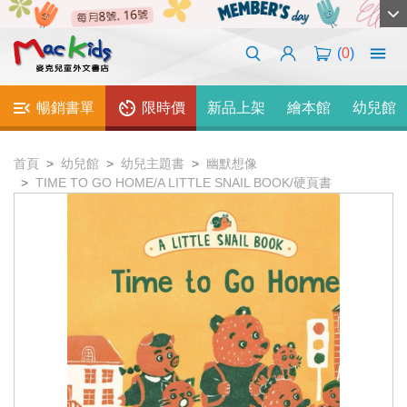
(
0
)
暢銷書單
限時價
新品上架
繪本館
幼兒館
首頁
幼兒館
幼兒主題書
幽默想像
TIME TO GO HOME/A LITTLE SNAIL BOOK/硬頁書