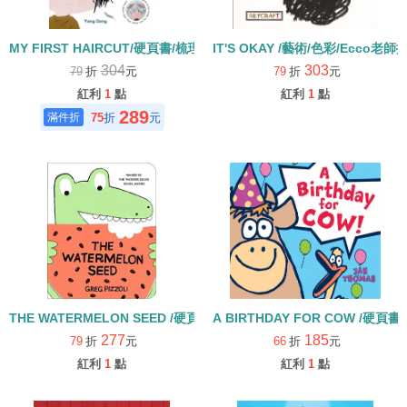
MY FIRST HAIRCUT/硬頁書/梳理
IT'S OKAY /藝術/色彩/Ecco
304
303
79
折
元
79
折
元
紅利
1
點
紅利
1
點
289
75
折
元
THE WATERMELON SEED /硬頁書/字母W學習繪本
A BIRTHDAY FOR COW /硬頁書
277
185
79
折
元
66
折
元
紅利
1
點
紅利
1
點