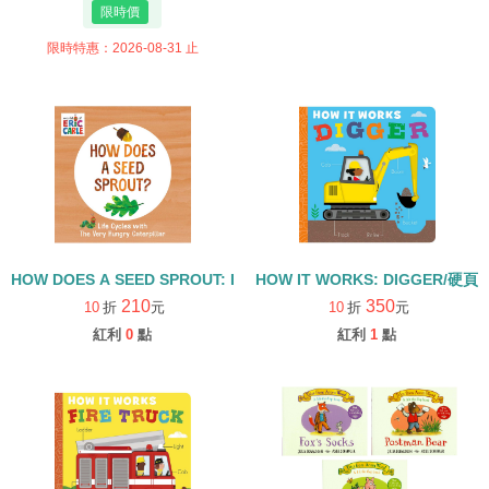
限時特惠：2026-08-31 止
HOW DOES A SEED SPROUT: LIFE CYCLES WITH THE VERY H
HOW IT WORKS: DIGGER/硬頁
210
350
10
折
元
10
折
元
紅利
0
點
紅利
1
點