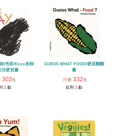
/藝術/色彩/Ecco老師
GUESS WHAT FOOD/硬頁翻翻
幼兒硬頁書
書
303
332
折
元
79
折
元
利
1
點
紅利
1
點