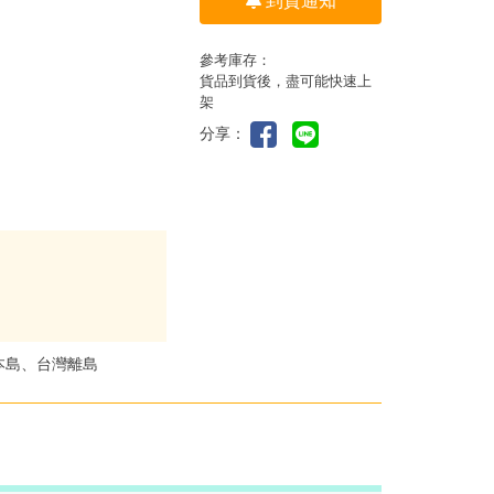
到貨通知
參考庫存：
貨品到貨後，盡可能快速上
架
分享：
本島、台灣離島