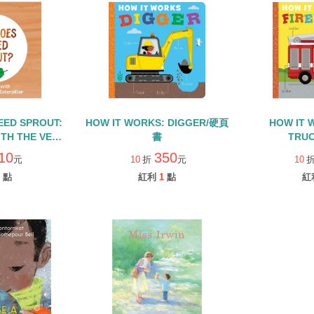
EED SPROUT:
HOW IT WORKS: DIGGER/硬頁
HOW IT 
ITH THE VERY
書
TRU
RPILLAR/硬頁
10
350
元
10
折
元
10
點
紅利
1
點
紅