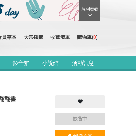
展開看看
會員專區
大宗採購
收藏清單
購物車(
0
)
影音館
小說館
活動訊息
硬頁翻翻書
缺貨中