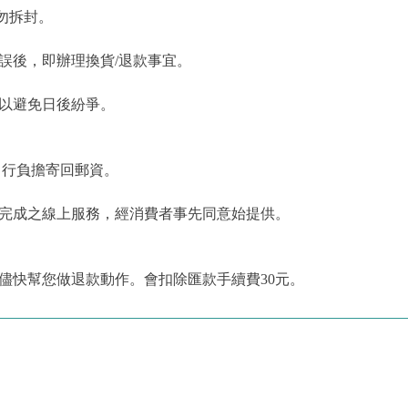
勿拆封。
誤後，即辦理換貨/退款事宜。
，以避免日後紛爭。
自行負擔寄回郵資。
為完成之線上服務，經消費者事先同意始提供。
儘快幫您做退款動作。會扣除匯款手續費30元。