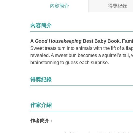
內容簡介
得獎紀錄
內容簡介
A
Good Housekeeping
Best Baby Book. Familia
Sweet treats turn into animals with the lift of a 
revealed. A sweet bun becomes a squirrel’s tail, wh
brainstorming to guess each surprise.
得獎紀錄
作家介紹
作者簡介：