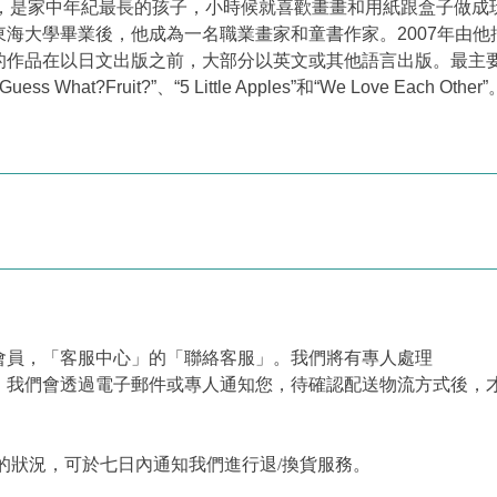
日本東京出生，是家中年紀最長的孩子，小時候就喜歡畫畫和用紙跟盒子
學畢業後，他成為一名職業畫家和童書作家。2007年由他插畫第一本
以日文出版之前，大部分以英文或其他語言出版。最主要的幾本著作有：
ess What?Fruit?”、“5 Little Apples”和“We Love Each Other”
會員，「客服中心」的「聯絡客服」。我們將有專人處理
，我們會透過電子郵件或專人通知您，待確認配送物流方式後，
的狀況，可於七日內通知我們進行退/換貨服務。