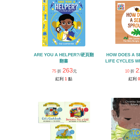
ARE YOU A HELPER?/硬頁翻
HOW DOES A S
翻書
LIFE CYCLES W
HUNGRY CATE
263
2
75
折
元
10
折
書
紅利
1
點
紅利
0