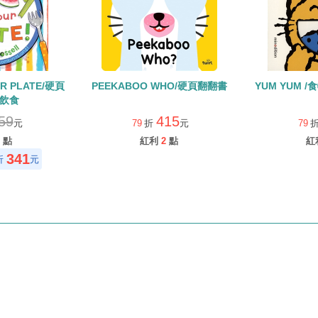
UR PLATE/硬頁
PEEKABOO WHO/硬頁翻翻書
YU
衡飲食
59
415
元
79
折
元
79
點
紅利
2
點
紅
341
折
元