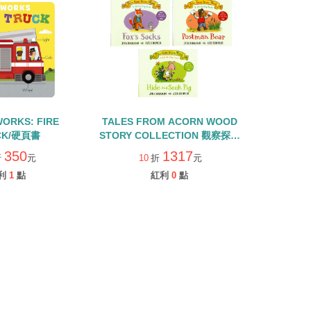
WORKS: FIRE
TALES FROM ACORN WOOD
CK/硬頁書
STORY COLLECTION 觀察探索
組/硬頁翻翻書+QR CODE
350
1317
折
元
10
折
元
利
1
點
紅利
0
點