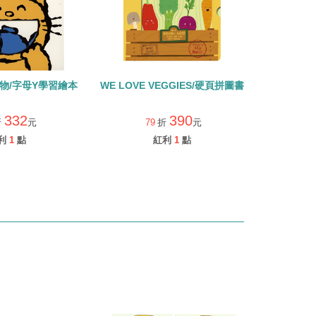
M YUM /食物/字母Y學習繪本
WE LOVE VEGGIES/硬頁拼圖書
332
390
折
元
79
折
元
利
1
點
紅利
1
點