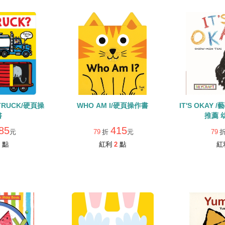
 TRUCK/硬頁操
WHO AM I/硬頁操作書
IT'S OKAY 
書
推薦 
85
415
元
79
折
元
79
點
紅利
2
點
紅