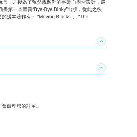
做成玩具，之後為了幫父親製鞋的事業而學習設計，最
童書“Bye-Bye Binky”出版，從此之後
 “Moving Blocks”、 “The
。
收合推薦專區
收合訂購須知
才會處理您的訂單。