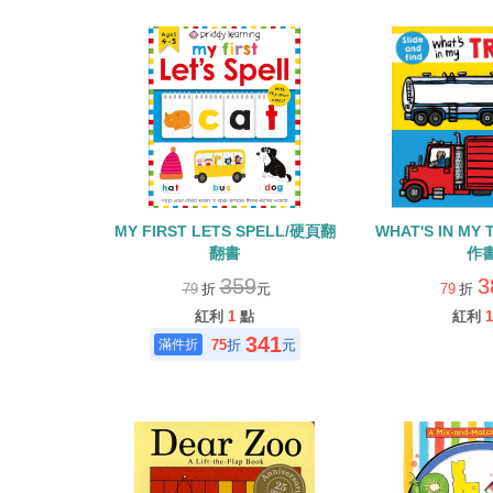
MY FIRST LETS SPELL/硬頁翻
WHAT'S IN MY
翻書
作
359
3
79
折
元
79
折
紅利
1
點
紅利
1
341
75
折
元