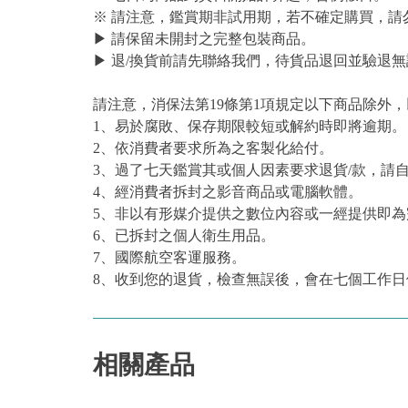
※ 請注意，鑑賞期非試用期，若不確定購買，請
▶ 請保留未開封之完整包裝商品。
▶ 退/換貨前請先聯絡我們，待貨品退回並驗退無
請注意，消保法第19條第1項規定以下商品除外
1、易於腐敗、保存期限較短或解約時即將逾期。
2、依消費者要求所為之客製化給付。
3、過了七天鑑賞其或個人因素要求退貨/款，請
4、經消費者拆封之影音商品或電腦軟體。
5、非以有形媒介提供之數位內容或一經提供即
6、已拆封之個人衛生用品。
7、國際航空客運服務。
8、收到您的退貨，檢查無誤後，會在七個工作日
相關產品