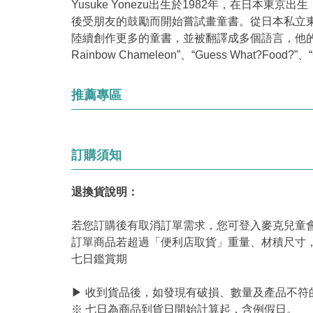
Yusuke Yonezu出生於1982年，在
後受朋友的鼓勵而開始嘗試畫童書。從日本私立東海大
陸續創作更多的童書，並被翻譯成多個語言，他的作品在
Rainbow Chameleon”、“Guess What?Food?”、“Gu
推薦專區
訂購須知
退換貨說明：
若您訂購後有取消訂單需求，您可登入麥克兒童
訂單商品若超過「便利店取貨」重量、材積尺寸
七日鑑賞期
▶ 收到貨品後，如發現有破損、數量及產品不符
※ 七日為商品到貨日開始計算起，含例假日。