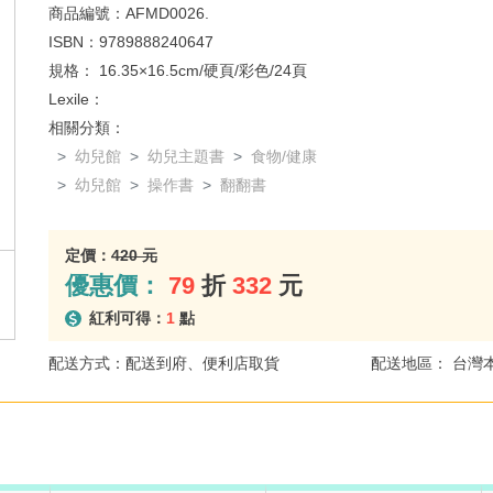
商品編號：
AFMD0026.
ISBN：
9789888240647
規格：
16.35×16.5cm/硬頁/彩色/24頁
Lexile：
相關分類：
幼兒館
幼兒主題書
食物/健康
幼兒館
操作書
翻翻書
定價：
420 元
優惠價：
79
折
332
元
紅利可得：
1
點
配送方式：配送到府、便利店取貨
配送地區： 台灣