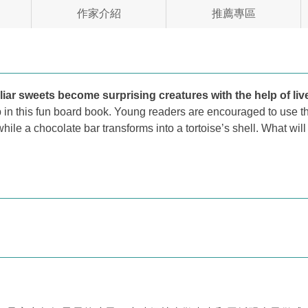
作家介紹
推薦專區
r sweets become surprising creatures with the help of lively
flap in this fun board book. Young readers are encouraged to use 
ile a chocolate bar transforms into a tortoise’s shell. What will 