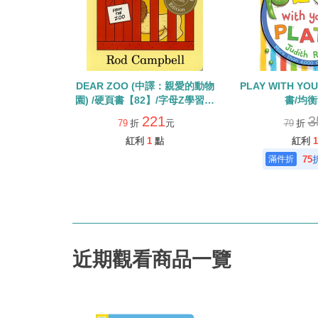
DEAR ZOO (中譯：親愛的動物
PLAY WITH YO
園) /硬頁書【82】/字母Z學習繪
書/均
本
221
3
79
折
元
79
折
紅利
1
點
紅利
1
75
近期觀看商品一覽