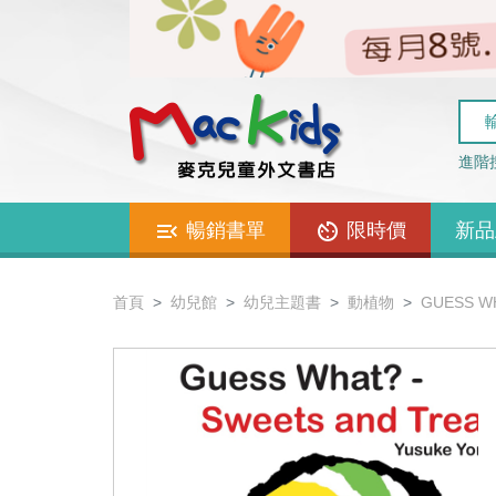
進階
暢銷書單
限時價
新品
首頁
幼兒館
幼兒主題書
動植物
GUESS W