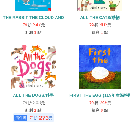
THE RABBIT THE CLOUD AND RAINY DAY 繪本+QRCODE
ALL THE CATS/動物
347
303
79
折
元
79
折
元
紅利
1
點
紅利
1
點
ALL THE DOGS/科學
FIRST THE EGG (115年度深
303
249
79
折
元
79
折
元
紅利
1
點
紅利
0
點
273
71
折
元