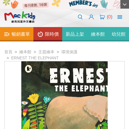
(
0
)
暢銷書單
限時價
新品上架
繪本館
幼兒館
首頁
繪本館
主題繪本
環境保護
ERNEST THE ELEPHANT