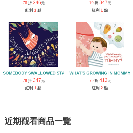
246
347
78
折
元
79
折
元
紅利
1
點
紅利
1
點
SOMEBODY SWALLOWED STANLEY/塑膠袋/環保/海洋/保育海洋資
WHAT'S GROWING IN MOMMY
347
413
79
折
元
79
折
元
紅利
1
點
紅利
2
點
近期觀看商品一覽