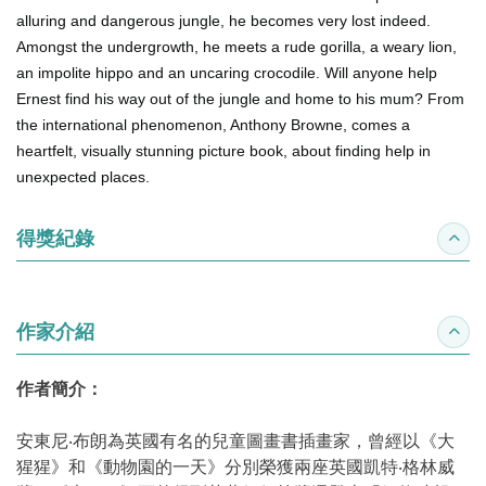
alluring and dangerous jungle, he becomes very lost indeed.
Amongst the undergrowth, he meets a rude gorilla, a weary lion,
an impolite hippo and an uncaring crocodile. Will anyone help
Ernest find his way out of the jungle and home to his mum? From
the international phenomenon, Anthony Browne, comes a
heartfelt, visually stunning picture book, about finding help in
unexpected places.
得獎紀錄
收合
作家介紹
收合
作者簡介：
安東尼‧布朗為英國有名的兒童圖畫書插畫家，曾經以《大
猩猩》和《動物園的一天》分別榮獲兩座英國凱特‧格林威