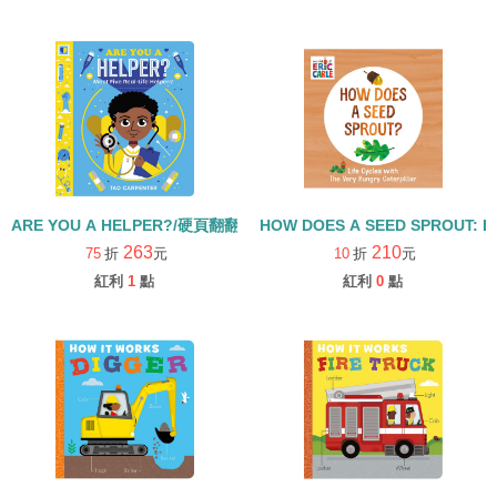
ARE YOU A HELPER?/硬頁翻翻書
HOW DOES A SEED SPROUT: L
263
210
75
折
元
10
折
元
紅利
1
點
紅利
0
點