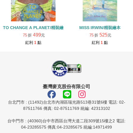
TO CHANGE A PLANET/精裝繪本
MISS IRWIN/精裝繪本
499
525
75
折
元
75
折
元
紅利
1
點
紅利
1
點
臺灣麥克股份有限公司
台北門市 : (11492)台北市內湖區瑞光路513巷31號6樓 電話: 02-
87511766 傳真: 02-87511769 統編: 42313102
台中門市 : (40360)台中市西區台灣大道二段309號15樓之2 電話:
04-23285575 傳真:04-23285675 統編:14971499