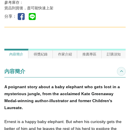
參考庫存：
貨品到貨後，盡可能快速上架
分享：
內容簡介
得獎紀錄
作家介紹
推薦專區
訂購須知
內容簡介
收合
A poignant story about a baby elephant who gets lost in a
mysterious jungle, from the acclaimed Kate Greenaway
Medal-winning author-illustrator and former Children's
Laureate.
Ernest is a happy baby elephant. But when his curiosity gets the
better of him and he leaves the rest of his herd to explore the