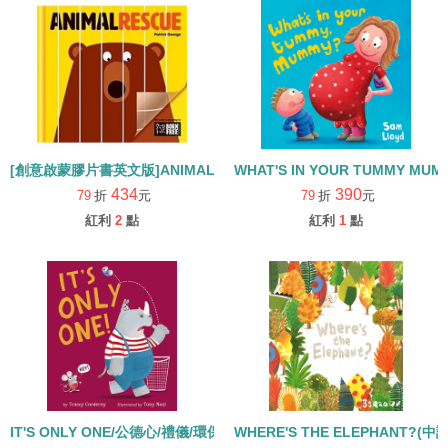
[創意啟蒙膠片書英文版]ANIMAL RESCUE/精裝
WHAT'S IN YOUR TUMMY M
434
390
79
折
元
79
折
元
紅利
2
點
紅利
1
點
IT'S ONLY ONE/公德心/禮儀/環保 (115年度深耕閱讀入選書單)
WHERE'S THE ELEPHANT?