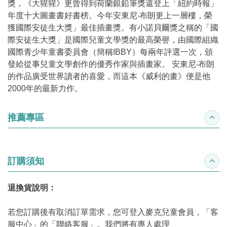
獎，《大猩猩》更曾得到荷蘭銀鉛筆獎還登上「紐約時報」
年度十大圖畫書好書榜。今年安東尼‧布朗更上一層樓，榮
獲國際安徒生大獎」最佳插畫獎。有小諾貝爾獎之稱的「國
際安徒生大獎」是國際兒童文學獎的最高榮譽，由國際組織
國際青少年童書委員會（簡稱IBBY）每兩年評選一次，頒
發給從事兒童文學創作的優秀作家與插畫家。 安東尼‧布朗
的作品廣受世界讀者的喜愛，而這本《威利的畫》便是他
2000年的最新力作。
推薦專區
收合
訂購須知
收合
退換貨說明：
若您訂購後有取消訂單需求，您可登入麥克兒童會員，「客
服中心」的「聯絡客服」。我們將有專人處理