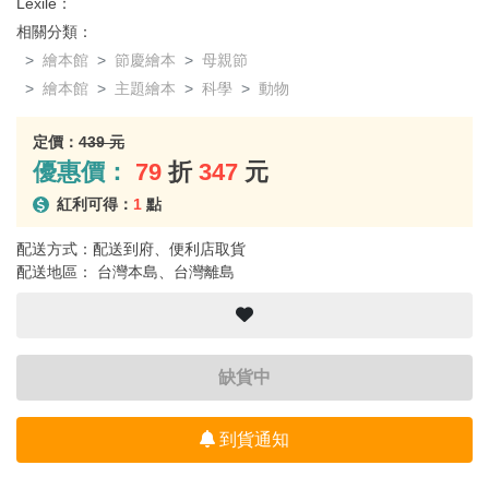
Lexile：
相關分類：
繪本館
節慶繪本
母親節
繪本館
主題繪本
科學
動物
定價：
439 元
優惠價：
79
折
347
元
紅利可得：
1
點
配送方式：配送到府、便利店取貨
配送地區： 台灣本島、台灣離島
缺貨中
到貨通知