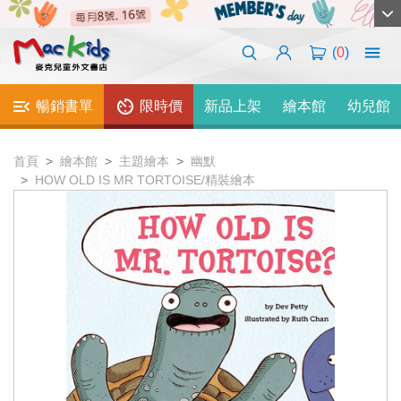
(
0
)
暢銷書單
限時價
新品上架
繪本館
幼兒館
首頁
繪本館
主題繪本
幽默
HOW OLD IS MR TORTOISE/精裝繪本