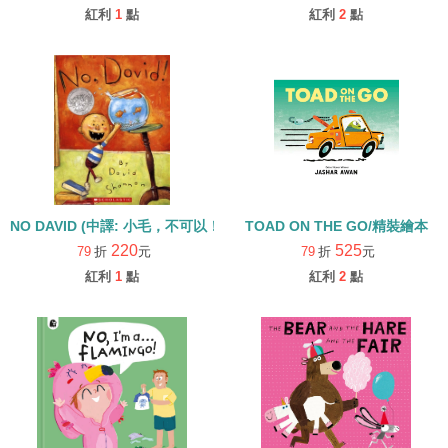
紅利
1
點
紅利
2
點
NO DAVID (中譯: 小毛，不可以！)
TOAD ON THE GO/精裝繪本
220
525
79
折
元
79
折
元
紅利
1
點
紅利
2
點