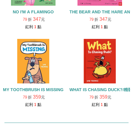
NO I'M A FLAMINGO
THE BEAR AND 
347
347
79
折
元
79
折
元
紅利
1
點
紅利
1
點
MY TOOTHBRUSH IS MISSING/精裝
WHAT IS CHASING DUCK?/精
359
359
79
折
元
79
折
元
紅利
1
點
紅利
1
點