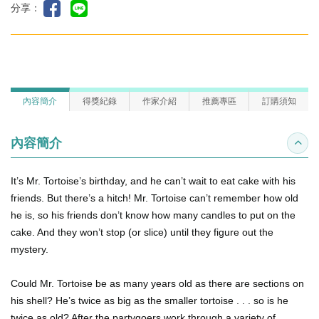
分享：
內容簡介
得獎紀錄
作家介紹
推薦專區
訂購須知
內容簡介
收合
It’s Mr. Tortoise’s birthday, and he can’t wait to eat cake with his
friends. But there’s a hitch! Mr. Tortoise can’t remember how old
he is, so his friends don’t know how many candles to put on the
cake. And they won’t stop (or slice) until they figure out the
mystery.
Could Mr. Tortoise be as many years old as there are sections on
his shell? He’s twice as big as the smaller tortoise . . . so is he
twice as old? After the partygoers work through a variety of