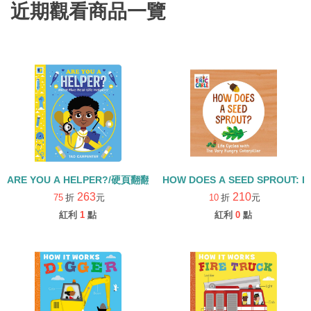
近期觀看商品一覽
ARE YOU A HELPER?/硬頁翻翻書
HOW DOES A SEED SPROUT: L
263
210
75
折
元
10
折
元
紅利
1
點
紅利
0
點