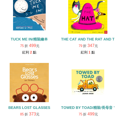
TUCK ME IN/精裝繪本
THE CAT AND THE RAT AND
499
347
75
折
元
79
折
元
紅利
2
點
紅利
1
點
BEARS LOST GLASSES
TOWED BY TOAD/精裝/長母音
373
499
85
折
元
75
折
元