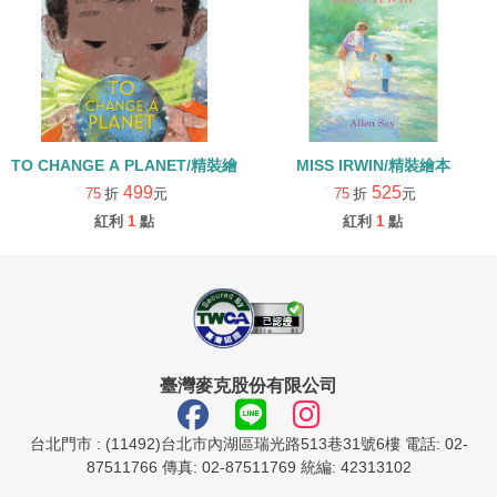
TO CHANGE A PLANET/精裝繪本
MISS IRWIN/精裝繪本
499
525
75
折
元
75
折
元
紅利
1
點
紅利
1
點
臺灣麥克股份有限公司
台北門市 : (11492)台北市內湖區瑞光路513巷31號6樓 電話: 02-
87511766 傳真: 02-87511769 統編: 42313102