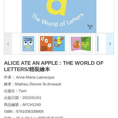
ALICE ATE AN APPLE : THE WORLD OF
LETTERS/精裝繪本
作者：
Anne-Marie Labrecque
繪者：
Mathieu Dionne St-Arneault
出版社：
Twirl
出版日期：
2022/01/01
商品編號：
AFCH1240
ISBN：
9791036338809