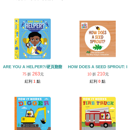
ARE YOU A HELPER?/硬頁翻翻書
HOW DOES A SEED SPROUT: L
263
210
75
折
元
10
折
元
紅利
1
點
紅利
0
點