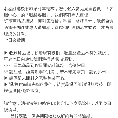
若您訂購後有取消訂單需求，您可登入麥克兒童會員，「客
服中心」的「聯絡客服」。我們將有專人處理
訂單商品若超過「便利店取貨」重量、材積尺寸，我們會透
過電子郵件或專人通知您，待確認配送物流方式後，才會處
理您的訂單。
七日鑑賞期
▶ 收到貨品後，如發現有破損、數量及產品不符的狀況，
可於七日內通知我們進行退/換貨服務。
※ 七日為商品到貨日開始計算起，含例假日。
※ 請注意，鑑賞期非試用期，若不確定購買，請勿拆封。
▶ 請保留未開封之完整包裝商品。
▶ 退/換貨前請先聯絡我們，待貨品退回並驗退無誤後，即
辦理換貨/退款事宜。
請注意，消保法第19條第1項規定以下商品除外，以避免日
後紛爭。
1、易於腐敗、保存期限較短或解約時即將逾期。