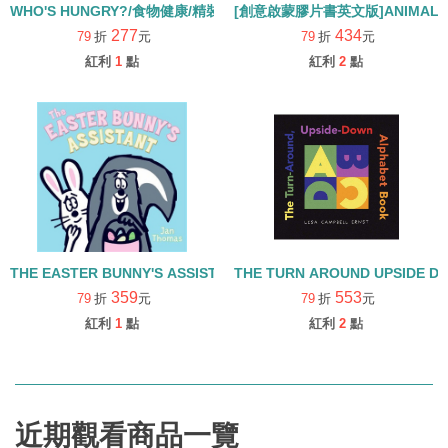
WHO'S HUNGRY?/食物健康/精裝
[創意啟蒙膠片書英文版]ANIMAL R
277
434
79
折
元
79
折
元
紅利
1
點
紅利
2
點
THE EASTER BUNNY'S ASSISTANT/精裝
THE TURN AROUND UPSIDE 
359
553
79
折
元
79
折
元
紅利
1
點
紅利
2
點
近期觀看商品一覽