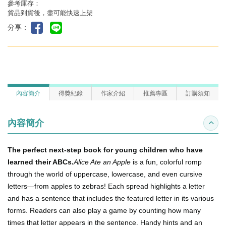
參考庫存：
貨品到貨後，盡可能快速上架
分享：
內容簡介
得獎紀錄
作家介紹
推薦專區
訂購須知
內容簡介
收合
The perfect next-step book for young children who have
learned their ABCs.
Alice Ate an Apple
is a fun, colorful romp
through the world of uppercase, lowercase, and even cursive
letters—from apples to zebras! Each spread highlights a letter
and has a sentence that includes the featured letter in its various
forms. Readers can also play a game by counting how many
times that letter appears in the sentence. Handy hints and an