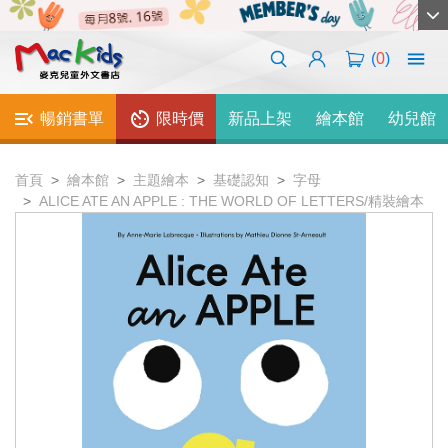
(
0
)
暢銷書單
限時價
新品上架
繪本館
幼兒館
首頁
繪本館
主題繪本
基礎認知
字母
ALICE ATE AN APPLE : THE WORLD OF LETTERS/精裝繪本