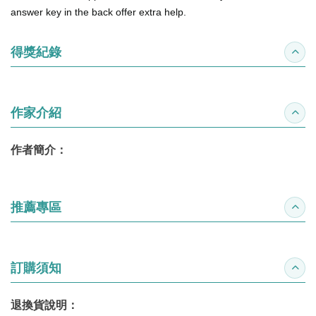
answer key in the back offer extra help.
得獎紀錄
收合
作家介紹
收合
作者簡介：
推薦專區
收合
訂購須知
收合
退換貨說明：