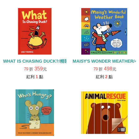
WHAT IS CHASING DUCK?/精裝書
MAISY'S WONDER WEATHE
359
498
79
折
元
79
折
元
紅利
1
點
紅利
2
點