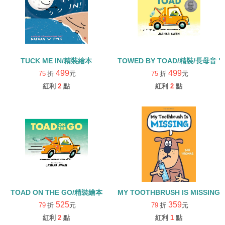
TUCK ME IN/精裝繪本
TOWED BY TOAD/精裝/長母音
499
499
75
折
元
75
折
元
紅利
2
點
紅利
2
點
TOAD ON THE GO/精裝繪本
MY TOOTHBRUSH IS MISSING
525
359
79
折
元
79
折
元
紅利
2
點
紅利
1
點