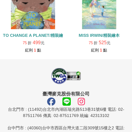
TO CHANGE A PLANET/精裝繪本
MISS IRWIN/精裝繪本
499
525
75
折
元
75
折
元
紅利
1
點
紅利
1
點
臺灣麥克股份有限公司
台北門市 : (11492)台北市內湖區瑞光路513巷31號6樓 電話: 02-
87511766 傳真: 02-87511769 統編: 42313102
台中門市 : (40360)台中市西區台灣大道二段309號15樓之2 電話: