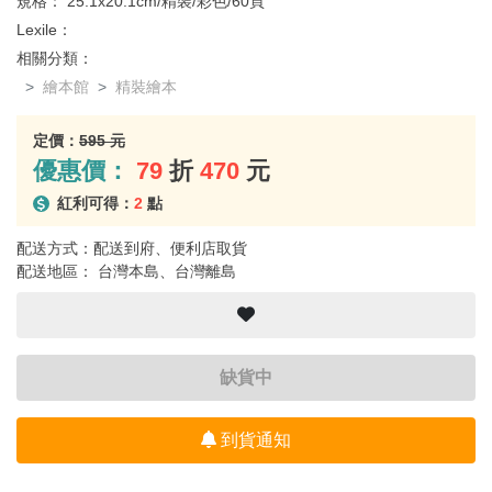
規格：
25.1x20.1cm/精裝/彩色/60頁
Lexile：
相關分類：
繪本館
精裝繪本
定價：
595 元
優惠價：
79
折
470
元
紅利可得：
2
點
配送方式：配送到府、便利店取貨
配送地區： 台灣本島、台灣離島
缺貨中
到貨通知