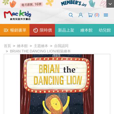
(
0
)
暢銷書單
限時價
新品上架
繪本館
幼兒館
首頁
繪本館
主題繪本
自我認同
BRIAN THE DANCING LION/精裝繪本