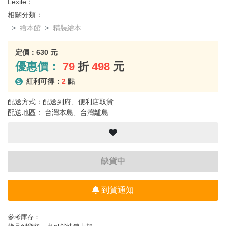
Lexile：
相關分類：
繪本館
精裝繪本
定價：
630 元
優惠價：
79
折
498
元
紅利可得：
2
點
配送方式：配送到府、便利店取貨
配送地區： 台灣本島、台灣離島
缺貨中
到貨通知
參考庫存：