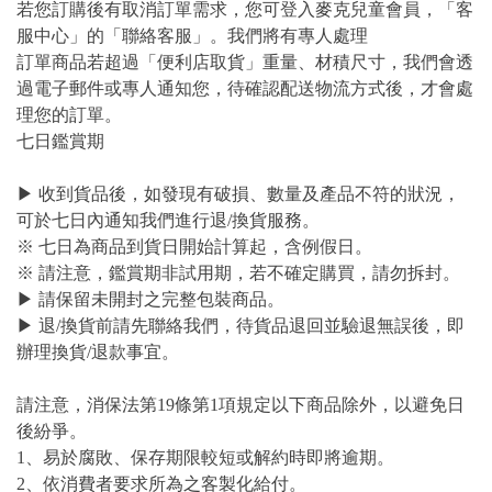
若您訂購後有取消訂單需求，您可登入麥克兒童會員，「客
服中心」的「聯絡客服」。我們將有專人處理
訂單商品若超過「便利店取貨」重量、材積尺寸，我們會透
過電子郵件或專人通知您，待確認配送物流方式後，才會處
理您的訂單。
七日鑑賞期
▶ 收到貨品後，如發現有破損、數量及產品不符的狀況，
可於七日內通知我們進行退/換貨服務。
※ 七日為商品到貨日開始計算起，含例假日。
※ 請注意，鑑賞期非試用期，若不確定購買，請勿拆封。
▶ 請保留未開封之完整包裝商品。
▶ 退/換貨前請先聯絡我們，待貨品退回並驗退無誤後，即
辦理換貨/退款事宜。
請注意，消保法第19條第1項規定以下商品除外，以避免日
後紛爭。
1、易於腐敗、保存期限較短或解約時即將逾期。
2、依消費者要求所為之客製化給付。