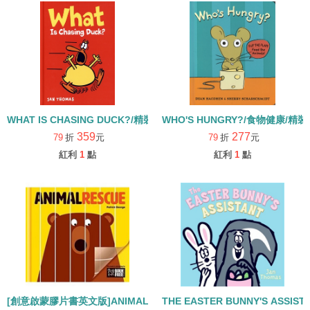
WHAT IS CHASING DUCK?/精裝書
WHO'S HUNGRY?/食物健康/精裝
359
277
79
折
元
79
折
元
紅利
1
點
紅利
1
點
[創意啟蒙膠片書英文版]ANIMAL RESCUE/精裝
THE EASTER BUNNY'S ASSIS