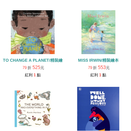
TO CHANGE A PLANET/精裝繪本
MISS IRWIN/精裝繪本
525
553
79
折
元
79
折
元
紅利
1
點
紅利
1
點