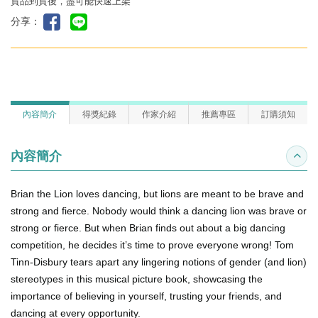
貨品到貨後，盡可能快速上架
分享：
內容簡介
得獎紀錄
作家介紹
推薦專區
訂購須知
內容簡介
收合
Brian the Lion loves dancing, but lions are meant to be brave and
strong and fierce. Nobody would think a dancing lion was brave or
strong or fierce. But when Brian finds out about a big dancing
competition, he decides it’s time to prove everyone wrong! Tom
Tinn-Disbury tears apart any lingering notions of gender (and lion)
stereotypes in this musical picture book, showcasing the
importance of believing in yourself, trusting your friends, and
dancing at every opportunity.