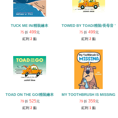
TUCK ME IN/精裝繪本
TOWED BY TOAD/精裝/長母音
499
499
75
折
元
75
折
元
紅利
2
點
紅利
2
點
TOAD ON THE GO/精裝繪本
MY TOOTHBRUSH IS MISSING
525
359
79
折
元
79
折
元
紅利
2
點
紅利
1
點