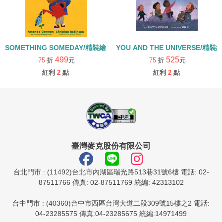
SOMETHING SOMEDAY/精裝繪本
YOU AND THE UNIVERSE/精裝
499
525
75
折
元
75
折
元
紅利
2
點
紅利
2
點
臺灣麥克股份有限公司
台北門市 : (11492)台北市內湖區瑞光路513巷31號6樓 電話: 02-
87511766 傳真: 02-87511769 統編: 42313102
台中門市 : (40360)台中市西區台灣大道二段309號15樓之2 電話:
04-23285575 傳真:04-23285675 統編:14971499