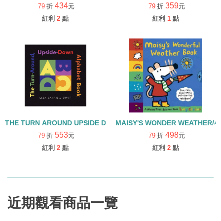
434
359
79
折
元
79
折
元
紅利
2
點
紅利
1
點
THE TURN AROUND UPSIDE DOWN ALPHABET BOOK/精裝
MAISY'S WONDER WEATHE
553
498
79
折
元
79
折
元
紅利
2
點
紅利
2
點
近期觀看商品一覽