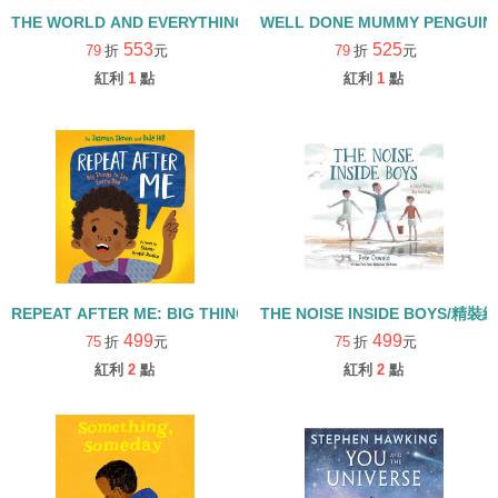
THE WORLD AND EVERYTHING IN IT/精裝繪本
WELL DONE MUMMY PENGUI
553
525
79
折
元
79
折
元
紅利
1
點
紅利
1
點
REPEAT AFTER ME: BIG THINGS TO SAY EVERY DAY/精裝繪本
THE NOISE INSIDE BOYS/精裝
499
499
75
折
元
75
折
元
紅利
2
點
紅利
2
點