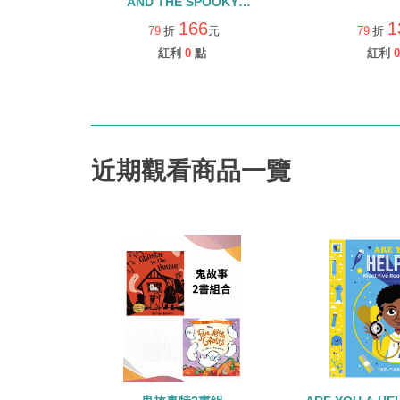
AND THE SPOOKY
CAVE/STEP INTO
166
1
79
折
元
79
折
READING/LEVEL 1
紅利
0
點
紅利
0
近期觀看商品一覽