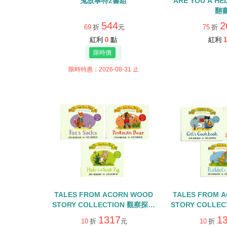
鬼故事特2書組
ARE YOU A H
翻
544
2
69
折
元
75
折
紅利
0
點
紅利
1
限時特惠：2026-08-31 止
TALES FROM ACORN WOOD
TALES FROM 
STORY COLLECTION 觀察探索
STORY COLLE
組/硬頁翻翻書+QR CODE
組/硬頁翻翻書+
1317
1
10
折
元
10
折