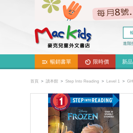
進階
暢銷書單
限時價
新品
首頁
讀本館
Step Into Reading
Level 1
GH