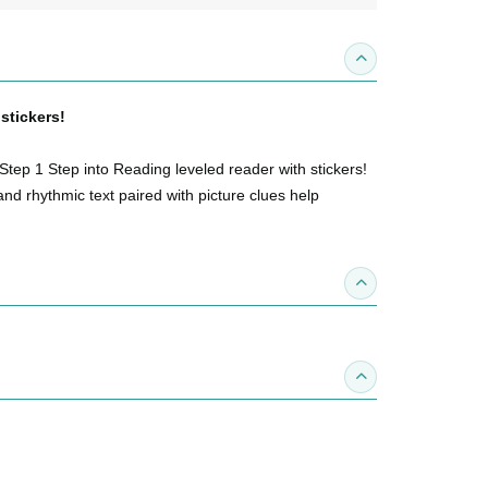
收合內容簡介
stickers!
Step 1 Step into Reading leveled reader with stickers!
nd rhythmic text paired with picture clues help
收合得獎紀錄
收合作家介紹