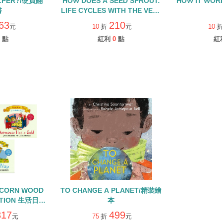
ELPER?/硬頁翻
HOW DOES A SEED SPROUT:
HOW IT WOR
書
LIFE CYCLES WITH THE VERY
HUNGRY CATERPILLAR/硬頁
63
210
元
10
折
元
10
書
點
紅利
0
點
紅
ACORN WOOD
TO CHANGE A PLANET/精裝繪
CTION 生活日常
本
QR CODE
317
499
元
75
折
元