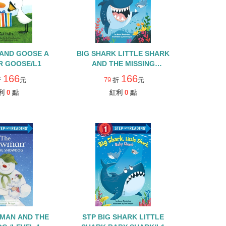
 AND GOOSE A
BIG SHARK LITTLE SHARK
R GOOSE/L1
AND THE MISSING
TEETH/STEP INTO
166
166
折
元
79
折
元
READING/LEVEL 1
利
0
點
紅利
0
點
MAN AND THE
STP BIG SHARK LITTLE