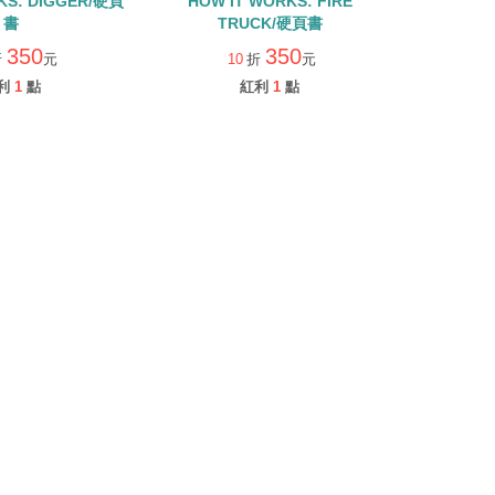
KS: DIGGER/硬頁
HOW IT WORKS: FIRE
書
TRUCK/硬頁書
350
350
折
元
10
折
元
利
1
點
紅利
1
點