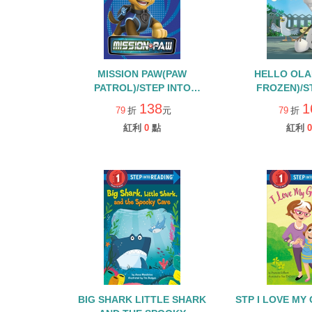
MISSION PAW(PAW
HELLO OLA
PATROL)/STEP INTO
FROZEN)/S
READING LEVEL 1
READING 
138
1
79
折
元
79
折
紅利
0
點
紅利
0
BIG SHARK LITTLE SHARK
STP I LOVE MY