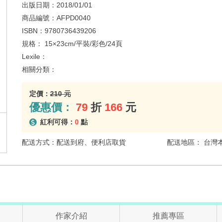
出版日期：
2018/01/01
商品編號：
AFPD0040
ISBN：
9780736439206
規格：
15×23cm/平裝/彩色/24頁
Lexile：
相關分類：
定價：
210 元
優惠價：
79
折
166
元
紅利可得：
0
點
配送方式：配送到府、便利店取貨
配送地區： 台灣
作家介紹
推薦專區