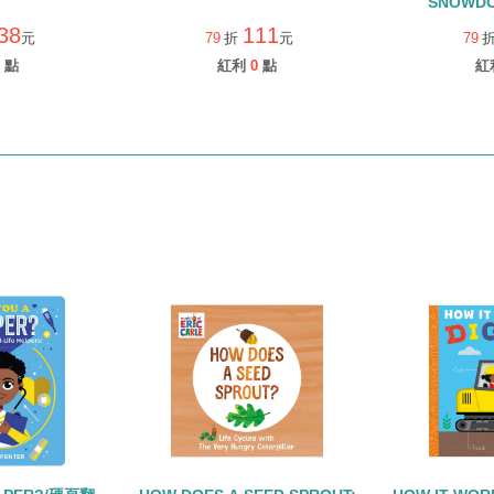
SNOWDO
38
111
元
79
折
元
79
點
紅利
0
點
紅