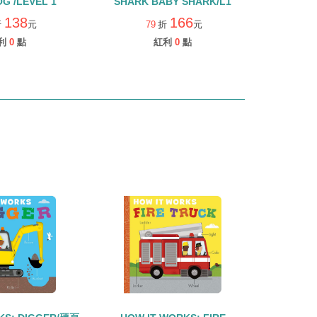
G /LEVEL 1
SHARK BABY SHARK/L1
138
166
折
元
79
折
元
利
0
點
紅利
0
點