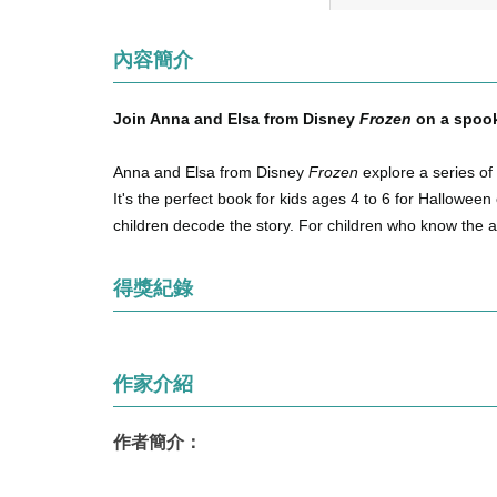
內容簡介
Join Anna and Elsa from Disney
Frozen
on a spook
Anna and Elsa from Disney
Frozen
explore a series of
It's the perfect book for kids ages 4 to 6 for Hallowe
children decode the story. For children who know the 
得獎紀錄
作家介紹
作者簡介：