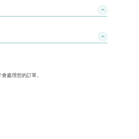
收合推薦專區
收合訂購須知
才會處理您的訂單。