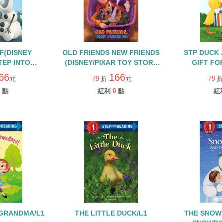
F(DISNEY
OLD FRIENDS NEW FRIENDS
STP DUCK
TEP INTO
(DISNEY/PIXAR TOY STORY
GIFT FO
LEVEL 1
4)/STEP INTO READING/L1
66
166
元
79
折
元
79
點
紅利
0
點
紅
 GRANDMA/L1
THE LITTLE DUCK/L1
THE SNOW