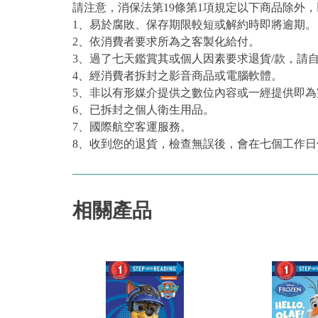
請注意，消保法第19條第1項規定以下商品除外
1、易於腐敗、保存期限較短或解約時即將逾期。
2、依消費者要求所為之客製化給付。
3、過了七天鑑賞其或個人因素要求退貨/款，請
4、經消費者拆封之影音商品或電腦軟體。
5、非以有形媒介提供之數位內容或一經提供即
6、已拆封之個人衛生用品。
7、國際航空客運服務。
8、收到您的退貨，檢查無誤後，會在七個工作日
相關產品