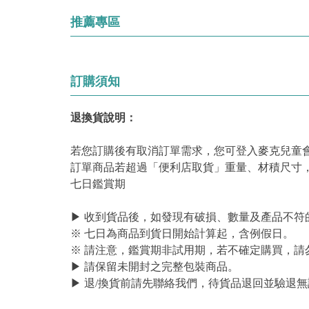
推薦專區
訂購須知
退換貨說明：
若您訂購後有取消訂單需求，您可登入麥克兒童
訂單商品若超過「便利店取貨」重量、材積尺寸
七日鑑賞期
▶ 收到貨品後，如發現有破損、數量及產品不符
※ 七日為商品到貨日開始計算起，含例假日。
※ 請注意，鑑賞期非試用期，若不確定購買，請
▶ 請保留未開封之完整包裝商品。
▶ 退/換貨前請先聯絡我們，待貨品退回並驗退無