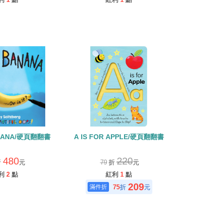
ANANA/硬頁翻翻書
A IS FOR APPLE/硬頁翻翻書
480
220
折
元
79
折
元
利
2
點
紅利
1
點
209
75
折
元