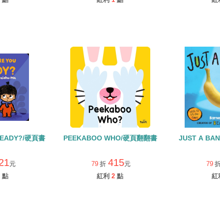
READY?/硬頁書
PEEKABOO WHO/硬頁翻翻書
JUST A B
21
415
元
79
折
元
79
點
紅利
2
點
紅