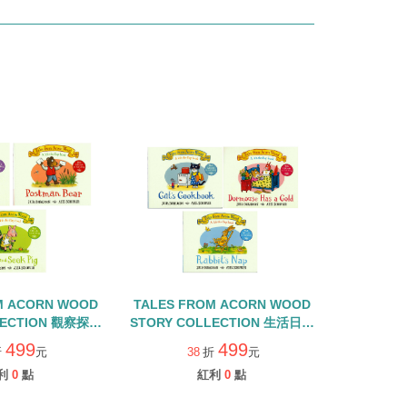
M ACORN WOOD
TALES FROM ACORN WOOD
LECTION 觀察探索
STORY COLLECTION 生活日常
書+QR CODE
組/硬頁翻翻書+QR CODE
499
499
折
元
38
折
元
利
0
點
紅利
0
點