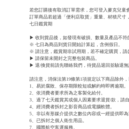
若您訂購後有取消訂單需求，您可登入麥克兒童
訂單商品若超過「便利店取貨」重量、材積尺寸
七日鑑賞期
▶ 收到貨品後，如發現有破損、數量及產品不符
※ 七日為商品到貨日開始計算起，含例假日。
※ 請注意，鑑賞期非試用期，若不確定購買，請
▶ 請保留未開封之完整包裝商品。
▶ 退/換貨前請先聯絡我們，待貨品退回並驗退無
請注意，消保法第19條第1項規定以下商品除外
1、易於腐敗、保存期限較短或解約時即將逾期。
2、依消費者要求所為之客製化給付。
3、過了七天鑑賞其或個人因素要求退貨/款，請
4、經消費者拆封之影音商品或電腦軟體。
5、非以有形媒介提供之數位內容或一經提供即
6、已拆封之個人衛生用品。
7、國際航空客運服務。