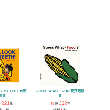
T MY TEETH!/硬
GUESS WHAT FOOD/硬頁翻翻
頁書
書
221
332
折
元
79
折
元
利
1
點
紅利
1
點