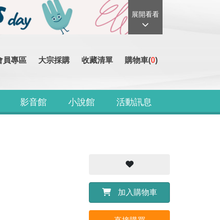
展開看看
會員專區
大宗採購
收藏清單
購物車(
0
)
影音館
小說館
活動訊息
加入購物車