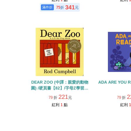
341
75
折
元
DEAR ZOO (中譯：親愛的動物
ADA ARE YOU 
園) /硬頁書【82】/字母Z學習繪
本
221
2
79
折
元
79
折
紅利
1
點
紅利
1