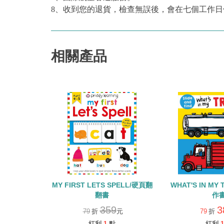
8、收到您的退貨，檢查無誤後，會在七個工作日
相關產品
MY FIRST LETS SPELL/硬頁翻
WHAT'S IN MY
翻書
作
359
3
79
折
元
79
折
紅利
1
點
紅利
1