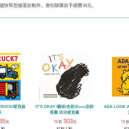
儘快幫您做退款動作。會扣除匯款手續費30元。
 TRUCK/硬頁操
IT'S OKAY /藝術/色彩/Ecco老師
ADA LOOK A
書
推薦 幼兒硬頁書
85
303
元
79
折
元
79
點
紅利
1
點
紅