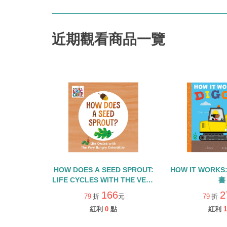
近期觀看商品一覽
HOW DOES A SEED SPROUT:
HOW IT WORKS
LIFE CYCLES WITH THE VERY
書
HUNGRY CATERPILLAR/硬頁
166
2
79
折
元
79
折
書
紅利
0
點
紅利
1