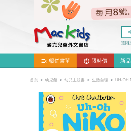
進階
暢銷書單
限時價
新品
首頁
幼兒館
幼兒主題書
生活自理
UH-OH 