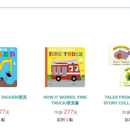
: DIGGER/硬頁
HOW IT WORKS: FIRE
TALES FRO
TRUCK/硬頁書
STORY COL
組/硬頁翻翻
77
277
元
79
折
元
38
點
紅利
1
點
紅