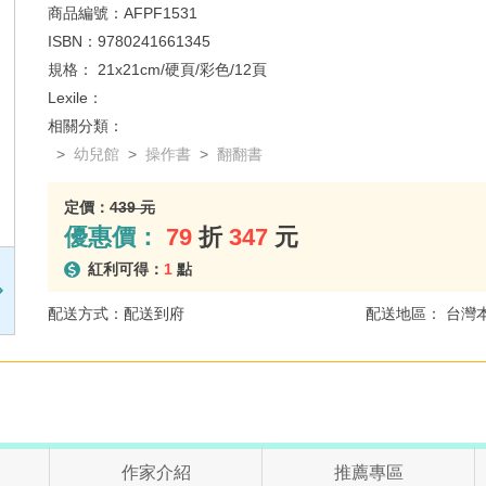
商品編號：
AFPF1531
ISBN：
9780241661345
規格：
21x21cm/硬頁/彩色/12頁
Lexile：
相關分類：
幼兒館
操作書
翻翻書
定價：
439 元
優惠價：
79
折
347
元
紅利可得：
1
點
配送方式：配送到府
配送地區： 台灣
作家介紹
推薦專區