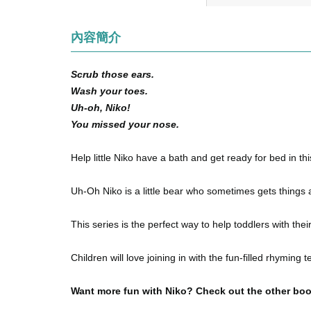
內容簡介
Scrub those ears.
Wash your toes.
Uh-oh, Niko!
You missed your nose.
Help little Niko have a bath and get ready for bed in th
Uh-Oh Niko is a little bear who sometimes gets things 
This series is the perfect way to help toddlers with their
Children will love joining in with the fun-filled rhyming t
Want more fun with Niko? Check out the other book