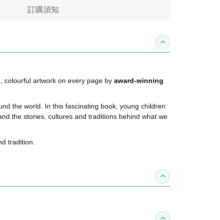
訂購須知
收合內容簡介
, colourful artwork on every page by
award-winning
nd the world. In this fascinating book, young children
and the stories, cultures and traditions behind what we
d tradition.
收合得獎紀錄