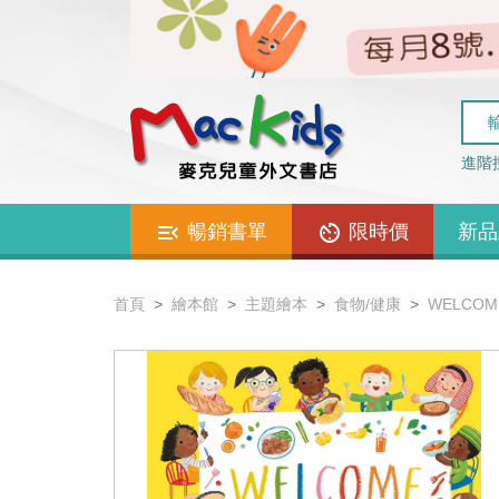
進階
暢銷書單
限時價
新品
首頁
繪本館
主題繪本
食物/健康
WELCOM