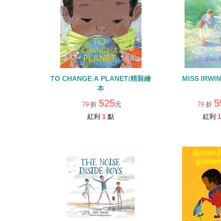
TO CHANGE A PLANET/精裝繪
MISS IRW
本
525
5
79
折
元
79
折
紅利
1
點
紅利
1