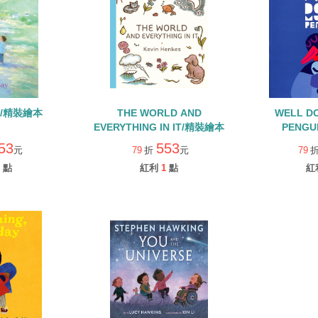
IN/精裝繪本
THE WORLD AND
WELL D
EVERYTHING IN IT/精裝繪本
PENGU
53
553
元
79
折
元
79
點
紅利
1
點
紅