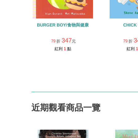
BURGER BOY/食物與健康
CHICK
347
3
79
折
元
79
折
紅利
1
點
紅利
1
近期觀看商品一覽