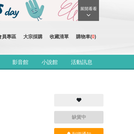
展開看看
會員專區
大宗採購
收藏清單
購物車(
0
)
影音館
小說館
活動訊息
缺貨中