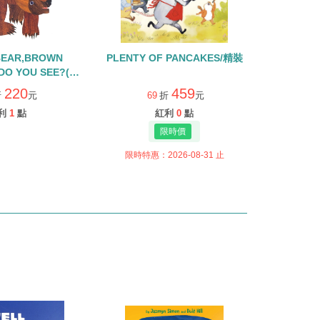
BEAR,BROWN
PLENTY OF PANCAKES/精裝
DO YOU SEE?(中
、棕色的熊，你在
220
459
折
元
69
折
元
廖彩杏有聲書單】
利
1
點
紅利
0
點
限時特惠：2026-08-31 止