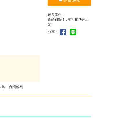
到貨通知
參考庫存：
貨品到貨後，盡可能快速上
架
分享：
本島、台灣離島