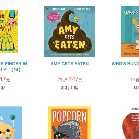
R FINGER IN
AMY GETS EATEN
WHO'S HU
ELLY! 【24】食
食
47
347
元
79
折
元
79
點
紅利
1
點
紅