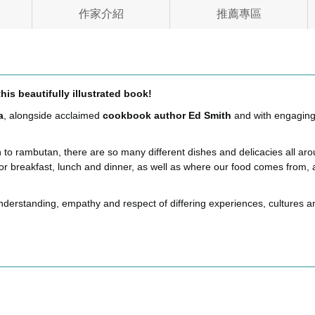
作家介紹
推薦專區
his beautifully illustrated book!
a
, alongside acclaimed
cookbook author Ed Smith
and with engaging
 to rambutan, there are so many different dishes and delicacies all arou
for breakfast, lunch and dinner, as well as where our food comes from, 
nderstanding, empathy and respect of differing experiences, cultures an