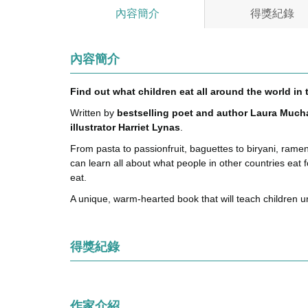
內容簡介
得獎紀錄
內容簡介
Find out what children eat all around the world in t
Written by
bestselling poet and author Laura Much
illustrator Harriet Lynas
.
From pasta to passionfruit, baguettes to biryani, ramen
can learn all about what people in other countries eat 
eat.
A unique, warm-hearted book that will teach children u
得獎紀錄
作家介紹