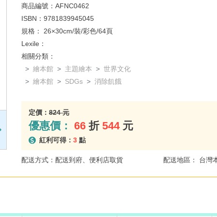
商品編號：
AFNC0462
ISBN：
9781839945045
規格：
26×30cm/裝/彩色/64頁
Lexile：
相關分類：
繪本館
主題繪本
世界文化
繪本館
SDGs
消除飢餓
定價：
824 元
優惠價：
66
折
544
元
紅利可得：
3
點
配送方式：配送到府、便利店取貨
配送地區： 台灣