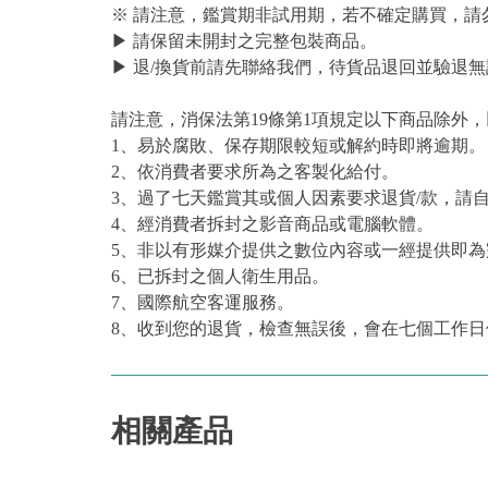
※ 請注意，鑑賞期非試用期，若不確定購買，請
▶ 請保留未開封之完整包裝商品。
▶ 退/換貨前請先聯絡我們，待貨品退回並驗退無
請注意，消保法第19條第1項規定以下商品除外
1、易於腐敗、保存期限較短或解約時即將逾期。
2、依消費者要求所為之客製化給付。
3、過了七天鑑賞其或個人因素要求退貨/款，請
4、經消費者拆封之影音商品或電腦軟體。
5、非以有形媒介提供之數位內容或一經提供即
6、已拆封之個人衛生用品。
7、國際航空客運服務。
8、收到您的退貨，檢查無誤後，會在七個工作日
相關產品