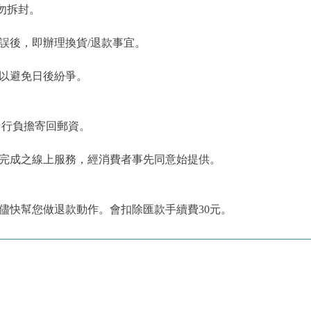
勿拆封。
誤後，即辦理換貨/退款事宜。
，以避免日後紛爭。
自行負擔寄回郵資。
為完成之線上服務，經消費者事先同意始提供。
儘快幫您做退款動作。會扣除匯款手續費30元。