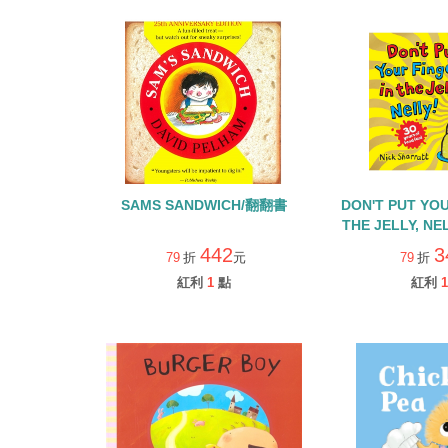
SAMS SANDWICH/翻翻書
DON'T PUT YOU
THE JELLY, N
物飲
442
3
79
折
元
79
折
紅利
1
點
紅利
1