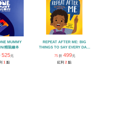
ONE MUMMY
REPEAT AFTER ME: BIG
IN/精裝繪本
THINGS TO SAY EVERY DAY/
精裝繪本
525
499
折
元
75
折
元
利
1
點
紅利
2
點