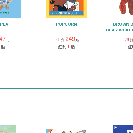
 PEA
POPCORN
BROWN 
BEAR,WHAT 
譯：棕色的熊
47
249
元
79
折
元
79
看什麼)【
點
紅利
1
點
紅