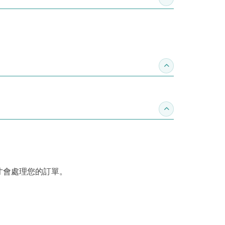
收合作家介紹
收合推薦專區
收合訂購須知
才會處理您的訂單。