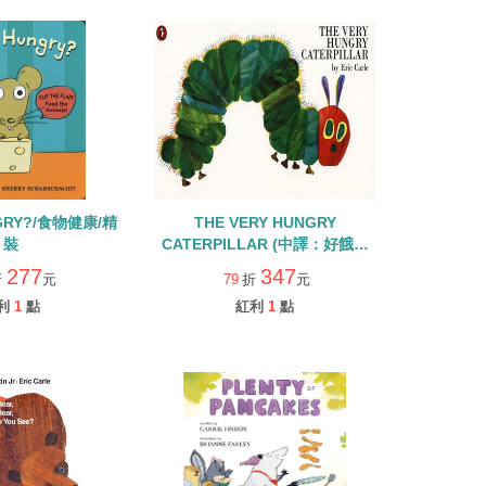
NGRY?/食物健康/精
THE VERY HUNGRY
裝
CATERPILLAR (中譯：好餓的
毛毛蟲)【52】
277
347
折
元
79
折
元
利
1
點
紅利
1
點