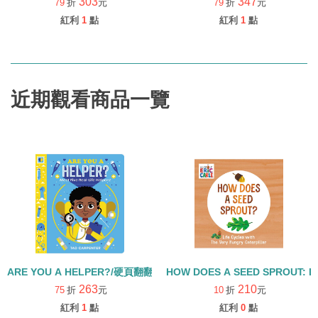
303
347
79
折
元
79
折
元
紅利
1
點
紅利
1
點
近期觀看商品一覽
ARE YOU A HELPER?/硬頁翻翻書
HOW DOES A SEED SPROUT: L
263
210
75
折
元
10
折
元
紅利
1
點
紅利
0
點