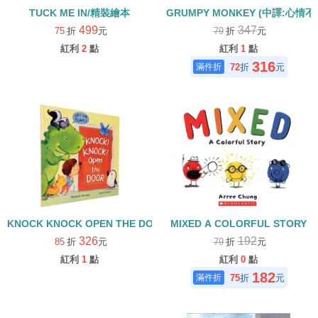
TUCK ME IN/精裝繪本
GRUMPY MONKEY (中譯:心情
499
347
75
折
元
79
折
元
紅利
2
點
紅利
1
點
316
72
折
元
KNOCK KNOCK OPEN THE DOOR(中譯：叩叩叩！是誰在敲門)/
MIXED A COLORFUL STORY
326
192
85
折
元
79
折
元
紅利
1
點
紅利
0
點
182
75
折
元