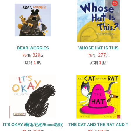
BEAR WORRIES
WHOSE HAT IS THIS
329
277
75
折
元
79
折
元
紅利
1
點
紅利
1
點
IT'S OKAY /藝術/色彩/Ecco老師推薦 幼兒硬頁書
THE CAT AND THE RAT AND