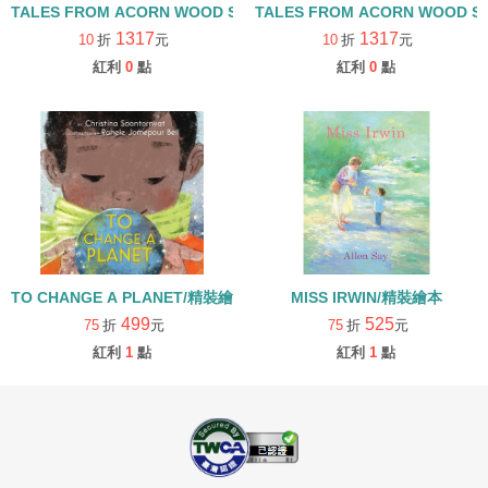
TALES FROM ACORN WOOD STORY COLLECTION 觀察探索組/
TALES FROM ACORN WOOD 
1317
1317
10
折
元
10
折
元
紅利
0
點
紅利
0
點
TO CHANGE A PLANET/精裝繪本
MISS IRWIN/精裝繪本
499
525
75
折
元
75
折
元
紅利
1
點
紅利
1
點