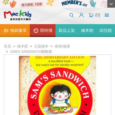
(
0
)
暢銷書單
限時價
新品上架
繪本館
幼兒館
首頁
繪本館
主題繪本
食物/健康
SAMS SANDWICH/翻翻書