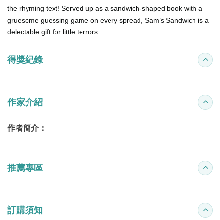
the rhyming text! Served up as a sandwich-shaped book with a
gruesome guessing game on every spread,
Sam’s Sandwich
is a
delectable gift for little terrors.
得獎紀錄
收合
作家介紹
收合
作者簡介：
推薦專區
收合
訂購須知
收合