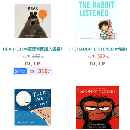
BEAR (115年度深耕閱讀入選書單)
THE RABBIT LISTENED #情緒
347
390
79
折
元
79
折
元
紅利
1
點
紅利
1
點
316
72
折
元