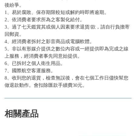
後紛爭。
1、易於腐敗、保存期限較短或解約時即將逾期。
2、依消費者要求所為之客製化給付。
3、過了七天鑑賞其或個人因素要求退貨/款，請自行負擔寄
回郵資。
4、經消費者拆封之影音商品或電腦軟體。
5、非以有形媒介提供之數位內容或一經提供即為完成之線
上服務，經消費者事先同意始提供。
6、已拆封之個人衛生用品。
7、國際航空客運服務。
8、收到您的退貨，檢查無誤後，會在七個工作日儘快幫您
做退款動作。會扣除匯款手續費30元。
相關產品