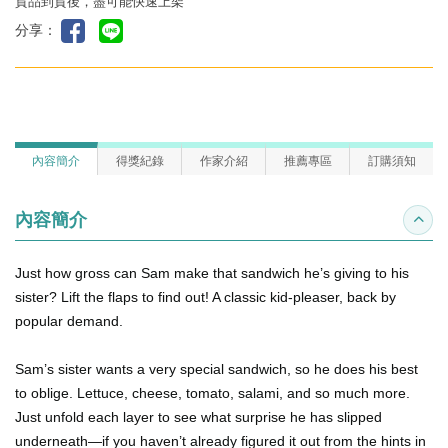
貨品到貨後，盡可能快速上架
分享：
內容簡介
得獎紀錄
作家介紹
推薦專區
訂購須知
內容簡介
收合
Just how gross can Sam make that sandwich he’s giving to his
sister? Lift the flaps to find out! A classic kid-pleaser, back by
popular demand.
Sam’s sister wants a very special sandwich, so he does his best
to oblige. Lettuce, cheese, tomato, salami, and so much more.
Just unfold each layer to see what surprise he has slipped
underneath—if you haven’t already figured it out from the hints in