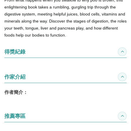
From what happens when you swallow to why poo is brown, this
enlightening book takes a rumbling, gurgling trip through the
digestive system, meeting helpful juices, blood cells, vitamins and
minerals along the way. Discover the stages of digestion, the roles
your teeth, tongue, liver and pancreas play, and how different
foods help our bodies to function.
得獎紀錄
收合
作家介紹
收合
作者簡介：
推薦專區
收合