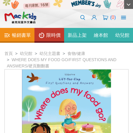
(
0
)
暢銷書單
限時價
新品上架
繪本館
幼兒館
首頁
幼兒館
幼兒主題書
食物/健康
WHERE DOES MY FOOD GO/FIRST QUESTIONS AND
ANSWERS/硬頁翻翻書