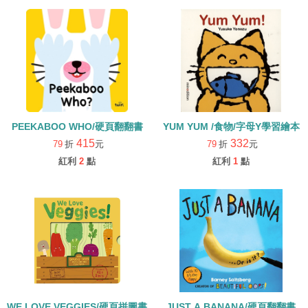
PEEKABOO WHO/硬頁翻翻書
YUM YUM /食物/字母Y學習繪本
415
332
79
折
元
79
折
元
紅利
2
點
紅利
1
點
WE LOVE VEGGIES/硬頁拼圖書
JUST A BANANA/硬頁翻翻書