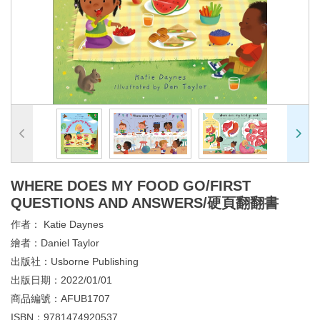
WHERE DOES MY FOOD GO/FIRST
QUESTIONS AND ANSWERS/硬頁翻翻書
作者：
Katie Daynes
繪者：
Daniel Taylor
出版社：
Usborne Publishing
出版日期：
2022/01/01
商品編號：
AFUB1707
ISBN：
9781474920537