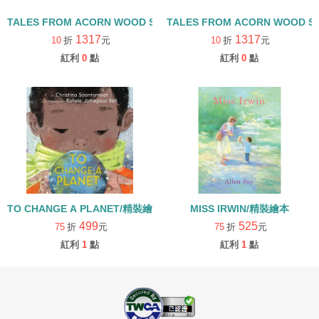
TALES FROM ACORN WOOD STORY COLLECTION 觀察探索組/
TALES FROM ACORN WOOD 
1317
1317
10
折
元
10
折
元
紅利
0
點
紅利
0
點
TO CHANGE A PLANET/精裝繪本
MISS IRWIN/精裝繪本
499
525
75
折
元
75
折
元
紅利
1
點
紅利
1
點