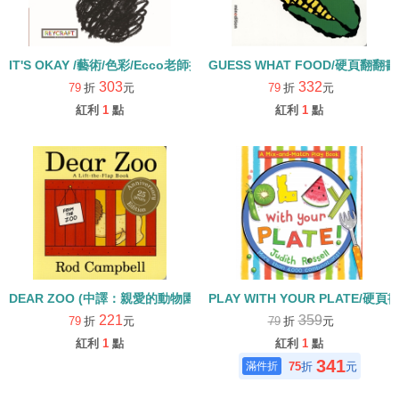
IT'S OKAY /藝術/色彩/Ecco老師推薦 幼兒硬頁書
GUESS WHAT FOOD/硬頁翻翻書
303
332
79
折
元
79
折
元
紅利
1
點
紅利
1
點
DEAR ZOO (中譯：親愛的動物園) /硬頁書【82】/字母Z學習繪本
PLAY WITH YOUR PLATE/硬
221
359
79
折
元
79
折
元
紅利
1
點
紅利
1
點
341
75
折
元