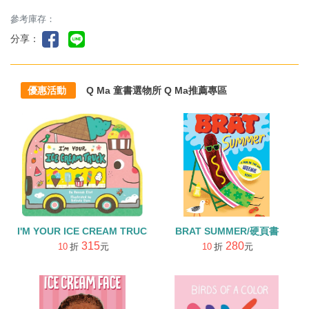
參考庫存：
分享：
優惠活動
Q Ma 童書選物所 Q Ma推薦專區
I'M YOUR ICE CREAM TRUCK/硬頁書
BRAT SUMMER/硬頁書
315
280
10
折
元
10
折
元