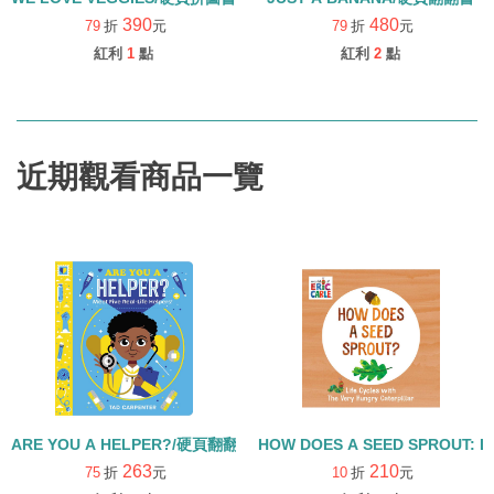
390
480
79
折
元
79
折
元
紅利
1
點
紅利
2
點
近期觀看商品一覽
ARE YOU A HELPER?/硬頁翻翻書
HOW DOES A SEED SPROUT: L
263
210
75
折
元
10
折
元