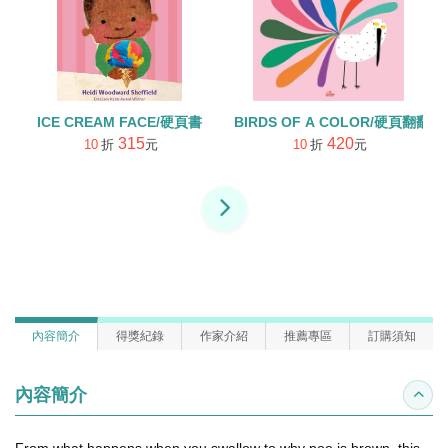
ICE CREAM FACE/硬頁書
BIRDS OF A COLOR/硬頁翻翻書
315
420
10
折
元
10
折
元
內容簡介
得獎紀錄
作家介紹
推薦專區
訂購須知
內容簡介
收合