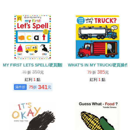
MY FIRST LETS SPELL/硬頁翻翻書
WHAT'S IN MY TRUCK/硬頁操作
359
385
79
折
元
79
折
元
紅利
1
點
紅利
1
點
341
75
折
元