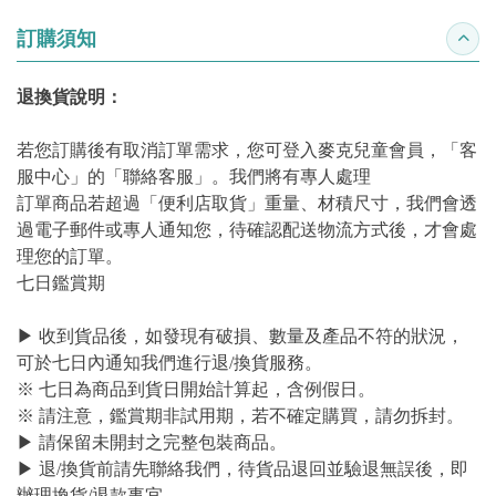
訂購須知
收合
退換貨說明：
若您訂購後有取消訂單需求，您可登入麥克兒童會員，「客
服中心」的「聯絡客服」。我們將有專人處理
訂單商品若超過「便利店取貨」重量、材積尺寸，我們會透
過電子郵件或專人通知您，待確認配送物流方式後，才會處
理您的訂單。
七日鑑賞期
▶ 收到貨品後，如發現有破損、數量及產品不符的狀況，
可於七日內通知我們進行退/換貨服務。
※ 七日為商品到貨日開始計算起，含例假日。
※ 請注意，鑑賞期非試用期，若不確定購買，請勿拆封。
▶ 請保留未開封之完整包裝商品。
▶ 退/換貨前請先聯絡我們，待貨品退回並驗退無誤後，即
辦理換貨/退款事宜。