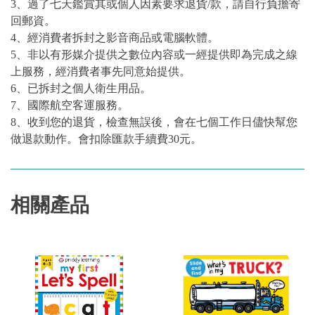
3、過了七天鑑賞其或個人因素要求退貨/款，請自行負擔寄
回郵資。
4、經消費者拆封之影音商品或電腦軟體。
5、非以有形媒介提供之數位內容或一經提供即為完成之線
上服務，經消費者事先同意始提供。
6、已拆封之個人衛生用品。
7、國際航空客運服務。
8、收到您的退貨，檢查無誤後，會在七個工作日儘快幫您
做退款動作。會扣除匯款手續費30元。
相關產品