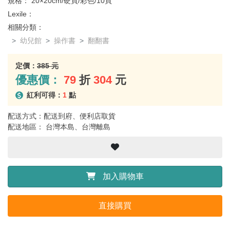
規格：
20×20cm/硬頁/彩色/10頁
Lexile：
相關分類：
幼兒館
操作書
翻翻書
定價：
385 元
優惠價：
79
折
304
元
紅利可得：
1
點
配送方式：配送到府、便利店取貨
配送地區： 台灣本島、台灣離島
加入購物車
直接購買