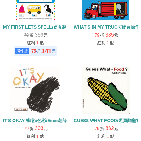
MY FIRST LETS SPELL/硬頁翻翻書
WHAT'S IN MY TRUCK/硬頁操作
359
385
79
折
元
79
折
元
紅利
1
點
紅利
1
點
341
75
折
元
IT'S OKAY /藝術/色彩/Ecco老師推薦 幼兒硬頁書
GUESS WHAT FOOD/硬頁翻翻書
303
332
79
折
元
79
折
元
紅利
1
點
紅利
1
點