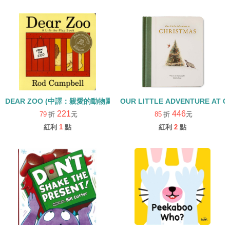
DEAR ZOO (中譯：親愛的動物園) /硬頁書【82】/字母Z學習繪本
OUR LITTLE ADVENTURE AT 
221
446
79
折
元
85
折
元
紅利
1
點
紅利
2
點