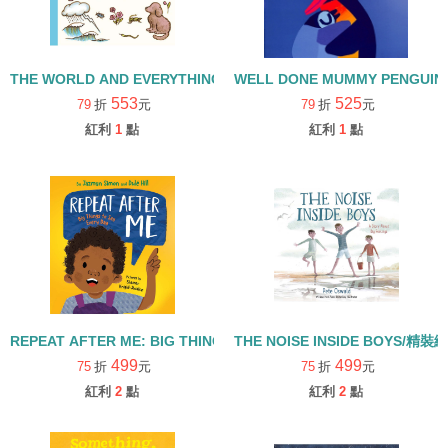
THE WORLD AND EVERYTHING IN IT/精裝繪本
WELL DONE MUMMY PENGUI
553
525
79
折
元
79
折
元
紅利
1
點
紅利
1
點
REPEAT AFTER ME: BIG THINGS TO SAY EVERY DAY/精裝繪本
THE NOISE INSIDE BOYS/精裝
499
499
75
折
元
75
折
元
紅利
2
點
紅利
2
點