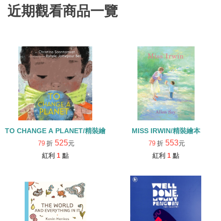
近期觀看商品一覽
TO CHANGE A PLANET/精裝繪本
MISS IRWIN/精裝繪本
525
553
79
折
元
79
折
元
紅利
1
點
紅利
1
點