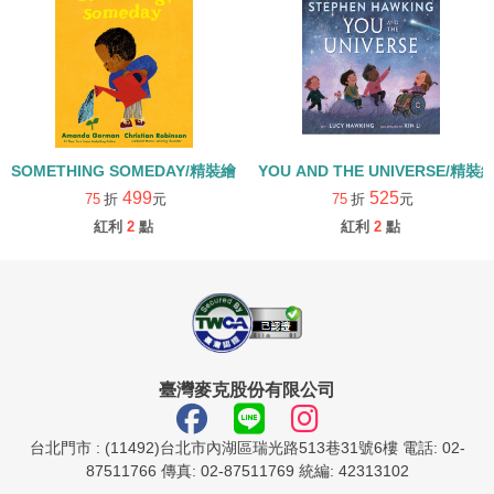
SOMETHING SOMEDAY/精裝繪本
YOU AND THE UNIVERSE/精裝
499
525
75
折
元
75
折
元
紅利
2
點
紅利
2
點
臺灣麥克股份有限公司
台北門市 : (11492)台北市內湖區瑞光路513巷31號6樓 電話: 02-
87511766 傳真: 02-87511769 統編: 42313102