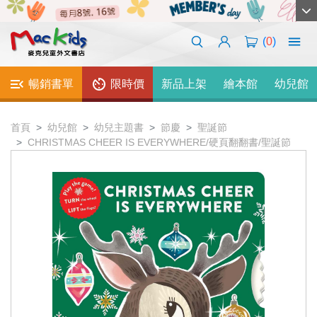
(
0
)
暢銷書單
限時價
新品上架
繪本館
幼兒館
首頁
幼兒館
幼兒主題書
節慶
聖誕節
CHRISTMAS CHEER IS EVERYWHERE/硬頁翻翻書/聖誕節