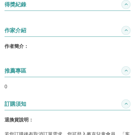
得獎紀錄
收合
作家介紹
收合
作者簡介：
推薦專區
收合
0
訂購須知
收合
退換貨說明：
若您訂購後有取消訂單需求，您可登入麥克兒童會員，「客