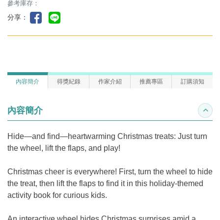
參考庫存：
分享：
內容簡介
得獎紀錄
作家介紹
推薦專區
訂購須知
內容簡介
收合
Hide—and find—heartwarming Christmas treats: Just turn
the wheel, lift the flaps, and play!
Christmas cheer is everywhere! First, turn the wheel to hide
the treat, then lift the flaps to find it in this holiday-themed
activity book for curious kids.
An interactive wheel hides Christmas surprises amid a