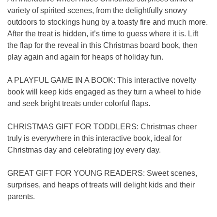
variety of spirited scenes, from the delightfully snowy
outdoors to stockings hung by a toasty fire and much more.
After the treat is hidden, it’s time to guess where it is. Lift
the flap for the reveal in this Christmas board book, then
play again and again for heaps of holiday fun.
A PLAYFUL GAME IN A BOOK: This interactive novelty
book will keep kids engaged as they turn a wheel to hide
and seek bright treats under colorful flaps.
CHRISTMAS GIFT FOR TODDLERS: Christmas cheer
truly is everywhere in this interactive book, ideal for
Christmas day and celebrating joy every day.
GREAT GIFT FOR YOUNG READERS: Sweet scenes,
surprises, and heaps of treats will delight kids and their
parents.