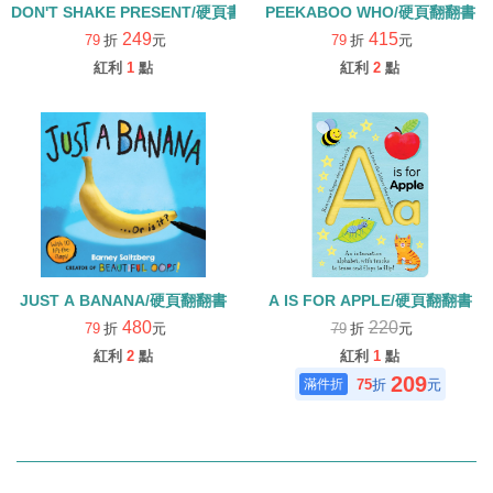
DON'T SHAKE PRESENT/硬頁書
PEEKABOO WHO/硬頁翻翻書
249
415
79
折
元
79
折
元
紅利
1
點
紅利
2
點
JUST A BANANA/硬頁翻翻書
A IS FOR APPLE/硬頁翻翻書
480
220
79
折
元
79
折
元
紅利
2
點
紅利
1
點
209
75
折
元