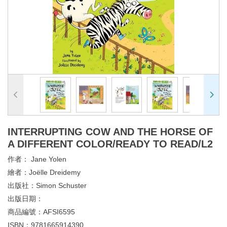
INTERRUPTING COW AND THE HORSE OF
A DIFFERENT COLOR/READY TO READ/L2
作者：
Jane Yolen
繪者：
Joëlle Dreidemy
出版社：
Simon Schuster
出版日期：
商品編號：
AFSI6595
ISBN：
9781665914390