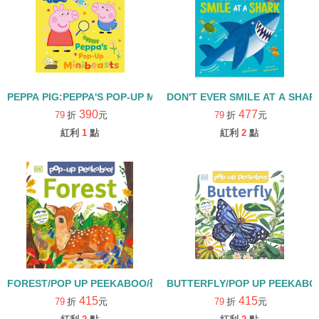
PEPPA PIG:PEPPA'S POP-UP MINIBEASTS/硬頁立體操作書
DON'T EVER SMILE AT A 
390
477
79
折
元
79
折
元
紅利
1
點
紅利
2
點
FOREST/POP UP PEEKABOO/硬頁立體書
BUTTERFLY/POP UP PEEK
415
415
79
折
元
79
折
元