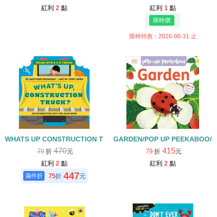
紅利
2
點
紅利
1
點
限時特惠：2026-08-31 止
WHATS UP CONSTRUCTION TRUCK/FOLDS INTO 3D TRUCK
GARDEN/POP UP PEEKABO
470
415
79
折
元
79
折
元
紅利
2
點
紅利
2
點
447
75
折
元