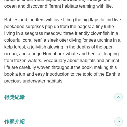
ocean and discover different habitats teeming with life.
Babies and toddlers will love lifting the big flaps to find five
peekaboo surprises pop up from the pages: a tiny turtle
living in a seagrass meadow, three friendly clownfish in a
colourful coral reef, a sleek otter diving for sea urchins in a
kelp forest, a jellyfish glowing in the depths of the open
ocean, and a huge Humpback whale and her calf leaping
from frozen waters. Vocabulary about habitats and animal
life are carefully woven throughout the book, making this
book a fun and easy introduction to the topic of the Earth’s
precious underwater habitats.
得獎紀錄
收合
作家介紹
收合