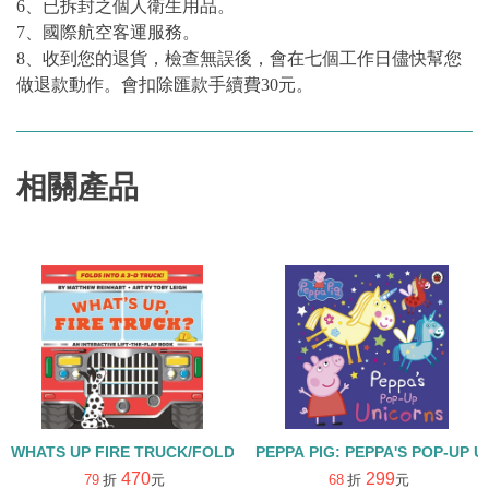
6、已拆封之個人衛生用品。
7、國際航空客運服務。
8、收到您的退貨，檢查無誤後，會在七個工作日儘快幫您
做退款動作。會扣除匯款手續費30元。
相關產品
WHATS UP FIRE TRUCK/FOLDS INTO 3D TRUCK/硬頁立體翻翻書
PEPPA PIG: PEPPA'S POP-
470
299
79
折
元
68
折
元