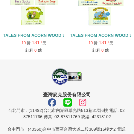
TALES FROM ACORN WOOD STORY COLLECTION 觀察探索組/
TALES FROM ACORN WOOD 
1317
1317
10
折
元
10
折
元
紅利
0
點
紅利
0
點
臺灣麥克股份有限公司
台北門市 : (11492)台北市內湖區瑞光路513巷31號6樓 電話: 02-
87511766 傳真: 02-87511769 統編: 42313102
台中門市 : (40360)台中市西區台灣大道二段309號15樓之2 電話: