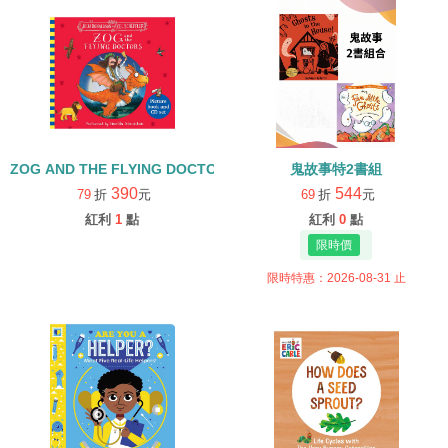
ZOG AND THE FLYING DOCTORS/英文繪本+CD
鬼故事特2書組
390
544
79
折
元
69
折
元
紅利
1
點
紅利
0
點
限時特惠：2026-08-31 止