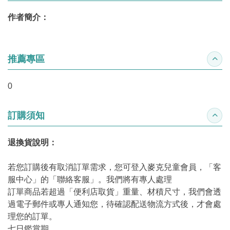
作者簡介：
推薦專區
收合
0
訂購須知
收合
退換貨說明：
若您訂購後有取消訂單需求，您可登入麥克兒童會員，「客
服中心」的「聯絡客服」。我們將有專人處理
訂單商品若超過「便利店取貨」重量、材積尺寸，我們會透
過電子郵件或專人通知您，待確認配送物流方式後，才會處
理您的訂單。
七日鑑賞期