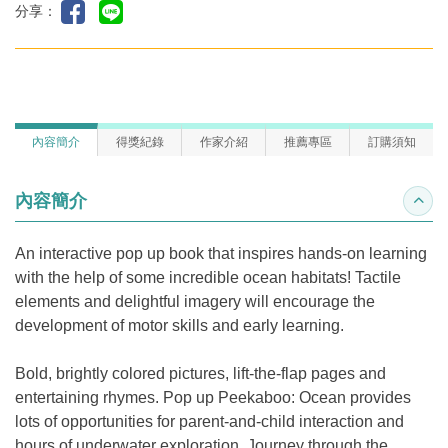
分享：
內容簡介
得獎紀錄
作家介紹
推薦專區
訂購須知
內容簡介
收合
An interactive pop up book that inspires hands-on learning
with the help of some incredible ocean habitats! Tactile
elements and delightful imagery will encourage the
development of motor skills and early learning.
Bold, brightly colored pictures, lift-the-flap pages and
entertaining rhymes. Pop up Peekaboo: Ocean provides
lots of opportunities for parent-and-child interaction and
hours of underwater exploration. Journey through the