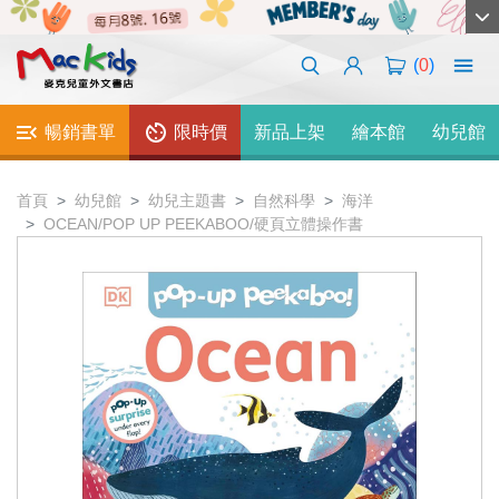
(
0
)
暢銷書單
限時價
新品上架
繪本館
幼兒館
首頁
幼兒館
幼兒主題書
自然科學
海洋
OCEAN/POP UP PEEKABOO/硬頁立體操作書