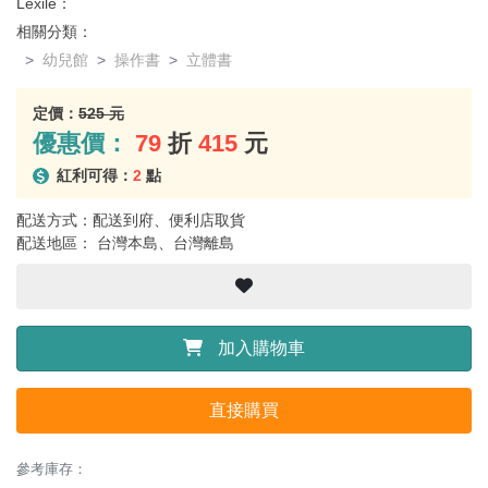
Lexile：
相關分類：
幼兒館
操作書
立體書
定價：
525 元
優惠價：
79
折
415
元
紅利可得：
2
點
配送方式：配送到府、便利店取貨
配送地區： 台灣本島、台灣離島
加入購物車
直接購買
參考庫存：