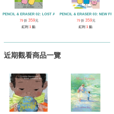
PENCIL & ERASER 02: LOST AND FROWN/精裝
PENCIL & ERASER 03: NEW F
359
359
79
折
元
79
折
元
紅利
1
點
紅利
1
點
近期觀看商品一覽