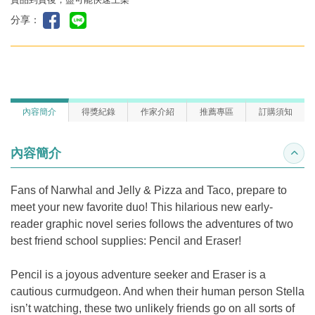
分享：
內容簡介
得獎紀錄
作家介紹
推薦專區
訂購須知
內容簡介
收合
Fans of Narwhal and Jelly & Pizza and Taco, prepare to
meet your new favorite duo! This hilarious new early-
reader graphic novel series follows the adventures of two
best friend school supplies: Pencil and Eraser!
Pencil is a joyous adventure seeker and Eraser is a
cautious curmudgeon. And when their human person Stella
isn’t watching, these two unlikely friends go on all sorts of