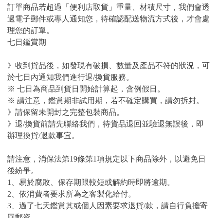
訂單商品若超過「便利店取貨」重量、材積尺寸，我們會透
過電子郵件或專人通知您，待確認配送物流方式後，才會處
理您的訂單。
七日鑑賞期
》收到貨品後，如發現有破損、數量及產品不符的狀況，可
於七日內通知我們進行退/換貨服務。
※ 七日為商品到貨日開始計算起，含例假日。
※ 請注意，鑑賞期非試用期，若不確定購買，請勿拆封。
》請保留未開封之完整包裝商品。
》退/換貨前請先聯絡我們，待貨品退回並驗退無誤後，即
辦理換貨/退款事宜。
請注意，消保法第19條第1項規定以下商品除外，以避免日
後紛爭。
1、易於腐敗、保存期限較短或解約時即將逾期。
2、依消費者要求所為之客製化給付。
3、過了七天鑑賞其或個人因素要求退貨/款，請自行負擔寄
回郵資。