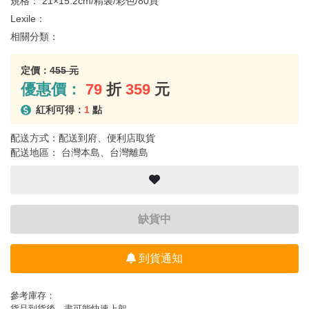
規格：
21×15.2cm/精裝/彩色/80頁
Lexile：
相關分類：
定價：
455 元
優惠價：
79
折
359
元
紅利可得：
1
點
配送方式：配送到府、便利店取貨
配送地區： 台灣本島、台灣離島
缺貨中
到貨通知
參考庫存：
貨品到貨後，盡可能快速上架