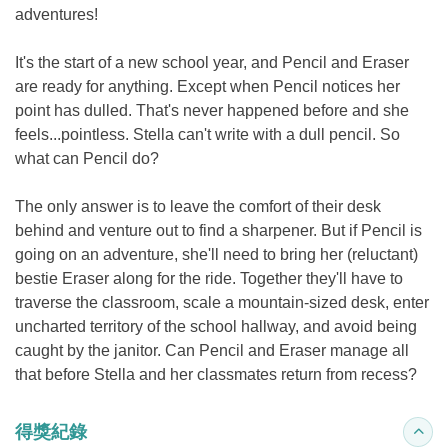
adventures!
It's the start of a new school year, and Pencil and Eraser
are ready for anything. Except when Pencil notices her
point has dulled. That's never happened before and she
feels...pointless. Stella can't write with a dull pencil. So
what can Pencil do?
The only answer is to leave the comfort of their desk
behind and venture out to find a sharpener. But if Pencil is
going on an adventure, she'll need to bring her (reluctant)
bestie Eraser along for the ride. Together they'll have to
traverse the classroom, scale a mountain-sized desk, enter
uncharted territory of the school hallway, and avoid being
caught by the janitor. Can Pencil and Eraser manage all
that before Stella and her classmates return from recess?
得獎紀錄
收合