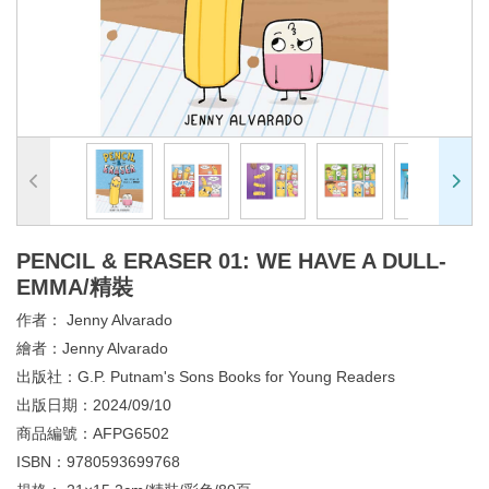
PENCIL & ERASER 01: WE HAVE A DULL-
EMMA/精裝
作者：
Jenny Alvarado
繪者：
Jenny Alvarado
出版社：
G.P. Putnam's Sons Books for Young Readers
出版日期：
2024/09/10
商品編號：
AFPG6502
ISBN：
9780593699768