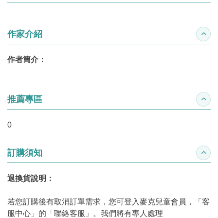
作家介紹
收合
作者簡介：
推薦專區
收合
0
訂購須知
收合
退換貨說明：
若您訂購後有取消訂單需求，您可登入麥克兒童會員，「客
服中心」的「聯絡客服」。我們將有專人處理