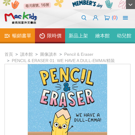
(
0
)
暢銷書單
限時價
新品上架
繪本館
幼兒館
首頁
讀本館
圖像讀本
Pencil & Eraser
PENCIL & ERASER 01: WE HAVE A DULL-EMMA/精裝