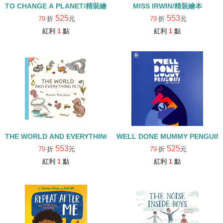
TO CHANGE A PLANET/精裝繪本
MISS IRWIN/精裝繪本
525
553
79
折
元
79
折
元
紅利
1
點
紅利
1
點
THE WORLD AND EVERYTHING IN IT/精裝繪本
WELL DONE MUMMY PENGUI
553
525
79
折
元
79
折
元
紅利
1
點
紅利
1
點