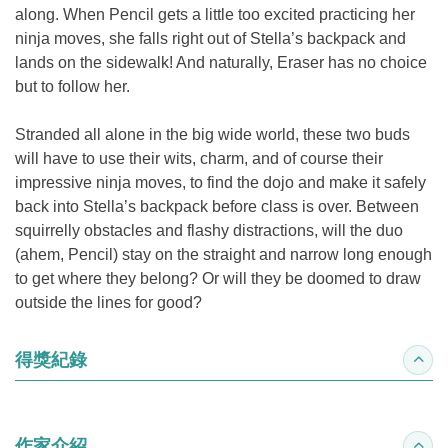
along. When Pencil gets a little too excited practicing her
ninja moves, she falls right out of Stella’s backpack and
lands on the sidewalk! And naturally, Eraser has no choice
but to follow her.
Stranded all alone in the big wide world, these two buds
will have to use their wits, charm, and of course their
impressive ninja moves, to find the dojo and make it safely
back into Stella’s backpack before class is over. Between
squirrelly obstacles and flashy distractions, will the duo
(ahem, Pencil) stay on the straight and narrow long enough
to get where they belong? Or will they be doomed to draw
outside the lines for good?
得獎紀錄
收合
作家介紹