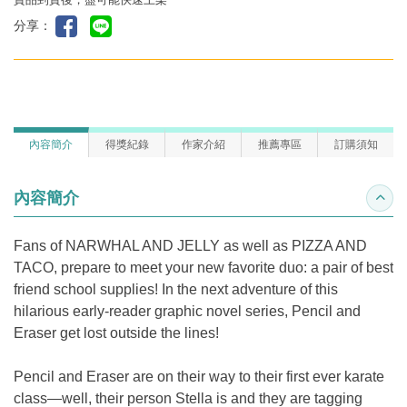
分享：
內容簡介
得獎紀錄
作家介紹
推薦專區
訂購須知
內容簡介
收合
Fans of NARWHAL AND JELLY as well as PIZZA AND
TACO, prepare to meet your new favorite duo: a pair of best
friend school supplies! In the next adventure of this
hilarious early-reader graphic novel series, Pencil and
Eraser get lost outside the lines!
Pencil and Eraser are on their way to their first ever karate
class—well, their person Stella is and they are tagging