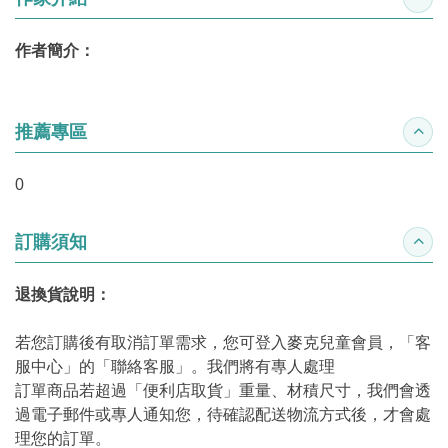
收合
作者簡介：
推薦專區
收合
0
訂購須知
收合
退換貨說明：
若您訂購後有取消訂單需求，您可登入麥克兒童會員，「客
服中心」的「聯絡客服」。我們將有專人處理
訂單商品若超過「便利店取貨」重量、材積尺寸，我們會透
過電子郵件或專人通知您，待確認配送物流方式後，才會處
理您的訂單。