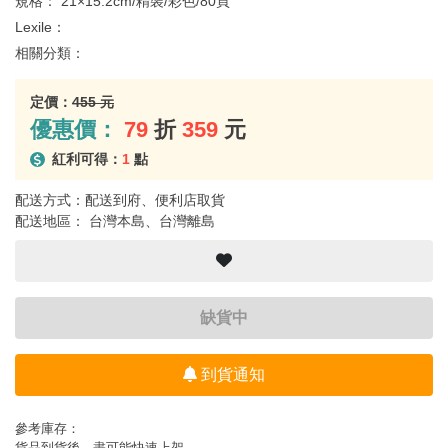
規格：
21×15.2cm/精裝/彩色/80頁
Lexile：
相關分類：
定價：
455 元
優惠價：
79
折
359
元
紅利可得：
1
點
配送方式：配送到府、便利店取貨
配送地區： 台灣本島、台灣離島
缺貨中
到貨通知
參考庫存：
貨品到貨後，盡可能快速上架