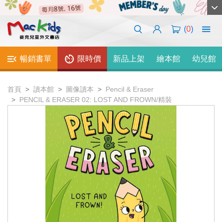
(
0
)
暢銷書單
限時價
新品上架
繪本館
幼兒館
首頁
讀本館
圖像讀本
Pencil & Eraser
PENCIL & ERASER 02: LOST AND FROWN/精裝