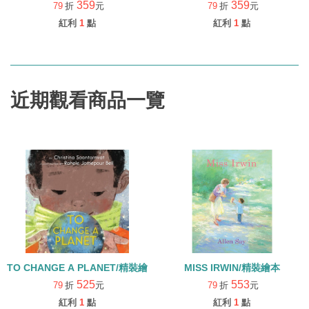
359
359
79
折
元
79
折
元
紅利
1
點
紅利
1
點
近期觀看商品一覽
TO CHANGE A PLANET/精裝繪本
MISS IRWIN/精裝繪本
525
553
79
折
元
79
折
元
紅利
1
點
紅利
1
點