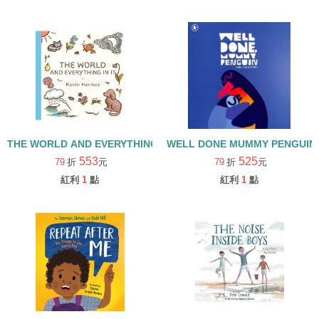
THE WORLD AND EVERYTHING IN IT/精裝繪本
WELL DONE MUMMY PENGUI
553
525
79
折
元
79
折
元
紅利
1
點
紅利
1
點