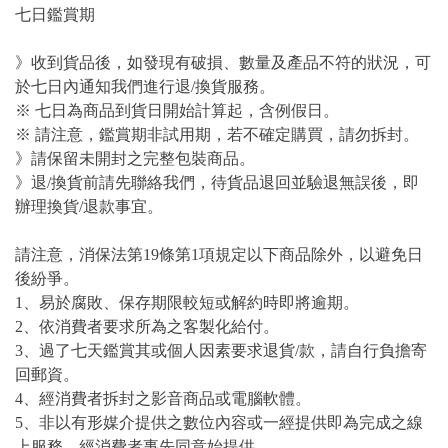
七日鑑賞期
》收到貨品後，如發現有破損、數量及產品不符的狀況，可
於七日內通知我們進行退/換貨服務。
※ 七日為商品到貨日開始計算起，含例假日。
※ 請注意，鑑賞期非試用期，若不確定購買，請勿拆封。
》請保留未開封之完整包裝商品。
》退/換貨前請先聯絡我們，待貨品退回並驗退無誤後，即
辦理換貨/退款事宜。
請注意，消保法第19條第1項規定以下商品除外，以避免日
後紛爭。
1、易於腐敗、保存期限較短或解約時即將逾期。
2、依消費者要求所為之客製化給付。
3、過了七天鑑賞其或個人因素要求退貨/款，請自行負擔寄
回郵資。
4、經消費者拆封之影音商品或電腦軟體。
5、非以有形媒介提供之數位內容或一經提供即為完成之線
上服務，經消費者事先同意始提供。