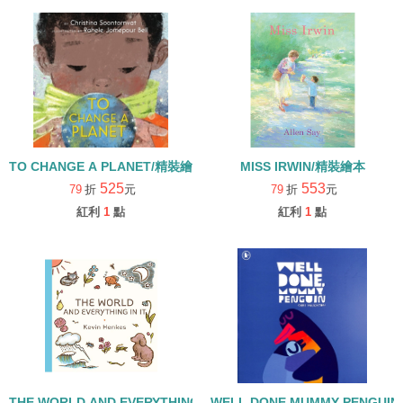
TO CHANGE A PLANET/精裝繪本
MISS IRWIN/精裝繪本
525
553
79
折
元
79
折
元
紅利
1
點
紅利
1
點
THE WORLD AND EVERYTHING IN IT/精裝繪本
WELL DONE MUMMY PENGUI