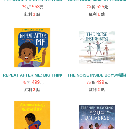
553
525
79
折
元
79
折
元
紅利
1
點
紅利
1
點
REPEAT AFTER ME: BIG THINGS TO SAY EVERY DAY/精裝繪本
THE NOISE INSIDE BOYS/精裝
499
499
75
折
元
75
折
元
紅利
2
點
紅利
2
點