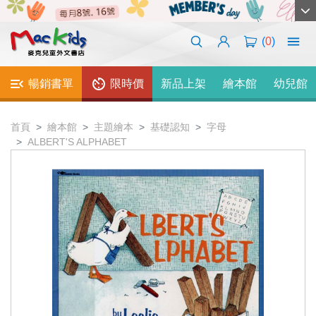
(
0
)
暢銷書單
限時價
新品上架
繪本館
幼兒館
首頁
繪本館
主題繪本
基礎認知
字母
ALBERT'S ALPHABET