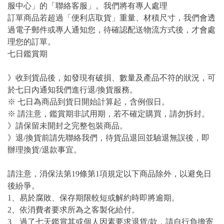
服中心」的「聯絡客服」。我們將有專人處理
訂單商品若超過「便利店取貨」重量、材積尺寸，我們會透
過電子郵件或專人通知您，待確認配送物流方式後，才會處
理您的訂單。
七日鑑賞期
》收到貨品後，如發現有破損、數量及產品不符的狀況，可
於七日內通知我們進行退/換貨服務。
※ 七日為商品到貨日開始計算起，含例假日。
※ 請注意，鑑賞期非試用期，若不確定購買，請勿拆封。
》請保留未開封之完整包裝商品。
》退/換貨前請先聯絡我們，待貨品退回並驗退無誤後，即
辦理換貨/退款事宜。
請注意，消保法第19條第1項規定以下商品除外，以避免日
後紛爭。
1、易於腐敗、保存期限較短或解約時即將逾期。
2、依消費者要求所為之客製化給付。
3、過了七天鑑賞其或個人因素要求退貨/款，請自行負擔寄