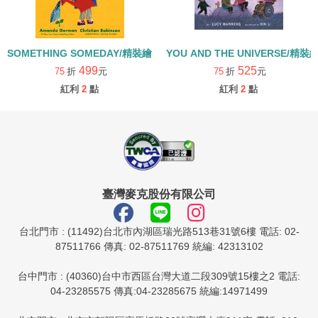
SOMETHING SOMEDAY/精裝繪本
YOU AND THE UNIVERSE/精裝
499
525
75
折
元
75
折
元
紅利
2
點
紅利
2
點
臺灣麥克股份有限公司
台北門市 : (11492)台北市內湖區瑞光路513巷31號6樓 電話: 02-
87511766 傳真: 02-87511769 統編: 42313102
台中門市 : (40360)台中市西區台灣大道二段309號15樓之2 電話:
04-23285575 傳真:04-23285675 統編:14971499