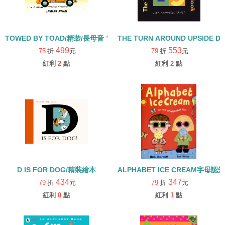
TOWED BY TOAD/精裝/長母音＂O＂
THE TURN AROUND UPSIDE 
499
553
75
折
元
79
折
元
紅利
2
點
紅利
2
點
D IS FOR DOG/精裝繪本
ALPHABET ICE CREAM字母
434
347
79
折
元
79
折
元
紅利
0
點
紅利
1
點