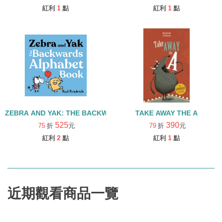
紅利
1
點
紅利
1
點
ZEBRA AND YAK: THE BACKWORDS ALPHABET BOOK/精裝
TAKE AWAY THE A
525
390
75
折
元
79
折
元
紅利
2
點
紅利
1
點
近期觀看商品一覽