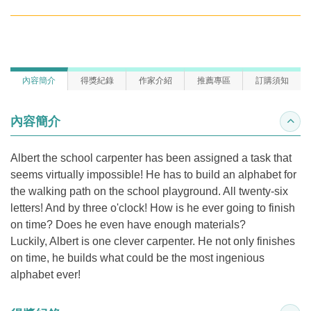
內容簡介
得獎紀錄
作家介紹
推薦專區
訂購須知
內容簡介
收合
Albert the school carpenter has been assigned a task that
seems virtually impossible! He has to build an alphabet for
the walking path on the school playground. All twenty-six
letters! And by three o'clock! How is he ever going to finish
on time? Does he even have enough materials?
Luckily, Albert is one clever carpenter. He not only finishes
on time, he builds what could be the most ingenious
alphabet ever!