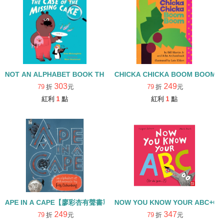
NOT AN ALPHABET BOOK THE CASE OF THE MISSING CAKE
CHICKA CHICKA BOOM B
303
249
79
折
元
79
折
元
紅利
1
點
紅利
1
點
APE IN A CAPE【廖彩杏有聲書單】
NOW YOU KNOW YOUR ABC+Q
249
347
79
折
元
79
折
元