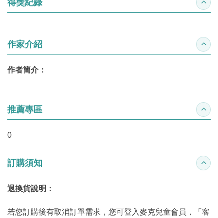
得獎紀錄
收合
作家介紹
收合
作者簡介：
推薦專區
收合
0
訂購須知
收合
退換貨說明：
若您訂購後有取消訂單需求，您可登入麥克兒童會員，「客