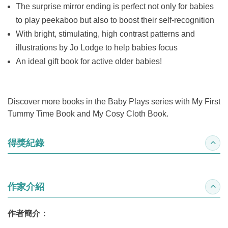
The surprise mirror ending is perfect not only for babies
to play peekaboo but also to boost their self-recognition
With bright, stimulating, high contrast patterns and
illustrations by Jo Lodge to help babies focus
An ideal gift book for active older babies!
Discover more books in the Baby Plays series with My First
Tummy Time Book and My Cosy Cloth Book.
得獎紀錄
收合
作家介紹
收合
作者簡介：