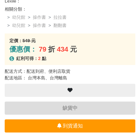
Lexile：
相關分類：
幼兒館
操作書
拉拉書
幼兒館
操作書
翻翻書
定價：
549 元
優惠價：
79
折
434
元
紅利可得：
2
點
配送方式：配送到府、便利店取貨
配送地區： 台灣本島、台灣離島
缺貨中
到貨通知