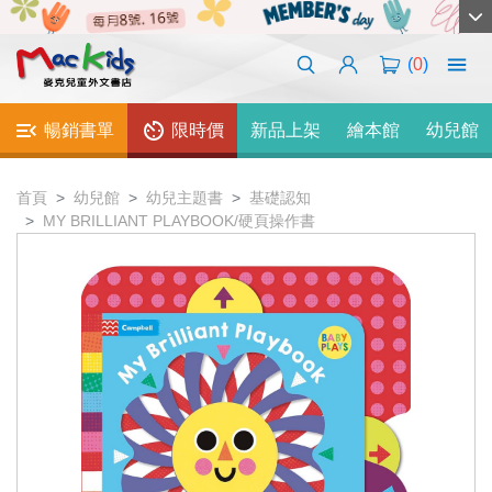
(
0
)
暢銷書單
限時價
新品上架
繪本館
幼兒館
首頁
幼兒館
幼兒主題書
基礎認知
MY BRILLIANT PLAYBOOK/硬頁操作書