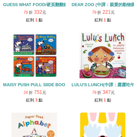
GUESS WHAT FOOD/硬頁翻翻書
DEAR ZOO (中譯：親愛的動物園
332
221
79
折
元
79
折
元
紅利
1
點
紅利
1
點
MAISY PUSH PULL SIIDE BOOK/小鼠波波硬頁操作書.
LULU'S LUNCH(中譯：露露吃
751
347
24
折
元
79
折
元
紅利
3
點
紅利
1
點