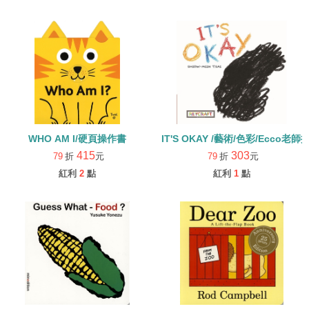
WHO AM I/硬頁操作書
IT'S OKAY /藝術/色彩/Ecco
415
303
79
折
元
79
折
元
紅利
2
點
紅利
1
點