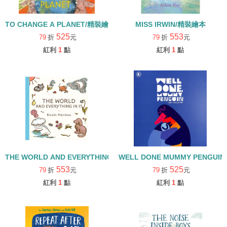
TO CHANGE A PLANET/精裝繪本
MISS IRWIN/精裝繪本
525
553
79
折
元
79
折
元
紅利
1
點
紅利
1
點
THE WORLD AND EVERYTHING IN IT/精裝繪本
WELL DONE MUMMY PENGUI
553
525
79
折
元
79
折
元
紅利
1
點
紅利
1
點