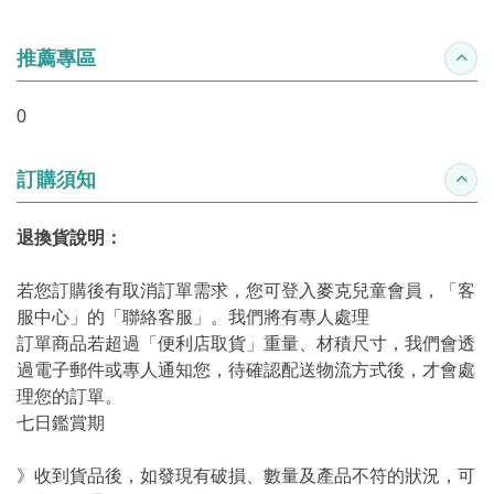
推薦專區
收合
0
訂購須知
收合
退換貨說明：
若您訂購後有取消訂單需求，您可登入麥克兒童會員，「客
服中心」的「聯絡客服」。我們將有專人處理
訂單商品若超過「便利店取貨」重量、材積尺寸，我們會透
過電子郵件或專人通知您，待確認配送物流方式後，才會處
理您的訂單。
七日鑑賞期
》收到貨品後，如發現有破損、數量及產品不符的狀況，可