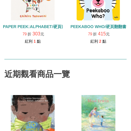
PAPER PEEK:ALPHABET/硬頁書
PEEKABOO WHO/硬頁翻翻書
303
415
79
折
元
79
折
元
紅利
1
點
紅利
2
點
近期觀看商品一覽