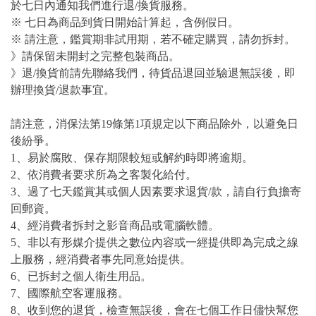
於七日內通知我們進行退/換貨服務。
※ 七日為商品到貨日開始計算起，含例假日。
※ 請注意，鑑賞期非試用期，若不確定購買，請勿拆封。
》請保留未開封之完整包裝商品。
》退/換貨前請先聯絡我們，待貨品退回並驗退無誤後，即
辦理換貨/退款事宜。
請注意，消保法第19條第1項規定以下商品除外，以避免日
後紛爭。
1、易於腐敗、保存期限較短或解約時即將逾期。
2、依消費者要求所為之客製化給付。
3、過了七天鑑賞其或個人因素要求退貨/款，請自行負擔寄
回郵資。
4、經消費者拆封之影音商品或電腦軟體。
5、非以有形媒介提供之數位內容或一經提供即為完成之線
上服務，經消費者事先同意始提供。
6、已拆封之個人衛生用品。
7、國際航空客運服務。
8、收到您的退貨，檢查無誤後，會在七個工作日儘快幫您