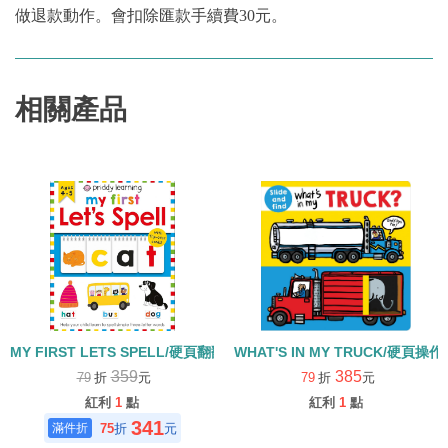
做退款動作。會扣除匯款手續費30元。
相關產品
MY FIRST LETS SPELL/硬頁翻翻書
WHAT'S IN MY TRUCK/硬頁操作
359
385
79
折
元
79
折
元
紅利
1
點
紅利
1
點
341
75
折
元