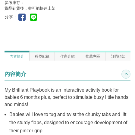
參考庫存：
貨品到貨後，盡可能快速上架
分享：
內容簡介
得獎紀錄
作家介紹
推薦專區
訂購須知
內容簡介
收合
My Brilliant Playbook is an interactive activity book for
babies 6 months plus, perfect to stimulate busy little hands
and minds!
Babies will love to tug and twist the chunky tabs and lift
the sturdy flaps, designed to encourage development of
their pincer grip