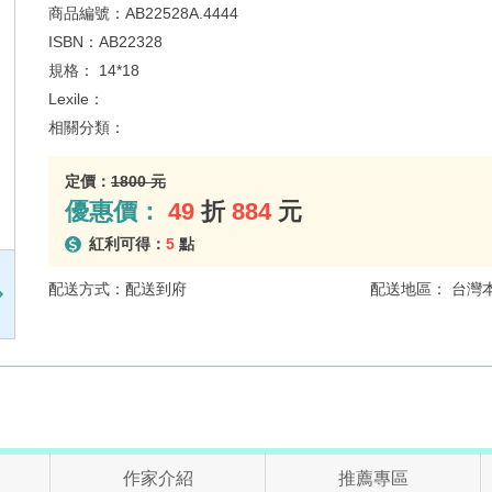
商品編號：
AB22528A.4444
ISBN：
AB22328
規格：
14*18
Lexile：
相關分類：
定價：
1800 元
優惠價：
49
折
884
元
紅利可得：
5
點
配送方式：配送到府
配送地區： 台灣
作家介紹
推薦專區