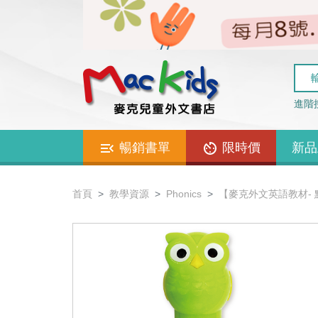
進階
暢銷書單
限時價
新品
首頁
教學資源
Phonics
【麥克外文英語教材- 點