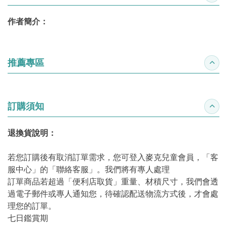
作者簡介：
推薦專區
收合
訂購須知
收合
退換貨說明：
若您訂購後有取消訂單需求，您可登入麥克兒童會員，「客
服中心」的「聯絡客服」。我們將有專人處理
訂單商品若超過「便利店取貨」重量、材積尺寸，我們會透
過電子郵件或專人通知您，待確認配送物流方式後，才會處
理您的訂單。
七日鑑賞期