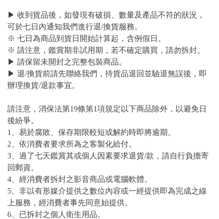
▶ 收到貨品後，如發現有破損、數量及產品不符的狀況，
可於七日內通知我們進行退/換貨服務。
※ 七日為商品到貨日開始計算起，含例假日。
※ 請注意，鑑賞期非試用期，若不確定購買，請勿拆封。
▶ 請保留未開封之完整包裝商品。
▶ 退/換貨前請先聯絡我們，待貨品退回並驗退無誤後，即
辦理換貨/退款事宜。
請注意，消保法第19條第1項規定以下商品除外，以避免日
後紛爭。
1、易於腐敗、保存期限較短或解約時即將逾期。
2、依消費者要求所為之客製化給付。
3、過了七天鑑賞其或個人因素要求退貨/款，請自行負擔寄
回郵資。
4、經消費者拆封之影音商品或電腦軟體。
5、非以有形媒介提供之數位內容或一經提供即為完成之線
上服務，經消費者事先同意始提供。
6、已拆封之個人衛生用品。