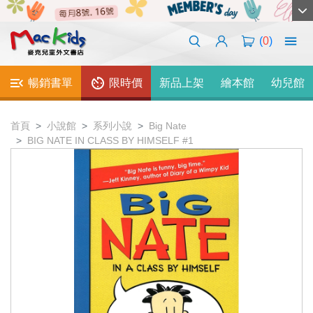
(
0
)
暢銷書單
限時價
新品上架
繪本館
幼兒館
首頁
小說館
系列小說
Big Nate
BIG NATE IN CLASS BY HIMSELF #1