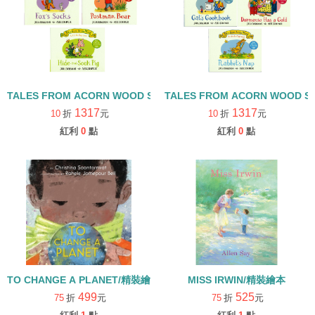
TALES FROM ACORN WOOD STORY COLLECTION 觀察探索組/
TALES FROM ACORN WOOD 
1317
1317
10
折
元
10
折
元
紅利
0
點
紅利
0
點
TO CHANGE A PLANET/精裝繪本
MISS IRWIN/精裝繪本
499
525
75
折
元
75
折
元