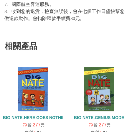
7、國際航空客運服務。
8、收到您的退貨，檢查無誤後，會在七個工作日儘快幫您
做退款動作。會扣除匯款手續費30元。
相關產品
BIG NATE:HERE GOES NOTHING
BIG NATE:GENIUS MODE
277
277
79
折
元
79
折
元