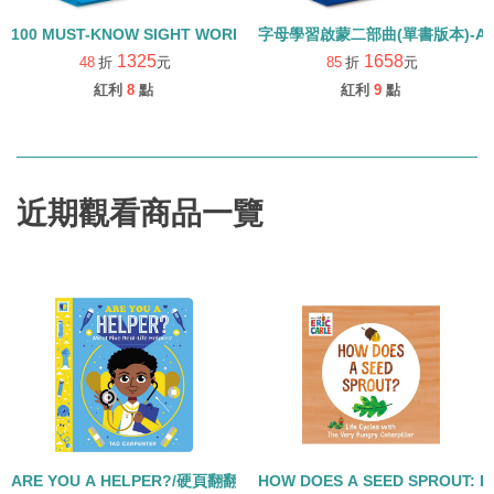
100 MUST-KNOW SIGHT WORDS/常見字強化英語力/內含25本小書+
字母學習啟蒙二部曲(單書版本)-ALPHA
1325
1658
48
折
元
85
折
元
紅利
8
點
紅利
9
點
近期觀看商品一覽
ARE YOU A HELPER?/硬頁翻翻書
HOW DOES A SEED SPROUT: L