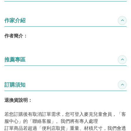
作家介紹
收合
作者簡介：
推薦專區
收合
訂購須知
收合
退換貨說明：
若您訂購後有取消訂單需求，您可登入麥克兒童會員，「客
服中心」的「聯絡客服」。我們將有專人處理
訂單商品若超過「便利店取貨」重量、材積尺寸，我們會透