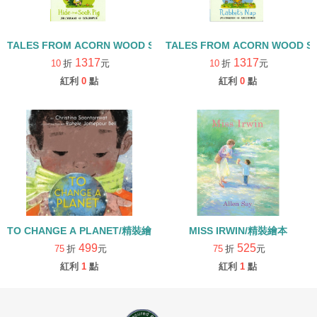
TALES FROM ACORN WOOD STORY COLLECTION 觀察探索組/
TALES FROM ACORN WOOD 
1317
1317
10
折
元
10
折
元
紅利
0
點
紅利
0
點
TO CHANGE A PLANET/精裝繪本
MISS IRWIN/精裝繪本
499
525
75
折
元
75
折
元
紅利
1
點
紅利
1
點