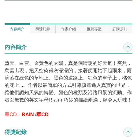
內容簡介
得獎紀錄
作家介紹
推薦專區
訂購須知
內容簡介
收合
藍天、白雲、金黃色的太陽，真是個晴朗的好天氣！突然，
烏雲出現，把天空染得灰濛濛的，接著便開始下起雨來，雨
滴落在綠色的草地上、黑色的道路上、紅色的車子上，橘色
的花上...。作者以最簡單的方式引導孩童進入真實的世界，
讓他們認知天氣的轉變、顏色的種類及沿路風景的流動。作
者以無數的英文字母R-a-i-n巧妙的描繪雨滴，頗令人玩味！
單CD：
RAIN /單CD
得獎紀錄
收合