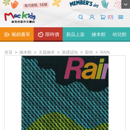
(
0
)
暢銷書單
限時價
新品上架
繪本館
幼兒館
首頁
繪本館
主題繪本
基礎認知
顏色
RAIN