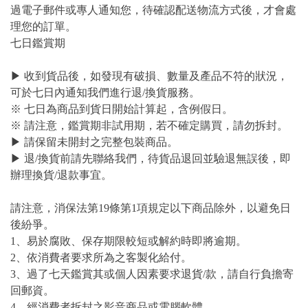
過電子郵件或專人通知您，待確認配送物流方式後，才會處
理您的訂單。
七日鑑賞期
▶ 收到貨品後，如發現有破損、數量及產品不符的狀況，
可於七日內通知我們進行退/換貨服務。
※ 七日為商品到貨日開始計算起，含例假日。
※ 請注意，鑑賞期非試用期，若不確定購買，請勿拆封。
▶ 請保留未開封之完整包裝商品。
▶ 退/換貨前請先聯絡我們，待貨品退回並驗退無誤後，即
辦理換貨/退款事宜。
請注意，消保法第19條第1項規定以下商品除外，以避免日
後紛爭。
1、易於腐敗、保存期限較短或解約時即將逾期。
2、依消費者要求所為之客製化給付。
3、過了七天鑑賞其或個人因素要求退貨/款，請自行負擔寄
回郵資。
4、經消費者拆封之影音商品或電腦軟體。