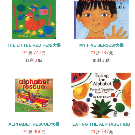
THE LITTLE RED HEN/大書
MY FIVE SENSES/大書
747
747
79
折
元
79
折
元
紅利
3
點
紅利
3
點
ALPHABET RESCUE/大書
EATING THE ALPHABET /BB
966
747
79
折
元
79
折
元