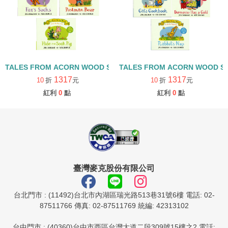
TALES FROM ACORN WOOD STORY COLLECTION 觀察探索組/
TALES FROM ACORN WOOD 
1317
1317
10
折
元
10
折
元
紅利
0
點
紅利
0
點
臺灣麥克股份有限公司
台北門市 : (11492)台北市內湖區瑞光路513巷31號6樓 電話: 02-
87511766 傳真: 02-87511769 統編: 42313102
台中門市 : (40360)台中市西區台灣大道二段309號15樓之2 電話: