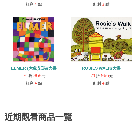
紅利
4
點
紅利
3
點
ELMER (大象艾瑪)/大書
ROSIES WALK/大書
868
966
79
折
元
79
折
元
紅利
4
點
紅利
4
點
近期觀看商品一覽