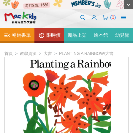
(
0
)
暢銷書單
限時價
新品上架
繪本館
幼兒館
首頁
教學資源
大書
PLANTING A RAINBOW/大書