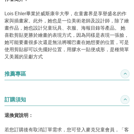
Lois Ehler畢業於威斯康辛大學，在童書界是享譽盛名的作
家與插畫家。此外，她也是一位美術老師及設計師，除了繪
畫作品，她也設計兒童玩具、衣服、海報目錄等產品。 她
喜歡剪貼更勝於繪畫的表現方式，因為同樣是表現一張臉，
她可能要畫很多次還是無法將嘴巴畫在她想要的位置，可是
使用剪貼卻可以先擺好位置，用膠水一貼便成形，是種簡單
又美麗的呈獻方式
推薦專區
收合
訂購須知
收合
退換貨說明：
若您訂購後有取消訂單需求，您可登入麥克兒童會員，「客