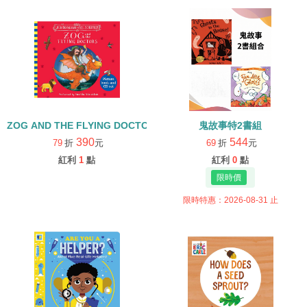
ZOG AND THE FLYING DOCTORS/英文繪本+CD
鬼故事特2書組
390
544
79
折
元
69
折
元
紅利
1
點
紅利
0
點
限時特惠：2026-08-31 止