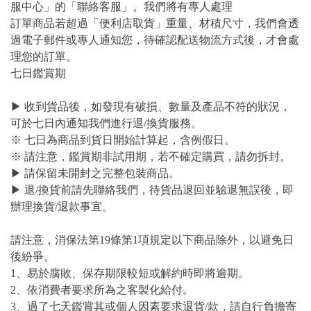
服中心」的「聯絡客服」。我們將有專人處理
訂單商品若超過「便利店取貨」重量、材積尺寸，我們會透
過電子郵件或專人通知您，待確認配送物流方式後，才會處
理您的訂單。
七日鑑賞期
▶ 收到貨品後，如發現有破損、數量及產品不符的狀況，
可於七日內通知我們進行退/換貨服務。
※ 七日為商品到貨日開始計算起，含例假日。
※ 請注意，鑑賞期非試用期，若不確定購買，請勿拆封。
▶ 請保留未開封之完整包裝商品。
▶ 退/換貨前請先聯絡我們，待貨品退回並驗退無誤後，即
辦理換貨/退款事宜。
請注意，消保法第19條第1項規定以下商品除外，以避免日
後紛爭。
1、易於腐敗、保存期限較短或解約時即將逾期。
2、依消費者要求所為之客製化給付。
3、過了七天鑑賞其或個人因素要求退貨/款，請自行負擔寄