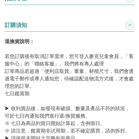
收合
訂購須知
收合
退換貨說明：
若您訂購後有取消訂單需求，您可登入麥克兒童會員，「客
服中心」的「聯絡客服」。我們將有專人處理
訂單商品若超過「便利店取貨」重量、材積尺寸，我們會透
過電子郵件或專人通知您，待確認配送物流方式後，才會處
理您的訂單。
七日鑑賞期
▶ 收到貨品後，如發現有破損、數量及產品不符的狀況，
可於七日內通知我們進行退/換貨服務。
※ 七日為商品到貨日開始計算起，含例假日。
※ 請注意，鑑賞期非試用期，若不確定購買，請勿拆封。
▶ 請保留未開封之完整包裝商品。