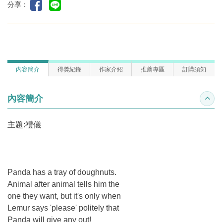
分享：
內容簡介
得獎紀錄
作家介紹
推薦專區
訂購須知
內容簡介
收合
主題:禮儀
Panda has a tray of doughnuts.
Animal after animal tells him the
one they want, but it's only when
Lemur says 'please' politely that
Panda will give any out!