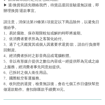
▶ 退/換貨前請先聯絡我們，待貨品退回並驗退無誤後，即
辦理換貨/退款事宜。
請注意，消保法第19條第1項規定以下商品除外，以避免日
後紛爭。
1、易於腐敗、保存期限較短或解約時即將逾期。
2、依消費者要求所為之客製化給付。
3、過了七天鑑賞其或個人因素要求退貨/款，請自行負擔寄
回郵資。
4、經消費者拆封之影音商品或電腦軟體。
5、非以有形媒介提供之數位內容或一經提供即為完成之線
上服務，經消費者事先同意始提供。
6、已拆封之個人衛生用品。
7、國際航空客運服務。
8、收到您的退貨，檢查無誤後，會在七個工作日儘快幫您
做退款動作。會扣除匯款手續費30元。