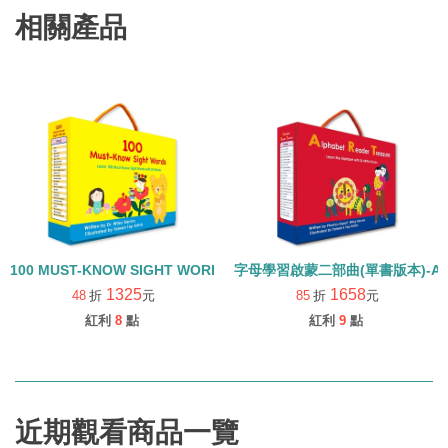
相關產品
100 MUST-KNOW SIGHT WORDS/常見字強化英語力/內含25本小書+
字母學習啟蒙二部曲(單書版本)-ALPHA
1325
1658
48
折
元
85
折
元
紅利
8
點
紅利
9
點
近期觀看商品一覽