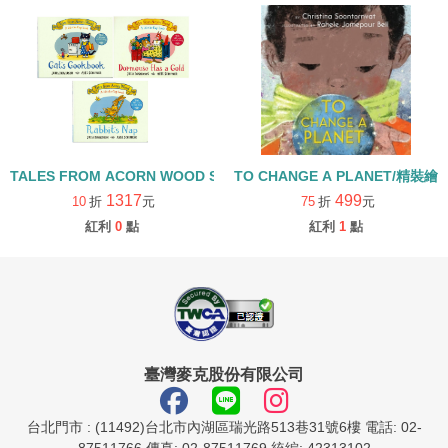
TALES FROM ACORN WOOD STORY COLLECTION 生活日常組/
TO CHANGE A PLANET/精裝繪
1317
499
10
折
元
75
折
元
紅利
0
點
紅利
1
點
臺灣麥克股份有限公司
台北門市 : (11492)台北市內湖區瑞光路513巷31號6樓 電話: 02-