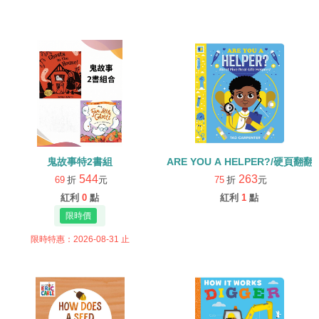
鬼故事特2書組
ARE YOU A HELPER?/硬頁翻翻
544
263
69
折
元
75
折
元
紅利
0
點
紅利
1
點
限時特惠：2026-08-31 止