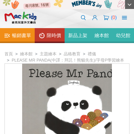
(
0
)
暢銷書單
限時價
新品上架
繪本館
幼兒館
首頁
繪本館
主題繪本
品格教育
禮儀
PLEASE MR PANDA(中譯：拜託！熊貓先生)/字母P學習繪本