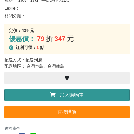
規格：
26.5× 27cm/平裝/彩色/32頁
Lexile：
相關分類：
定價：
439 元
優惠價：
79
折
347
元
紅利可得：
1
點
配送方式：配送到府
配送地區： 台灣本島、台灣離島
加入購物車
直接購買
參考庫存：