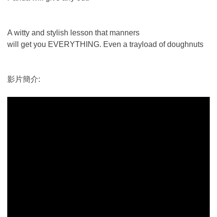
A witty and stylish lesson that manners
will get you EVERYTHING. Even a trayload of doughnuts
影片簡介: