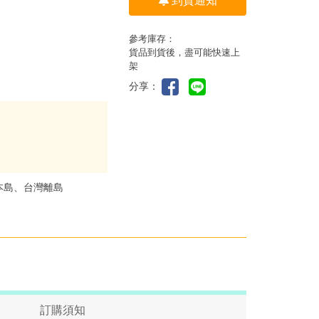
到貨通知
參考庫存：
貨品到貨後，盡可能快速上
架
分享：
本島、台灣離島
訂購須知