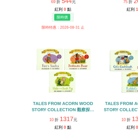
544
2
69
折
元
75
折
紅利
0
點
紅利
1
限時特惠：2026-08-31 止
TALES FROM ACORN WOOD
TALES FROM 
STORY COLLECTION 觀察探索
STORY COLLE
組/硬頁翻翻書+QR CODE
組/硬頁翻翻書+
1317
1
10
折
元
10
折
紅利
0
點
紅利
0