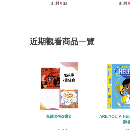
紅利
0
點
紅利
0
近期觀看商品一覽
鬼故事特2書組
ARE YOU A H
翻