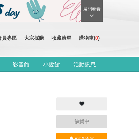
展開看看
會員專區
大宗採購
收藏清單
購物車(
0
)
影音館
小說館
活動訊息
缺貨中