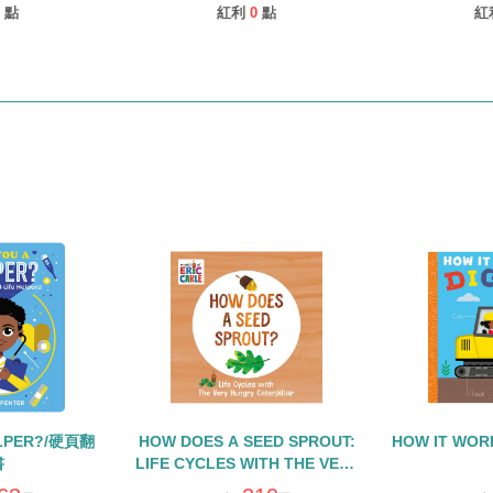
點
紅利
0
點
紅
ELPER?/硬頁翻
HOW DOES A SEED SPROUT:
HOW IT WOR
書
LIFE CYCLES WITH THE VERY
HUNGRY CATERPILLAR/硬頁