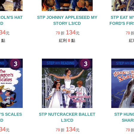
COLN'S HAT
STP JOHNNY APPLESEED MY
STP EAT M
CD
STORY L3/CD
FORD'S FIR
34
134
元
79
折
元
79
點
紅利
0
點
紅
'S SCALES
STP NUTCRACKER BALLET
STP HUN
CD
L3/CD
SHAR
34
134
元
79
折
元
79