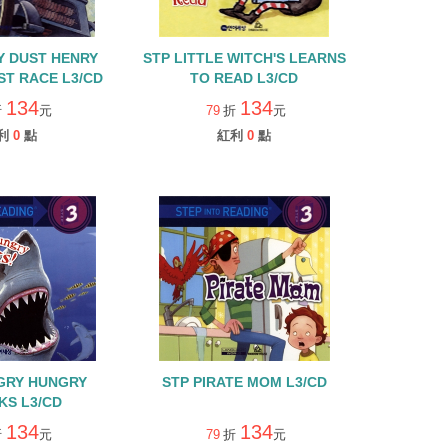
Y DUST HENRY
STP LITTLE WITCH'S LEARNS
ST RACE L3/CD
TO READ L3/CD
134
134
折
元
79
折
元
利
0
點
紅利
0
點
GRY HUNGRY
STP PIRATE MOM L3/CD
KS L3/CD
134
134
折
元
79
折
元