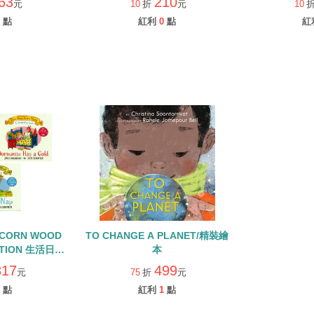
63
210
元
10
折
元
10
書
點
紅利
0
點
紅
ACORN WOOD
TO CHANGE A PLANET/精裝繪
CTION 生活日常
本
QR CODE
317
499
元
75
折
元
點
紅利
1
點