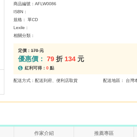
商品編號：
AFLW0086
ISBN：
規格：
單CD
Lexile：
相關分類：
定價：
170 元
優惠價：
79
折
134
元
紅利可得：
0
點
配送方式：配送到府、便利店取貨
配送地區： 台灣
作家介紹
推薦專區