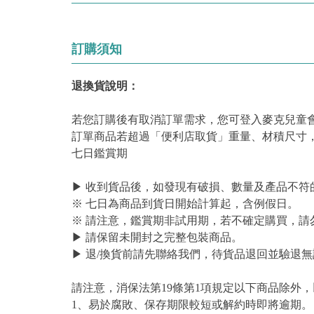
訂購須知
退換貨說明：
若您訂購後有取消訂單需求，您可登入麥克兒童
訂單商品若超過「便利店取貨」重量、材積尺寸
七日鑑賞期
▶ 收到貨品後，如發現有破損、數量及產品不符
※ 七日為商品到貨日開始計算起，含例假日。
※ 請注意，鑑賞期非試用期，若不確定購買，請
▶ 請保留未開封之完整包裝商品。
▶ 退/換貨前請先聯絡我們，待貨品退回並驗退無
請注意，消保法第19條第1項規定以下商品除外
1、易於腐敗、保存期限較短或解約時即將逾期。