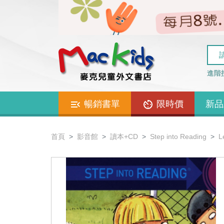
進階
暢銷書單
限時價
新品
首頁
影音館
讀本+CD
Step into Reading
L