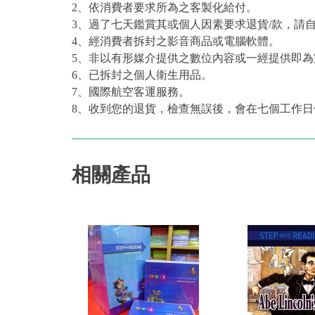
2、依消費者要求所為之客製化給付。
3、過了七天鑑賞其或個人因素要求退貨/款，請
4、經消費者拆封之影音商品或電腦軟體。
5、非以有形媒介提供之數位內容或一經提供即
6、已拆封之個人衛生用品。
7、國際航空客運服務。
8、收到您的退貨，檢查無誤後，會在七個工作日
相關產品