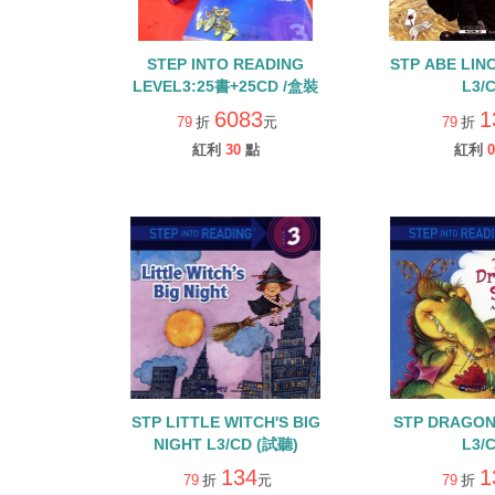
STEP INTO READING
STP ABE LIN
LEVEL3:25書+25CD /盒裝
L3/
6083
1
79
折
元
79
折
紅利
30
點
紅利
0
STP LITTLE WITCH'S BIG
STP DRAGON
NIGHT L3/CD (試聽)
L3/
134
1
79
折
元
79
折