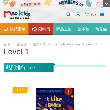
(
0
)
暢銷書單
限時價
新品上架
繪本館
幼兒館
首頁
影音館
讀本+CD
Step into Reading
Level 1
Level 1
熱門排行
TOP
TOP 1
T