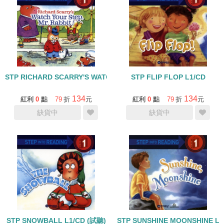
STP RICHARD SCARRY'S WATCH YOUR STEP MR. RABBIT L1/CD
STP FLIP FLOP L1/CD
134
134
紅利
0
點
79
折
元
紅利
0
點
79
折
元
缺貨中
缺貨中
STP SNOWBALL L1/CD (試聽)
STP SUNSHINE MOONSHINE L1