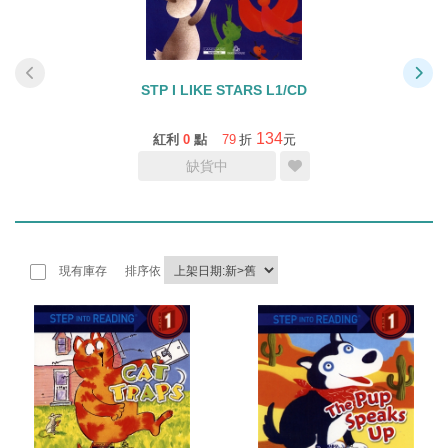
STP I LIKE STARS L1/CD
134
紅利
0
點
79
折
元
缺貨中
現有庫存
排序依