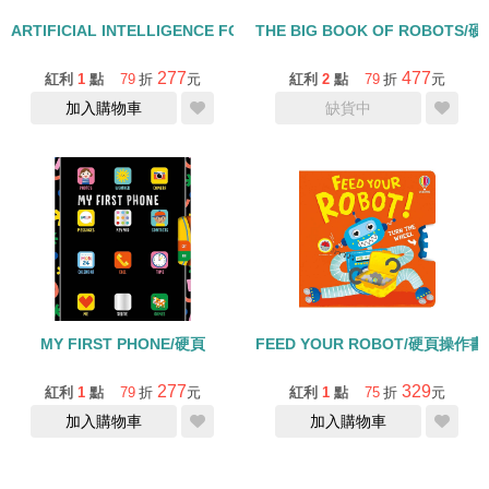
ARTIFICIAL INTELLIGENCE FOR BABIES/硬頁書
THE BIG BOOK OF ROBOTS
277
477
紅利
1
點
79
折
元
紅利
2
點
79
折
元
加入購物車
缺貨中
MY FIRST PHONE/硬頁
FEED YOUR ROBOT/硬頁操作書
277
329
紅利
1
點
79
折
元
紅利
1
點
75
折
元
加入購物車
加入購物車