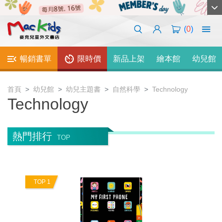
(
0
)
暢銷書單
限時價
新品上架
繪本館
幼兒館
首頁
幼兒館
幼兒主題書
自然科學
Technology
Technology
熱門排行
TOP
TOP 1