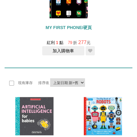
MY FIRST PHONE/硬頁
277
紅利
1
點
79
折
元
加入購物車
現有庫存
排序依