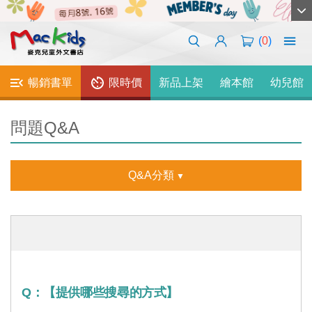
(
0
)
暢銷書單
限時價
新品上架
繪本館
幼兒館
問題Q&A
Q&A分類
Q：
【提供哪些搜尋的方式】