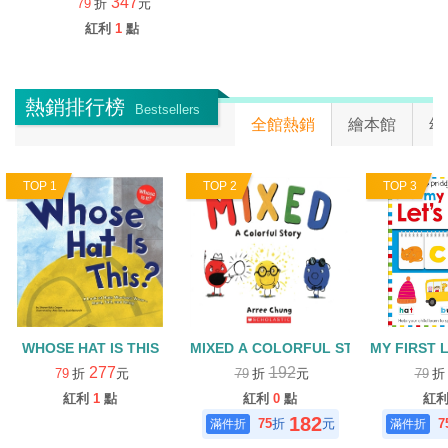
紅利
1
點
熱銷排行榜
Bestsellers
全館熱銷
繪本館
幼
TOP 1
TOP 2
TOP 3
WHOSE HAT IS THIS
MIXED A COLORFUL STORY
MY FIRST
277
192
79
折
元
79
折
元
79
紅利
1
點
紅利
0
點
紅
182
75
折
元
7