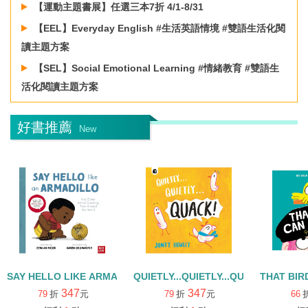
【運動主題書展】任選三本7折 4/1-8/31
【EEL】Everyday English #生活英語情境 #雙語生活化閱
讀主題方案
【SEL】Social Emotional Learning #情緒教育 #雙語生
活化閱讀主題方案
【樂齡活學】麥奶奶的樂齡書單/ 滿999再享95折
好書推薦
New
SAY HELLO LIKE ARMADILLO+QR CODE
QUIETLY...QUIETLY...QUACK
THAT BI
347
347
79
折
元
79
折
元
66