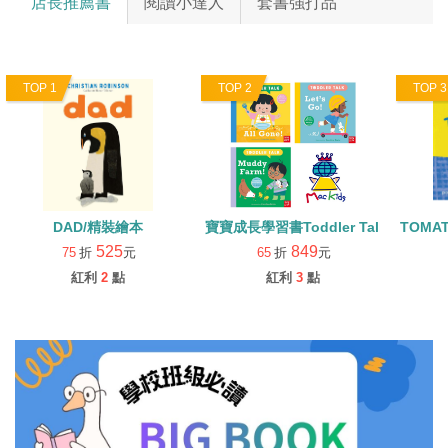
TOP 1
TOP 2
TOP 3
DAD/精裝繪本
寶寶成長學習書Toddler Talk 系列3書(含Q
TOMA
525
849
75
折
元
65
折
元
紅利
2
點
紅利
3
點