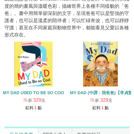
度的簡約畫風與溫暖色彩，描繪世界上各種不同樣貌的「爸
爸」。書中用簡單卻深刻的文字，呈現爸爸可以是堅強的守
護者，也可以是溫柔的陪伴者；可以忙碌奔波，也可以靜靜
守護；甚至在不同家庭與動物世界中，都能看見父愛以各種
形式存在。
MY DAD USED TO BE SO COOL
MY DAD (中譯：我爸爸)【李貞
329
329
75
折
元
75
折
元
紅利
1
點
紅利
1
點
店長推薦書
閱讀小達人
套書強打品