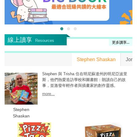
線上讀享
Resources
更多讀享...
Stephen Shaskan
Jory
Stephen 與 Trisha 住在明尼蘇達州的明尼亞波里
斯，他們熱愛造訪學校和圖書館：朗讀自己的故
事，並激發年輕作者與插畫家的創作靈感。
more...
Stephen
Shaskan