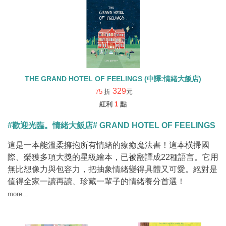
THE GRAND HOTEL OF FEELINGS (中譯:情緒大飯店)
329
75
折
元
紅利
1
點
#歡迎光臨。情緒大飯店# GRAND HOTEL OF FEELINGS
這是一本能溫柔擁抱所有情緒的療癒魔法書！這本橫掃國
際、榮獲多項大獎的星級繪本，已被翻譯成22種語言。它用
無比想像力與包容力，把抽象情緒變得具體又可愛。絕對是
值得全家一讀再讀、珍藏一輩子的情緒養分首選！
more...