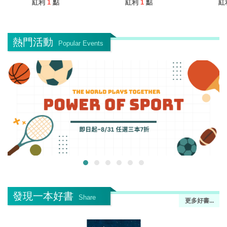
紅利
1
點
紅利
1
點
紅
熱門活動
Popular Events
發現一本好書
Share
更多好書...