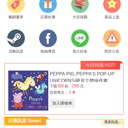
暢銷書單
註冊好康
大宗採購
新品上架
活動訊息
粉絲專頁
加入好友
防詐公告
今日特惠 HOT!
PEPPA PIG: PEPPA'S POP-UP
UNICORNS/硬頁立體操作書
68
299
下殺
折,
元
目前售出：
6
本
加入購物車
好康訊息 News!
更多訊息...