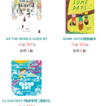
AS THE WORLD GOES BY
SOME DAYS/精裝繪本
347
553
79
折
元
79
折
元
紅利
1
點
紅利
2
點
CLOUD BOY /情緒管理 (過動兒)
347
79
折
元