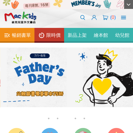
(
0
)
暢銷書單
限時價
新品上架
繪本館
幼兒館