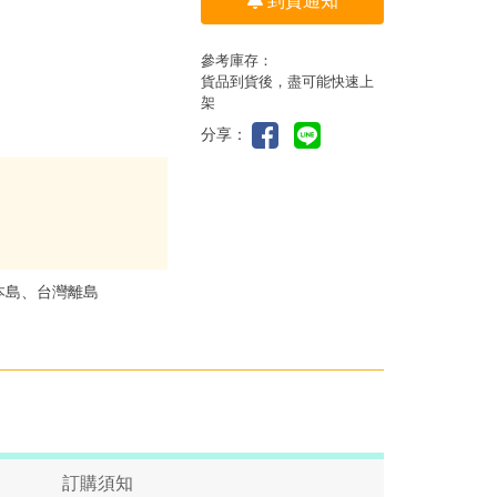
到貨通知
參考庫存：
貨品到貨後，盡可能快速上
架
分享：
本島、台灣離島
訂購須知