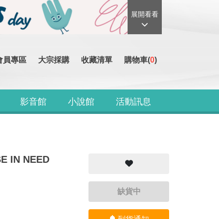
展開看看
會員專區
大宗採購
收藏清單
購物車(
0
)
影音館
小說館
活動訊息
E IN NEED
缺貨中