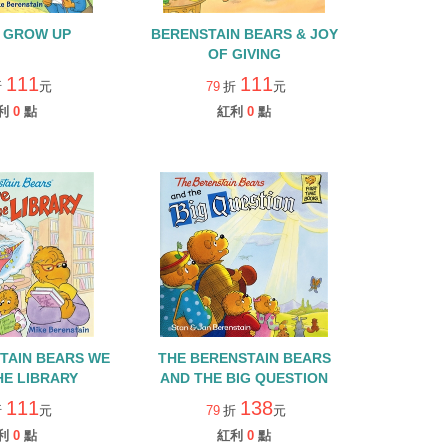
I GROW UP
BERENSTAIN BEARS & JOY
OF GIVING
111
111
折
元
79
折
元
利
0
點
紅利
0
點
AIN BEARS WE
THE BERENSTAIN BEARS
HE LIBRARY
AND THE BIG QUESTION
111
138
折
元
79
折
元
利
0
點
紅利
0
點