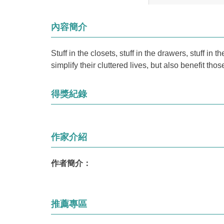
內容簡介
Stuff in the closets, stuff in the drawers, stuff 
simplify their cluttered lives, but also benefit tho
得獎紀錄
作家介紹
作者簡介：
推薦專區