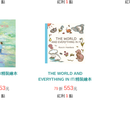
點
紅利
1
點
紅
IN/精裝繪本
THE WORLD AND
EVERYTHING IN IT/精裝繪本
53
553
元
79
折
元
點
紅利
1
點