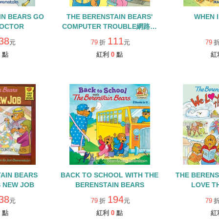
IN BEARS GO
THE BERENSTAIN BEARS'
WHEN 
DOCTOR
COMPUTER TROUBLE網路安
全英文繪本
38
111
元
79
折
元
79
點
紅利
0
點
紅
AIN BEARS
BACK TO SCHOOL WITH THE
THE BERENST
A'S NEW JOB
BERENSTAIN BEARS
LOVE T
38
194
元
79
折
元
79
點
紅利
0
點
紅