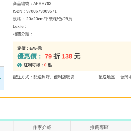
商品編號：
AFRH763
ISBN：
9780679889571
規格：
20×20cm/平裝/彩色/29頁
Lexile：
相關分類：
定價：
175 元
優惠價：
79
折
138
元
紅利可得：
0
點
配送方式：配送到府、便利店取貨
配送地區： 台灣
作家介紹
推薦專區