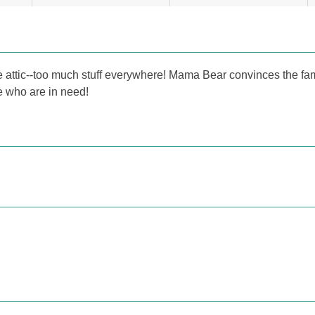
in the attic--too much stuff everywhere! Mama Bear convinces the f
se who are in need!