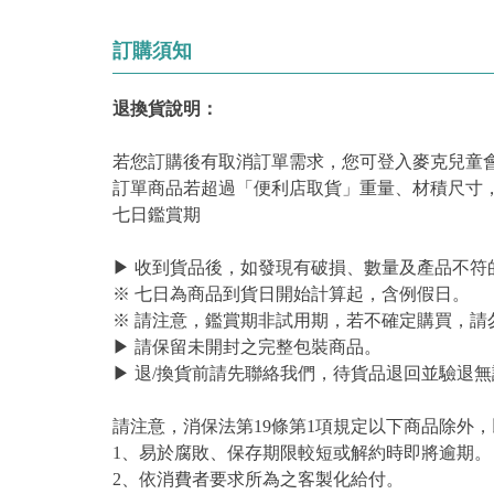
訂購須知
退換貨說明：
若您訂購後有取消訂單需求，您可登入麥克兒童
訂單商品若超過「便利店取貨」重量、材積尺寸
七日鑑賞期
▶ 收到貨品後，如發現有破損、數量及產品不符
※ 七日為商品到貨日開始計算起，含例假日。
※ 請注意，鑑賞期非試用期，若不確定購買，請
▶ 請保留未開封之完整包裝商品。
▶ 退/換貨前請先聯絡我們，待貨品退回並驗退無
請注意，消保法第19條第1項規定以下商品除外
1、易於腐敗、保存期限較短或解約時即將逾期。
2、依消費者要求所為之客製化給付。