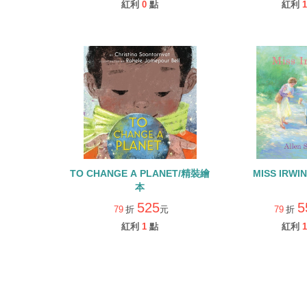
紅利
0
點
紅利
1
TO CHANGE A PLANET/精裝繪
MISS IRW
本
525
5
79
折
元
79
折
紅利
1
點
紅利
1