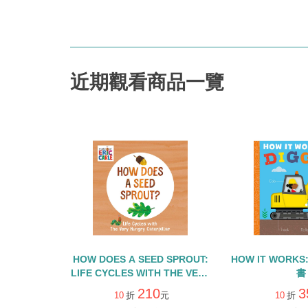
近期觀看商品一覽
HOW DOES A SEED SPROUT:
HOW IT WORKS
LIFE CYCLES WITH THE VERY
書
HUNGRY CATERPILLAR/硬頁
210
3
10
折
元
10
折
書