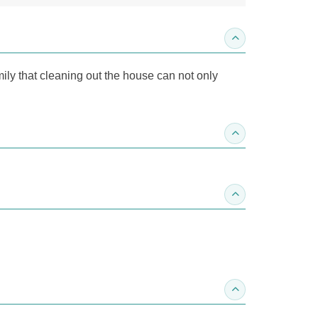
收合內容簡介
amily that cleaning out the house can not only
收合得獎紀錄
收合作家介紹
收合推薦專區