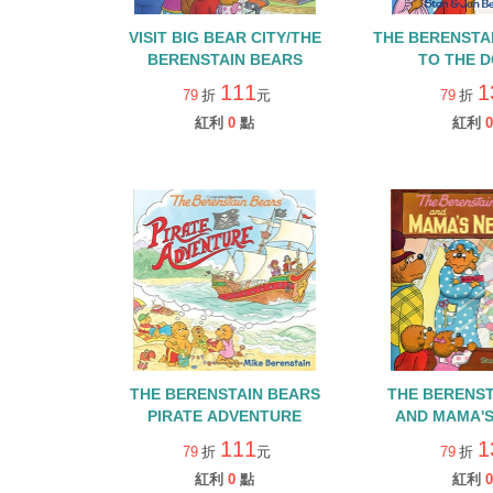
VISIT BIG BEAR CITY/THE
THE BERENSTA
BERENSTAIN BEARS
TO THE 
111
1
79
折
元
79
折
紅利
0
點
紅利
0
THE BERENSTAIN BEARS
THE BERENST
PIRATE ADVENTURE
AND MAM
111
1
79
折
元
79
折
紅利
0
點
紅利
0