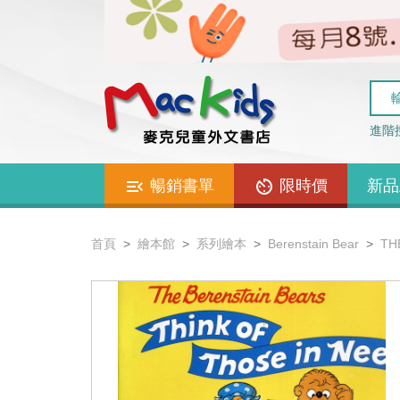
進階
暢銷書單
限時價
新品
首頁
繪本館
系列繪本
Berenstain Bear
TH