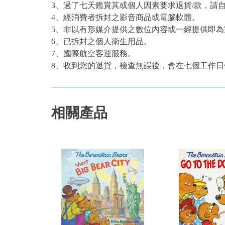
3、過了七天鑑賞其或個人因素要求退貨/款，請
4、經消費者拆封之影音商品或電腦軟體。
5、非以有形媒介提供之數位內容或一經提供即
6、已拆封之個人衛生用品。
7、國際航空客運服務。
8、收到您的退貨，檢查無誤後，會在七個工作日
相關產品