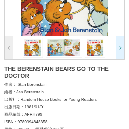
THE BERENSTAIN BEARS GO TO THE
DOCTOR
作者：
Stan Berenstain
繪者：
Jan Berenstain
出版社：
Random House Books for Young Readers
出版日期：
1981/01/01
商品編號：
AFRH799
ISBN：
9780394848358