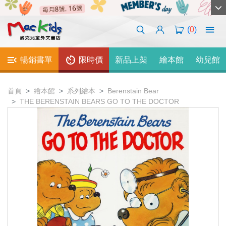
(
0
)
暢銷書單
限時價
新品上架
繪本館
幼兒館
首頁
繪本館
系列繪本
Berenstain Bear
THE BERENSTAIN BEARS GO TO THE DOCTOR