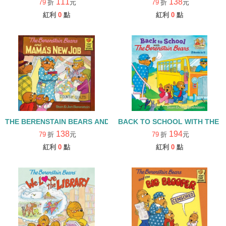
111
138
79
折
元
79
折
元
紅利
0
點
紅利
0
點
THE BERENSTAIN BEARS AND MAMA'S NEW JOB
BACK TO SCHOOL WITH THE 
138
194
79
折
元
79
折
元
紅利
0
點
紅利
0
點