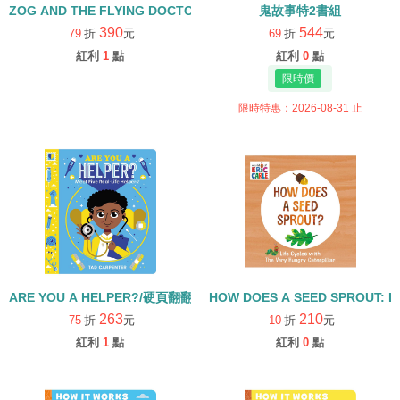
ZOG AND THE FLYING DOCTORS/英文繪本+CD
鬼故事特2書組
390
544
79
折
元
69
折
元
紅利
1
點
紅利
0
點
限時特惠：2026-08-31 止
ARE YOU A HELPER?/硬頁翻翻書
HOW DOES A SEED SPROUT: L
263
210
75
折
元
10
折
元
紅利
1
點
紅利
0
點