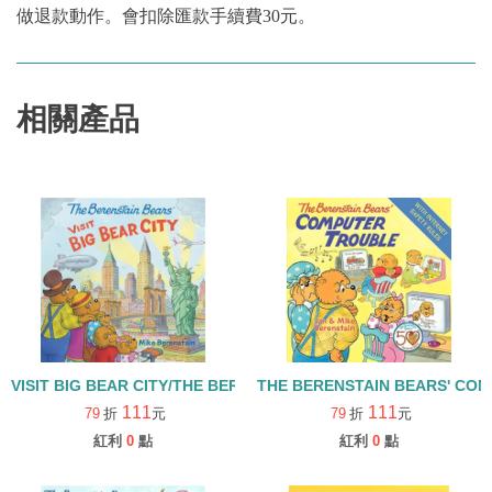
做退款動作。會扣除匯款手續費30元。
相關產品
VISIT BIG BEAR CITY/THE BERENSTAIN BEARS
THE BERENSTAIN BEARS' 
111
111
79
折
元
79
折
元
紅利
0
點
紅利
0
點