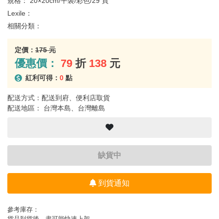
規格：
20×20cm/平裝/彩色/29 頁
Lexile：
相關分類：
定價：
175 元
優惠價：
79
折
138
元
紅利可得：
0
點
配送方式：配送到府、便利店取貨
配送地區： 台灣本島、台灣離島
缺貨中
到貨通知
參考庫存：
貨品到貨後，盡可能快速上架