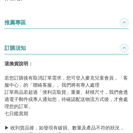
推薦專區
收合
訂購須知
收合
退換貨說明：
若您訂購後有取消訂單需求，您可登入麥克兒童會員，「客
服中心」的「聯絡客服」。我們將有專人處理
訂單商品若超過「便利店取貨」重量、材積尺寸，我們會透
過電子郵件或專人通知您，待確認配送物流方式後，才會處
理您的訂單。
七日鑑賞期
▶ 收到貨品後，如發現有破損、數量及產品不符的狀況，