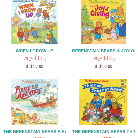
WHEN I GROW UP
BERENSTAIN BEARS & JOY OF
111
111
79
折
元
79
折
元
紅利
0
點
紅利
0
點
THE BERENSTAIN BEARS PIRATE ADVENTURE
THE BERENSTAIN BEARS THIN