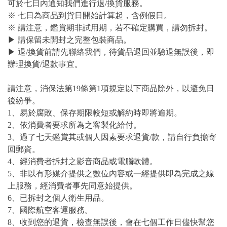
可於七日內通知我們進行退/換貨服務。
※ 七日為商品到貨日開始計算起，含例假日。
※ 請注意，鑑賞期非試用期，若不確定購買，請勿拆封。
▶ 請保留未開封之完整包裝商品。
▶ 退/換貨前請先聯絡我們，待貨品退回並驗退無誤後，即
辦理換貨/退款事宜。
請注意，消保法第19條第1項規定以下商品除外，以避免日
後紛爭。
1、易於腐敗、保存期限較短或解約時即將逾期。
2、依消費者要求所為之客製化給付。
3、過了七天鑑賞其或個人因素要求退貨/款，請自行負擔寄
回郵資。
4、經消費者拆封之影音商品或電腦軟體。
5、非以有形媒介提供之數位內容或一經提供即為完成之線
上服務，經消費者事先同意始提供。
6、已拆封之個人衛生用品。
7、國際航空客運服務。
8、收到您的退貨，檢查無誤後，會在七個工作日儘快幫您