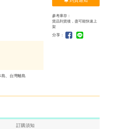
到貨通知
參考庫存：
貨品到貨後，盡可能快速上
架
分享：
本島、台灣離島
訂購須知