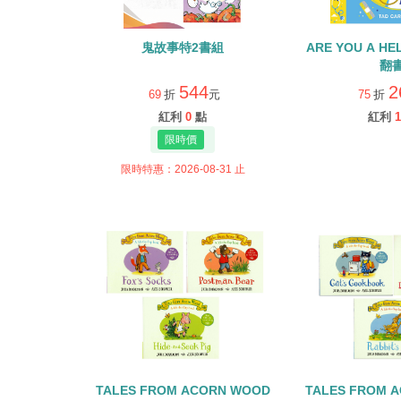
鬼故事特2書組
ARE YOU A H
翻
544
2
69
折
元
75
折
紅利
0
點
紅利
1
限時特惠：2026-08-31 止
TALES FROM ACORN WOOD
TALES FROM 