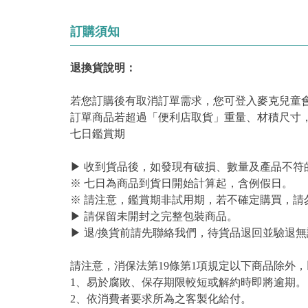
訂購須知
退換貨說明：
若您訂購後有取消訂單需求，您可登入麥克兒童
訂單商品若超過「便利店取貨」重量、材積尺寸
七日鑑賞期
▶ 收到貨品後，如發現有破損、數量及產品不符
※ 七日為商品到貨日開始計算起，含例假日。
※ 請注意，鑑賞期非試用期，若不確定購買，請
▶ 請保留未開封之完整包裝商品。
▶ 退/換貨前請先聯絡我們，待貨品退回並驗退無
請注意，消保法第19條第1項規定以下商品除外
1、易於腐敗、保存期限較短或解約時即將逾期。
2、依消費者要求所為之客製化給付。