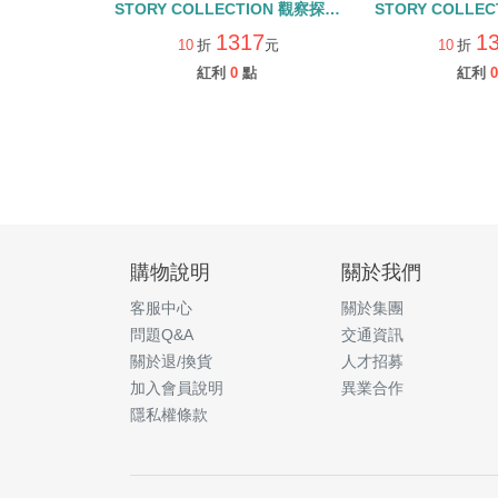
STORY COLLECTION 觀察探索
STORY COLLE
組/硬頁翻翻書+QR CODE
組/硬頁翻翻書+
1317
1
10
折
元
10
折
紅利
0
點
紅利
0
購物說明
關於我們
客服中心
關於集團
問題Q&A
交通資訊
關於退/換貨
人才招募
加入會員說明
異業合作
隱私權條款