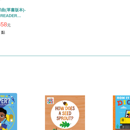
曲(單書版本)-
 READER
/內含26本小書
658
元
ode
點