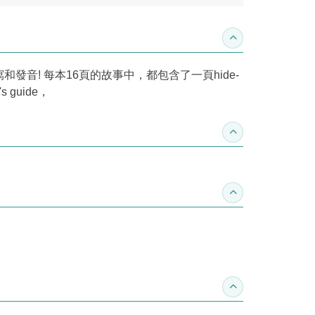
收合內容簡介
! 每本16頁的故事中，都包含了一頁hide-
 guide，
收合得獎紀錄
收合作家介紹
收合推薦專區