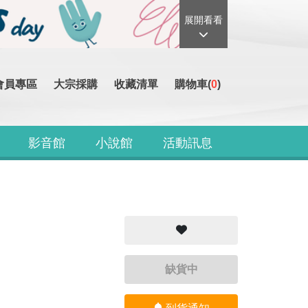
展開看看
會員專區
大宗採購
收藏清單
購物車(
0
)
影音館
小說館
活動訊息
缺貨中