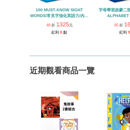
100 MUST-KNOW SIGHT
字母學習啟蒙二部
WORDS/常見字強化英語力/內含
ALPHABET
25本小書+Qrcode+字卡
TREASURE 
1325
1
48
折
元
85
折
+Qrc
紅利
8
點
紅利
9
近期觀看商品一覽