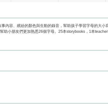
內容、繽紛的顏色與生動的錄音，幫助孩子學習字母的大小寫和發音
小朋友們更加熟悉26個字母。25本storybooks，1本teacher's