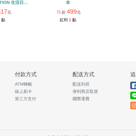
CTION 生活日常
本
QR CODE
317
499
元
75
折
元
點
紅利
1
點
付款方式
配送方式
追
ATM轉帳
配送到府
線上刷卡
便利商店取貨
第三方支付
國際運費