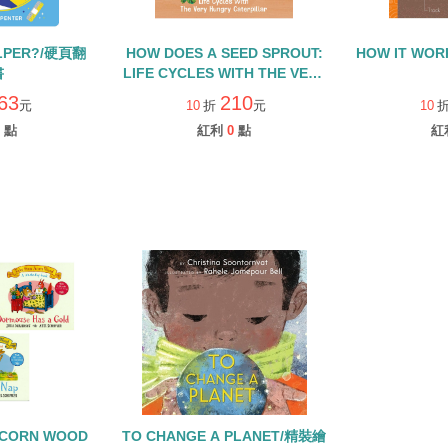
ELPER?/硬頁翻
HOW DOES A SEED SPROUT:
HOW IT WOR
書
LIFE CYCLES WITH THE VERY
HUNGRY CATERPILLAR/硬頁
63
210
元
10
折
元
10
書
點
紅利
0
點
紅
ACORN WOOD
TO CHANGE A PLANET/精裝繪