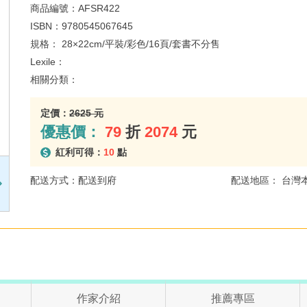
商品編號：
AFSR422
ISBN：
9780545067645
規格：
28×22cm/平裝/彩色/16頁/套書不分售
Lexile：
相關分類：
定價：
2625 元
優惠價：
79
折
2074
元
紅利可得：
10
點
配送方式：配送到府
配送地區： 台灣
作家介紹
推薦專區