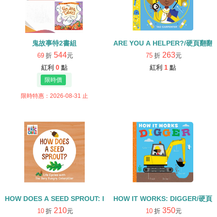
鬼故事特2書組
ARE YOU A HELPER?/硬頁翻翻
544
263
69
折
元
75
折
元
紅利
0
點
紅利
1
點
限時特惠：2026-08-31 止
HOW DOES A SEED SPROUT: LIFE CYCLES WITH THE VERY H
HOW IT WORKS: DIGGER/硬頁
210
350
10
折
元
10
折
元