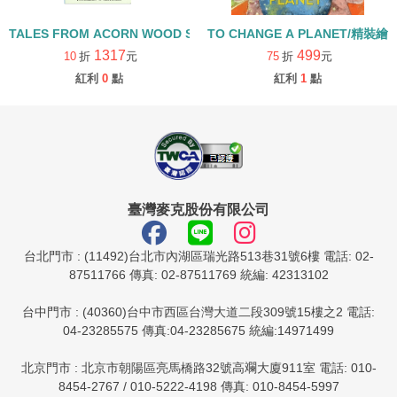
TALES FROM ACORN WOOD STORY COLLECTION 生活日常組/
TO CHANGE A PLANET/精裝繪
1317
499
10
折
元
75
折
元
紅利
0
點
紅利
1
點
臺灣麥克股份有限公司
台北門市 : (11492)台北市內湖區瑞光路513巷31號6樓 電話: 02-
87511766 傳真: 02-87511769 統編: 42313102
台中門市 : (40360)台中市西區台灣大道二段309號15樓之2 電話:
04-23285575 傳真:04-23285675 統編:14971499
北京門市 : 北京市朝陽區亮馬橋路32號高斕大廈911室 電話: 010-
8454-2767 / 010-5222-4198 傳真: 010-8454-5997