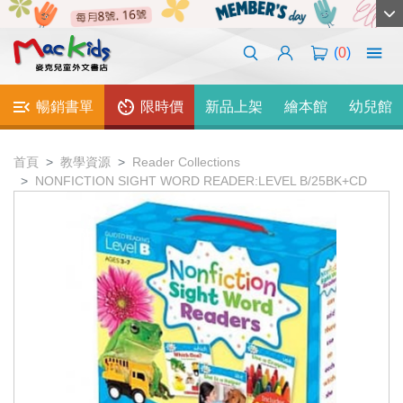
(
0
)
暢銷書單
限時價
新品上架
繪本館
幼兒館
首頁
教學資源
Reader Collections
NONFICTION SIGHT WORD READER:LEVEL B/25BK+CD