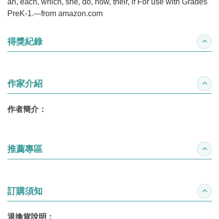
an, each, which, she, do, how, their, if For use with Grades
PreK-1.---from amazon.com
得獎紀錄
收合
作家介紹
收合
作者簡介：
推薦專區
收合
訂購須知
收合
退換貨說明：