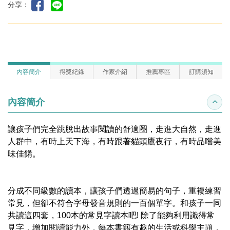
分享：
內容簡介
得獎紀錄
作家介紹
推薦專區
訂購須知
內容簡介
收合
讓孩子們完全跳脫出故事閱讀的舒適圈，走進大自然，走進
人群中，有時上天下海，有時跟著貓頭鷹夜行，有時品嚐美
味佳餚。
分成不同級數的讀本，讓孩子們透過簡易的句子，重複練習
常見，但卻不符合字母發音規則的一百個單字。和孩子一同
共讀這四套，100本的常見字讀本吧! 除了能夠利用識得常
見字，增加閱讀能力外，每本書籍有趣的生活或科學主題，