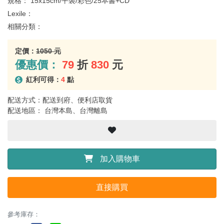
規格：
15x15cm/平裝/彩色/25本書+CD
Lexile：
相關分類：
定價：
1050 元
優惠價：
79
折
830
元
紅利可得：
4
點
配送方式：配送到府、便利店取貨
配送地區： 台灣本島、台灣離島
加入購物車
直接購買
參考庫存：