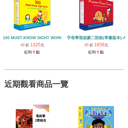
100 MUST-KNOW SIGHT WORDS/常見字強化英語力/內含25本小書+
字母學習啟蒙二部曲(單書版本)-ALPHA
1325
1658
48
折
元
85
折
元
紅利
8
點
紅利
9
點
近期觀看商品一覽