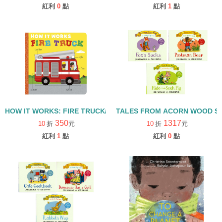
紅利
0
點
紅利
1
點
HOW IT WORKS: FIRE TRUCK/硬頁書
TALES FROM ACORN WOOD 
350
1317
10
折
元
10
折
元
紅利
1
點
紅利
0
點