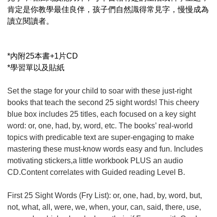
肯定是你教學最佳良伴，孩子們自然識得常見字，慢慢成為
讀立閱讀者。
*內附25本書+1片CD
*學習單以及貼紙
Set the stage for your child to soar with these just-right
books that teach the second 25 sight words! This cheery
blue box includes 25 titles, each focused on a key sight
word: or, one, had, by, word, etc. The books’ real-world
topics with predicable text are super-engaging to make
mastering these must-know words easy and fun.
Includes
motivating stickers,a little workbook PLUS an audio
CD.Content correlates with Guided reading Level B.
First 25 Sight Words (Fry List): or, one, had, by, word, but,
not, what, all, were, we, when, your, can, said, there, use,