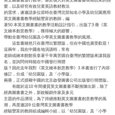
英文圖畫書進行教學。基於個人對英文圖畫書長期以來的熱
愛，以及研究有效兒童英語教材教法
的需求，遂邀請多位當時在臺灣北部知名小學及幼兒園應用
英文圖畫書教學經驗豐富的教師，編
著50 本英文圖畫書的教學活動設計指引，出版了3 冊《英
文繪本創意教學》，獲得極大的廻響，
帶動全臺灣幼兒園及小學英文圖畫書教學的風潮。
這套書雖然只在臺灣出繁體版，但在中國也廣受歡迎！
這兩年，我在中國各地演講時，常有
老師或繪本館館長拿著千辛萬苦購自臺灣的繁體版來讓我簽
名，並詢問何時能在中國發行簡體
版？因此去年我對《英文繪本創意教學》3 本書進行了內容
修訂，分成「幼兒園版」及「小學版」
兩冊，正式授權中國的北京啟發圖書公司出版發行簡體版。
有鑑於這10 年間優質英文圖畫書不斷推陳出新，除了
經典圖畫書之外，新銳暢銷作家及多元
主題的作品湧現，為了持續推動英文圖畫書創意教學的風
潮，再度邀請9 位臺灣英文圖畫書教學
經驗豐富的教師組成編輯小組，以「幼兒園版」及「小學