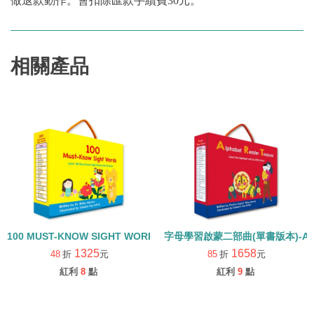
做退款動作。會扣除匯款手續費30元。
相關產品
100 MUST-KNOW SIGHT WORDS/常見字強化英語力/內含25本小書+
字母學習啟蒙二部曲(單書版本)-ALPHA
1325
1658
48
折
元
85
折
元
紅利
8
點
紅利
9
點