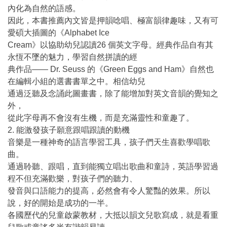
內化為自然的語感。
因此，本書推薦內文皆是押韻唸唱、極富韻律趣味，又有可
愛碩大插圖的《Alphabet Ice
Cream》以協助幼兒認讀26 個英文字母。經典作品自有其
永恆不墜的魅力，學習自然拼讀的經
典作品―― Dr. Seuss 的《Green Eggs and Ham》自然也
在編輯小組的選書書單之中。相信幼兒
通過泛聽及念誦此圖畫書，除了能增加對英文音韻的覺知之
外，
從此字母再不會沒有生機，而是充滿靈性和童趣了。
2. 能激發孩子願意跟唱跟讀的動機
音樂是一種神奇的語言學習工具，孩子們天生喜歡學唱歌
曲。
通過聆聽、跟唱，直到能獨立唱出歌曲和童詩，英語學習過
程不但充滿歡樂，對孩子們的聽力、
發音與口語能力的提高，必然會有令人驚豔的效果。所以
說，好的開始是成功的一半。
各國歷代的兒童啟蒙教材，大抵以韻文兒歌寫成，就是看重