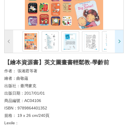
【繪本資源書】英文圖畫書輕鬆教-學齡前
作者：
張湘君等著
繪者：
曲敬蘊
出版社：
臺灣麥克
出版日期：
2017/01/01
商品編號：
AC04106
ISBN：
9789864401352
規格：
19 x 26 cm/240頁
Lexile：