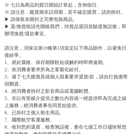
※ 七日為商品到貨日開始計算起，含例假日。
※ 請注意，鑑賞期非試用期，若不確定購買，請勿拆封。
▶ 請保留未開封之完整包裝商品。
▶ 退/換貨前請先聯絡我們，待貨品退回並驗退無誤後，即
辦理換貨/退款事宜。
請注意，消保法第19條第1項規定以下商品除外，以避免日
後紛爭。
1、易於腐敗、保存期限較短或解約時即將逾期。
2、依消費者要求所為之客製化給付。
3、過了七天鑑賞其或個人因素要求退貨/款，請自行負擔寄
回郵資。
4、經消費者拆封之影音商品或電腦軟體。
5、非以有形媒介提供之數位內容或一經提供即為完成之線
上服務，經消費者事先同意始提供。
6、已拆封之個人衛生用品。
7、國際航空客運服務。
8、收到您的退貨，檢查無誤後，會在七個工作日儘快幫您