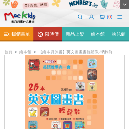
(
0
)
暢銷書單
限時價
新品上架
繪本館
幼兒館
首頁
繪本館
【繪本資源書】英文圖畫書輕鬆教-學齡前