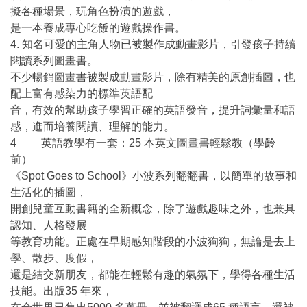
擬各種場景，玩角色扮演的遊戲，
是一本養成專心吃飯的遊戲操作書。
4. 知名可愛的主角人物已被製作成動畫影片，引發孩子持續
閱讀系列圖畫書。
不少暢銷圖畫書被製成動畫影片，除有精美的原創插圖，也
配上富有感染力的標準英語配
音，有效的幫助孩子學習正確的英語發音，提升詞彙量和語
感，進而培養閱讀、理解的能力。
4 英語教學有一套：25 本英文圖畫書輕鬆教（學齡
前）
《Spot Goes to School》小波系列翻翻書，以簡單的故事和
生活化的插圖，
開創兒童互動書籍的全新概念，除了遊戲趣味之外，也兼具
認知、人格發展
等教育功能。正處在早期感知階段的小波狗狗，無論是去上
學、散步、度假，
還是結交新朋友，都能在輕鬆有趣的氣氛下，學得各種生活
技能。出版35 年來，