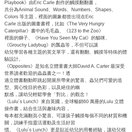
Playbook》由Eric Carle 創作的觸摸翻翻書，
共分為Animal Sound、Words、Numbers、Shapes、
Colors 等主題，裡面的圖象都曾出現在Eric
Carle 出版的圖畫書裡，比如《The Very Hungry
Caterpillar》書中的毛毛蟲、《123 to the Zoo》
裡面的獅子、《Have You Seen My Cat》的貓咪、
《Grouchy Ladybug》的瓢蟲等，不但可以讓
幼兒學習各種主題的英文單字，還有翻翻、觸摸等特殊的體
驗設計。
《Opposites》是知名立體童書大師David A. Carter 最深受
世界讀者歡迎的蟲蟲書之一！透
過立體書翻動即跳起開展所帶來的驚喜、蟲兒們可愛的造
型、賞心悅目的色彩，以及絕佳的幽
默感，讓幼兒輕鬆學會「對比」的觀念！
《Lulu´s Lunch》來自英國，全球暢銷60 萬冊的Lulu 立體
操作書，結合生活與趣味內容，
每本都充滿翻頁小驚喜。可讓孩子觸摸每個不同的材質和機
關，訓練手指靈活運動及生活好習
慣。《Lulu´s Lunch》更是貼近幼兒的用餐經驗，讓幼兒模