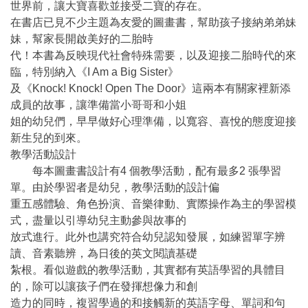
世界前，讓大寶喜歡並接受二寶的存在。
在書店已見不少主題為友愛的圖畫書，幫助孩子接納弟弟妹
妹，幫家長開啟美好的二胎時
代！本書為反映現代社會特殊需要，以及迎接二胎時代的來
臨，特別納入《I Am a Big Sister》
及《Knock! Knock! Open The Door》這兩本有關家裡新添
成員的故事，讓準備當小哥哥和小姐
姐的幼兒們，早早做好心理準備，以寬容、喜悅的態度迎接
新生兒的到來。
教學活動設計
每本圖畫書設計有4 個教學活動，配有最多2 張學習
單。由於學習者是幼兒，教學活動的設計偏
重五感體驗、角色扮演、音樂律動、實際操作為主的學習模
式，盡量以引導幼兒主動參與故事的
放式進行。此外也講究符合幼兒認知發展，如練習單字辨
讀、音素聽辨，為日後的英文閱讀基礎
紮根。看似遊戲的教學活動，其實都有英語學習的具體目
的，除可以讓孩子們在發揮想像力和創
造力的同時，複習學過的和接觸新的英語字母、單詞和句