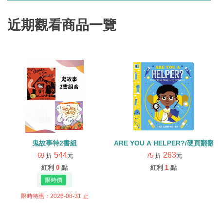
近期觀看商品一覽
鬼故事特2書組
ARE YOU A HELPER?/硬頁翻翻
544
263
69
折
元
75
折
元
紅利
0
點
紅利
1
點
限時特惠：2026-08-31 止