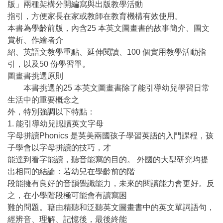
版」兩種架構分開編寫與出版教學活動
指引，方便家長在家或教師在教育機構有效使用。
本書為學齡前版，內含25 本英文圖畫書的故事簡介、圖文
賞析、作繪者介
紹、英語文教學重點、延伸閱讀、100 個實用教學活動指
引，以及50 份學習單。
圖畫書挑選原則
本書挑選的25 本英文圖畫書除了能引導幼兒學習日常
生活中的重要概念之
外，特別強調以下特點：
1. 能引導幼兒認讀英文字母
字母拼讀Phonics 是英美兩國孩子學習英語的入門課程，孩
子學會以字母拼讀的技巧，才
能達到看字能讀，聽音能寫的目的。 外國的大型研究均提
出相同的結論：若幼兒在學齡前的階
段能擁有良好的音韻覺識能力，未來的閱讀能力會更好。反
之，在小學階段極可能會有讀寫困
難的問題。藉由精聽和泛聽英文圖畫書中的英文單詞語句，
經辨音、理解、記憶後，最後終能