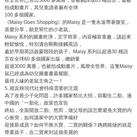
在全世界已售出5000 多萬冊，並被翻譯成65 種語言，還被
拍成動畫片，其兒童讀者遍布全球
100 多個國家。
《Maisy Goes Shopping》的Maisy 是一隻永遠帶著微笑，
喜愛分享，願意幫忙的小老鼠。
Maisy 系列的圖畫乾淨，文字簡單，內容極富童趣，讀起來
輕鬆愉悅，特別適合剛剛接觸英語，
處於早期英語啟蒙階段的孩子。Maisy 系列以超過30 種語
言在全球60 多個國家出版，總銷量
超過3000 萬冊，也被拍成動畫片，風靡全世界。這隻Maisy
鼠已經成為幼兒圖畫書最耀眼、
最得人緣的老鼠主角之一！
5. 能反映現代社會特殊需要的主題
為了改善少子化問題，許多國家祭出大招，鼓勵生二胎。連
中國的「一胎化」政策也宣告
終結，全面開放二胎。然而，做父母的該怎麼避免大寶的內
心衝突，如何讓家中的大寶準備好
迎接新成員？如何平衡大寶、二寶的關係？媽媽能做的就是
尊重孩子，在二寶來到這個美麗的