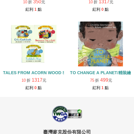
350
1317
10
折
元
10
折
元
紅利
1
點
紅利
0
點
TALES FROM ACORN WOOD STORY COLLECTION 生活日常組/
TO CHANGE A PLANET/精裝繪
1317
499
10
折
元
75
折
元
紅利
0
點
紅利
1
點
臺灣麥克股份有限公司