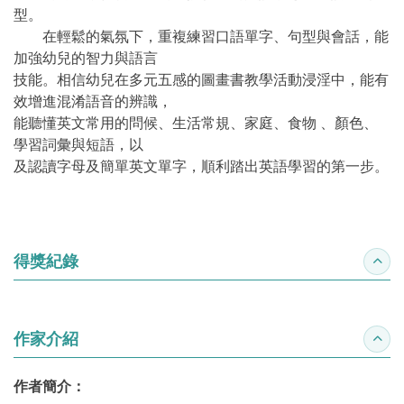
型。
在輕鬆的氣氛下，重複練習口語單字、句型與會話，能
加強幼兒的智力與語言
技能。相信幼兒在多元五感的圖畫書教學活動浸淫中，能有
效增進混淆語音的辨識，
能聽懂英文常用的問候、生活常規、家庭、食物 、顏色、
學習詞彙與短語，以
及認讀字母及簡單英文單字，順利踏出英語學習的第一步。
得獎紀錄
收合
作家介紹
收合
作者簡介：