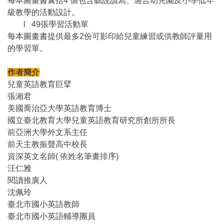
每本圖畫書囊括4 個包含聽說讀寫、適合幼兒園及小學低年
級教學的活動設計。
l 49張學習活動單
每本圖畫書提供最多2份可影印給兒童練習或供教師評量用
的學習單。
作者簡介
兒童英語教育巨擘
張湘君
美國喬治亞大學英語教育博士
國立臺北教育大學兒童英語教育研究所創所所長
前亞洲大學外文系主任
前天主教振聲高中校長
資深英文名師( 依姓名筆畫排序)
汪仁雅
閱讀推廣人
沈佩玲
臺北市國小英語教師
臺北市國小英語輔導團員