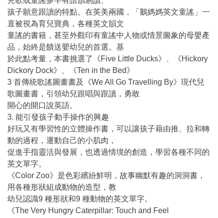
兒歌或童謠多半有諧韻易讀、
孩子願意跟讀的特點。在英美兩國，「鵝媽媽英文童謠」一
直被視為育兒寶典，各種英文韻文
童謠的書籍，甚至外觀印有童謠中人物或情景圖象的母嬰產
品，始終是饋送嬰幼兒的首選。基
於此點考量，本書挑選了《Five Little Ducks》、《Hickory
Dickory Dock》、《Ten in the Bed》
3 首傳統歌謠圖畫書及《We All Go Travelling By》現代兒
歌圖畫書，引領幼兒跟唱與跟讀，勇敢
開心的開口說英語。
3. 能引發孩子動手操作的興趣
好玩又有學習性的立體操作書，可以讓孩子藉由推、拉和轉
動的過程，運動自己的小肌肉，
促進手指靈活與發展，也透過情境的創造，學習各種不同的
英文單字。
《Color Zoo》是色彩繽紛鮮明，故事幽默有趣的洞洞書，
用各種形狀組成動物的造型，教
幼兒認識9 種形狀和9 種動物的英文單字。
《The Very Hungry Caterpillar: Touch and Feel