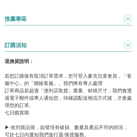
推薦專區
收合
訂購須知
收合
退換貨說明：
若您訂購後有取消訂單需求，您可登入麥克兒童會員，「客
服中心」的「聯絡客服」。我們將有專人處理
訂單商品若超過「便利店取貨」重量、材積尺寸，我們會透
過電子郵件或專人通知您，待確認配送物流方式後，才會處
理您的訂單。
七日鑑賞期
▶ 收到貨品後，如發現有破損、數量及產品不符的狀況，
可於七日內通知我們進行退/換貨服務。