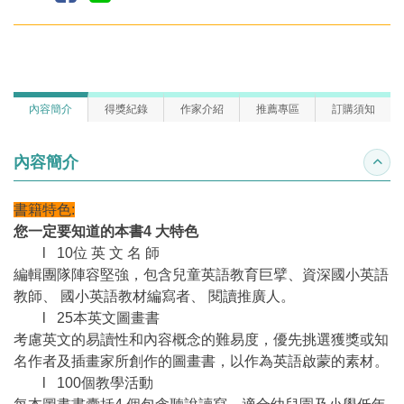
內容簡介
得獎紀錄
作家介紹
推薦專區
訂購須知
內容簡介
收合
書籍特色:
您一定要知道的本書4 大特色
l 10位 英 文 名 師
編輯團隊陣容堅強，包含兒童英語教育巨擘、資深國小英語
教師、 國小英語教材編寫者、 閱讀推廣人。
l 25本英文圖畫書
考慮英文的易讀性和內容概念的難易度，優先挑選獲獎或知
名作者及插畫家所創作的圖畫書，以作為英語啟蒙的素材。
l 100個教學活動