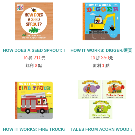
HOW DOES A SEED SPROUT: LIFE CYCLES WITH THE VERY H
HOW IT WORKS: DIGGER/硬頁
210
350
10
折
元
10
折
元
紅利
0
點
紅利
1
點
HOW IT WORKS: FIRE TRUCK/硬頁書
TALES FROM ACORN WOOD 