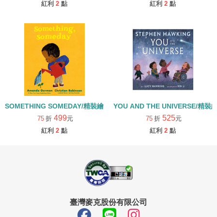
紅利
2
點
紅利
2
點
SOMETHING SOMEDAY/精裝繪本
YOU AND THE UNIVERSE/精裝
499
525
75
折
元
75
折
元
紅利
2
點
紅利
2
點
臺灣麥克股份有限公司