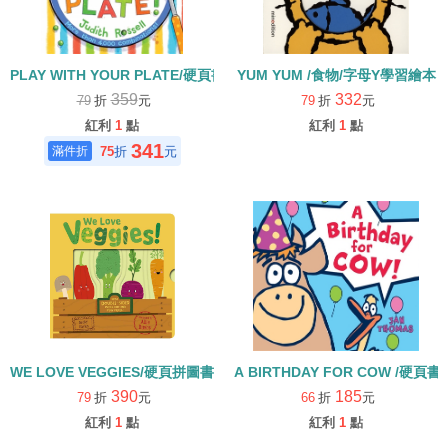
PLAY WITH YOUR PLATE/硬頁書/均衡飲食
YUM YUM /食物/字母Y學習繪本
359
332
79
折
元
79
折
元
紅利
1
點
紅利
1
點
341
75
折
元
WE LOVE VEGGIES/硬頁拼圖書
A BIRTHDAY FOR COW /硬頁書
390
185
79
折
元
66
折
元
紅利
1
點
紅利
1
點