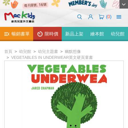
(
0
)
暢銷書單
限時價
新品上架
繪本館
幼兒館
首頁
幼兒館
幼兒主題書
幽默想像
VEGETABLES IN UNDERWEAR英文硬頁童書