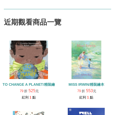
近期觀看商品一覽
TO CHANGE A PLANET/精裝繪本
MISS IRWIN/精裝繪本
525
553
79
折
元
79
折
元
紅利
1
點
紅利
1
點