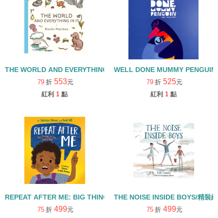
THE WORLD AND EVERYTHING IN IT/精裝繪本
WELL DONE MUMMY PENGUI
553
525
79
折
元
79
折
元
紅利
1
點
紅利
1
點
REPEAT AFTER ME: BIG THINGS TO SAY EVERY DAY/精裝繪本
THE NOISE INSIDE BOYS/精裝
499
499
75
折
元
75
折
元