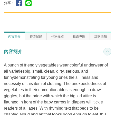
分享：
內容簡介
得獎紀錄
作家介紹
推薦專區
訂購須知
內容簡介
收合
A bunch of friendly vegetables wear colorful underwear of
all varietiesbig, small, clean, dirty, serious, and
funnydemonstrating for young ones the silliness and
necessity of this item of clothing. The unexpectedness of
vegetables in their unmentionables is enough to draw
giggles, but the pride with which the big kid attire is
flaunted in front of the baby carrots in diapers will tickle
readers of all ages. With rhyming text that begs to be
chanted aloud and art that looks good enough to eat, this