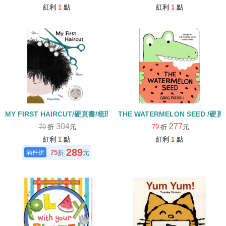
紅利
1
點
紅利
1
點
MY FIRST HAIRCUT/硬頁書/梳理
THE WATERMELON SEED /
304
277
79
折
元
79
折
元
紅利
1
點
紅利
1
點
289
75
折
元