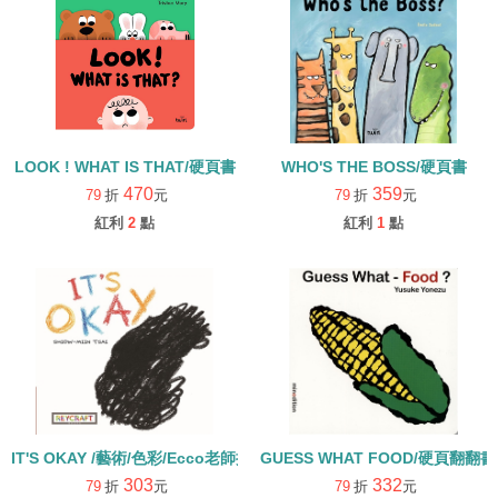
LOOK ! WHAT IS THAT/硬頁書
WHO'S THE BOSS/硬頁書
470
359
79
折
元
79
折
元
紅利
2
點
紅利
1
點
IT'S OKAY /藝術/色彩/Ecco老師推薦 幼兒硬頁書
GUESS WHAT FOOD/硬頁翻翻書
303
332
79
折
元
79
折
元