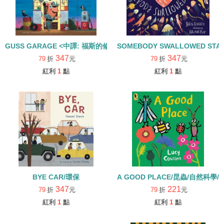
GUSS GARAGE <中譯: 福斯的修車廠>
SOMEBODY SWALLOWED S
347
347
79
折
元
79
折
元
紅利
1
點
紅利
1
點
BYE CAR/環保
A GOOD PLACE/昆蟲/自然科學
347
221
79
折
元
79
折
元
紅利
1
點
紅利
1
點