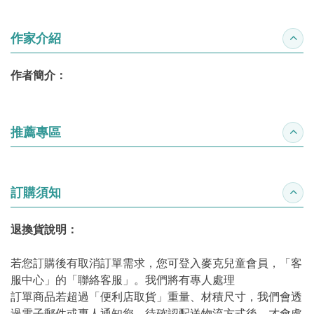
作家介紹
收合
作者簡介：
推薦專區
收合
訂購須知
收合
退換貨說明：
若您訂購後有取消訂單需求，您可登入麥克兒童會員，「客
服中心」的「聯絡客服」。我們將有專人處理
訂單商品若超過「便利店取貨」重量、材積尺寸，我們會透
過電子郵件或專人通知您，待確認配送物流方式後，才會處