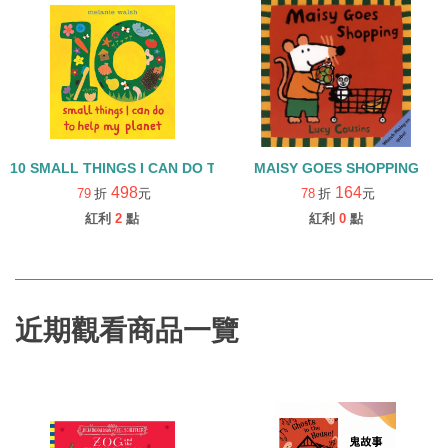
10 SMALL THINGS I CAN DO TO HELP MY PLANET/精裝
MAISY GOES SHOPPING
498
164
79
折
元
78
折
元
紅利
2
點
紅利
0
點
近期觀看商品一覽