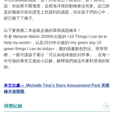
說：你如果不關電燈，這樣海洋裡的動物會沒有家。這已經
是好幾個月前在課堂上所講到的議題，但在孩子們的心中，
卻已種下了種子。
以下要推薦二本超級必備的環保議題繪本！
作者 Melanie Walsh 2008年出版的 <10 Things I can do to
help my world>，以及2010年出版的<my green day 10
green things I can do today>，書的插畫顏色對比、簡單明
瞭，一眼可讓孩子看出「可以為地球做的10件事」，在每一
件可做的事旁又會給小註解，解釋我們做這件事對環境的幫
助。
本文出處---
Michelle Ting's Story Amusement Park 英樂
繪本遊樂園
得獎紀錄
收合