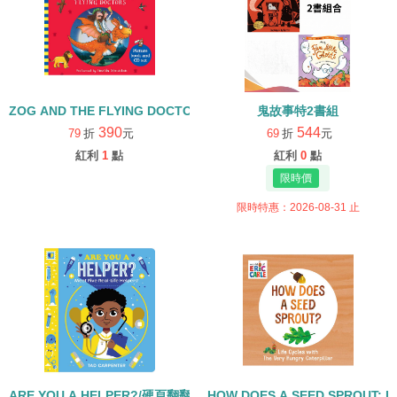
ZOG AND THE FLYING DOCTORS/英文繪本+CD
鬼故事特2書組
390
544
79
折
元
69
折
元
紅利
1
點
紅利
0
點
限時特惠：2026-08-31 止
ARE YOU A HELPER?/硬頁翻翻書
HOW DOES A SEED SPROUT: L