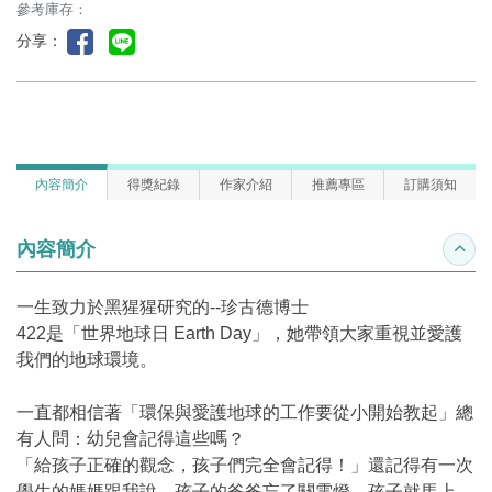
參考庫存：
分享：
內容簡介
得獎紀錄
作家介紹
推薦專區
訂購須知
內容簡介
收合
一生致力於黑猩猩研究的--珍古德博士
422是「世界地球日 Earth Day」，她帶領大家重視並愛護
我們的地球環境。
一直都相信著「環保與愛護地球的工作要從小開始教起」總
有人問：幼兒會記得這些嗎？
「給孩子正確的觀念，孩子們完全會記得！」還記得有一次
學生的媽媽跟我說，孩子的爸爸忘了關電燈，孩子就馬上