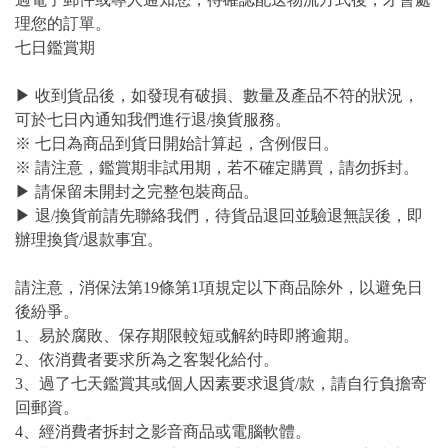
理您的訂單。
七日鑑賞期
▶ 收到貨品後，如發現有破損、數量及產品不符的狀況，
可於七日內通知我們進行退/換貨服務。
※ 七日為商品到貨日開始計算起，含例假日。
※ 請注意，鑑賞期非試用期，若不確定購買，請勿拆封。
▶ 請保留未開封之完整包裝商品。
▶ 退/換貨前請先聯絡我們，待貨品退回並驗退無誤後，即
辦理換貨/退款事宜。
請注意，消保法第19條第1項規定以下商品除外，以避免日
後紛爭。
1、易於腐敗、保存期限較短或解約時即將逾期。
2、依消費者要求所為之客製化給付。
3、過了七天鑑賞其或個人因素要求退貨/款，請自行負擔寄
回郵資。
4、經消費者拆封之影音商品或電腦軟體。