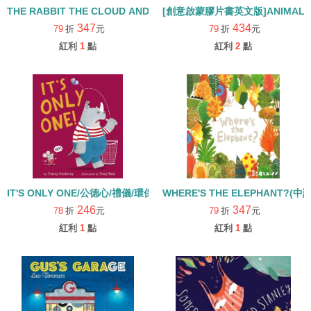
THE RABBIT THE CLOUD AND RAINY DAY 繪本+QRCODE
[創意啟蒙膠片書英文版]ANIMAL R
347
434
79
折
元
79
折
元
紅利
1
點
紅利
2
點
IT'S ONLY ONE/公德心/禮儀/環保 (115年度深耕閱讀入選書單)
WHERE'S THE ELEPHANT?
246
347
78
折
元
79
折
元
紅利
1
點
紅利
1
點