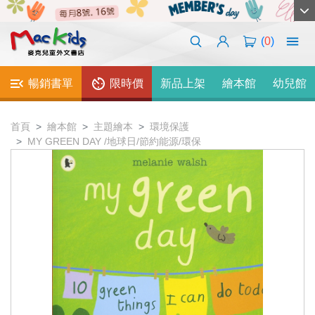
(
0
)
暢銷書單
限時價
新品上架
繪本館
幼兒館
首頁
繪本館
主題繪本
環境保護
MY GREEN DAY /地球日/節約能源/環保