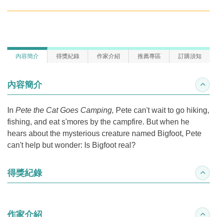
內容簡介
得獎紀錄
作家介紹
推薦專區
訂購須知
內容簡介
收合
In
Pete the Cat Goes Camping,
Pete can't wait to go hiking,
fishing, and eat s'mores by the campfire. But when he
hears about the mysterious creature named Bigfoot, Pete
can't help but wonder: Is Bigfoot real?
得獎紀錄
收合
作家介紹