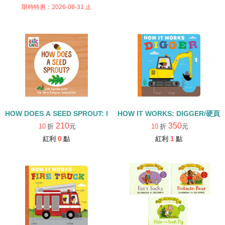
限時特惠：2026-08-31 止
HOW DOES A SEED SPROUT: LIFE CYCLES WITH THE VERY H
HOW IT WORKS: DIGGER/硬頁
210
350
10
折
元
10
折
元
紅利
0
點
紅利
1
點