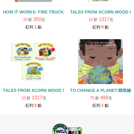
HOW IT WORKS: FIRE TRUCK/硬頁書
TALES FROM ACORN WOOD 
350
1317
10
折
元
10
折
元
紅利
1
點
紅利
0
點
TALES FROM ACORN WOOD STORY COLLECTION 生活日常組/
TO CHANGE A PLANET/精裝繪
1317
499
10
折
元
75
折
元
紅利
0
點
紅利
1
點