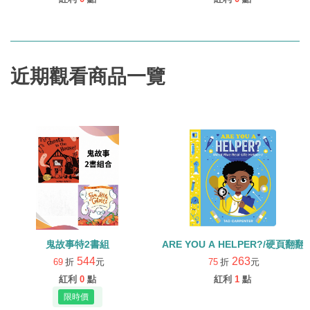
近期觀看商品一覽
鬼故事特2書組
ARE YOU A HELPER?/硬頁翻翻
544
263
69
折
元
75
折
元
紅利
0
點
紅利
1
點