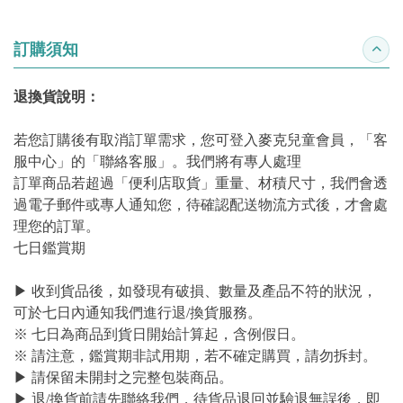
訂購須知
收合
退換貨說明：
若您訂購後有取消訂單需求，您可登入麥克兒童會員，「客
服中心」的「聯絡客服」。我們將有專人處理
訂單商品若超過「便利店取貨」重量、材積尺寸，我們會透
過電子郵件或專人通知您，待確認配送物流方式後，才會處
理您的訂單。
七日鑑賞期
▶ 收到貨品後，如發現有破損、數量及產品不符的狀況，
可於七日內通知我們進行退/換貨服務。
※ 七日為商品到貨日開始計算起，含例假日。
※ 請注意，鑑賞期非試用期，若不確定購買，請勿拆封。
▶ 請保留未開封之完整包裝商品。
▶ 退/換貨前請先聯絡我們，待貨品退回並驗退無誤後，即