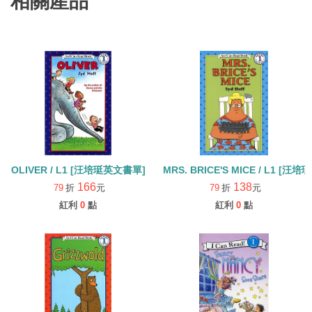
相關產品
OLIVER / L1 [汪培珽英文書單]
MRS. BRICE'S MICE / L1 [
166
138
79
折
元
79
折
元
紅利
0
點
紅利
0
點