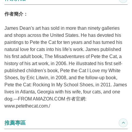
收合
作者簡介：
James Dean's art has sold in more than ninety galleries
and shops across the United States. He has devoted his
paintings to Pete the Cat for ten years and has turned his
natural love for cats into his life's work. James published
his first adult book, The Misadventures of Pete the Cat, a
history of his art work, in 2006. He illustrated his first self-
published children's book, Pete the Cat I Love my White
Shoes, by Eric Litwin, in 2008, and the follow-up book,
Pete the Cat: Rocking In My School Shoes, in 2011. James
lives in Atlanta, Georgia with his wife, four cats, and one
dog.---FROM AMAZON.COM 作者官網:
www.petethecat.com./
推薦專區
收合