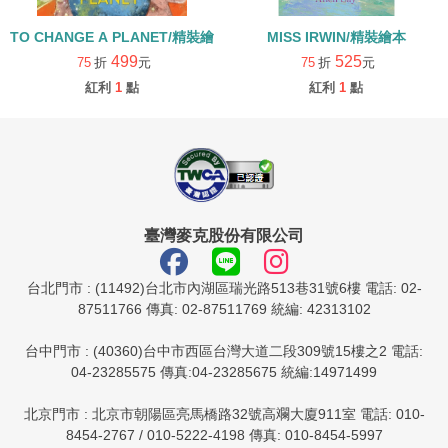
TO CHANGE A PLANET/精裝繪本
MISS IRWIN/精裝繪本
499
525
75
折
元
75
折
元
紅利
1
點
紅利
1
點
臺灣麥克股份有限公司
台北門市 : (11492)台北市內湖區瑞光路513巷31號6樓 電話: 02-
87511766 傳真: 02-87511769 統編: 42313102
台中門市 : (40360)台中市西區台灣大道二段309號15樓之2 電話:
04-23285575 傳真:04-23285675 統編:14971499
北京門市 : 北京市朝陽區亮馬橋路32號高斕大廈911室 電話: 010-
8454-2767 / 010-5222-4198 傳真: 010-8454-5997