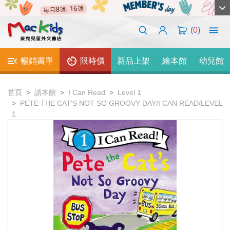
(
0
)
暢銷書單
限時價
新品上架
繪本館
幼兒館
首頁
讀本館
I Can Read
Level 1
PETE THE CAT'S NOT SO GROOVY DAY/I CAN READ/LEVEL
1