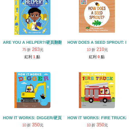
ARE YOU A HELPER?/硬頁翻翻書
HOW DOES A SEED SPROUT: L
263
210
75
折
元
10
折
元
紅利
1
點
紅利
0
點
HOW IT WORKS: DIGGER/硬頁書
HOW IT WORKS: FIRE TRUCK
350
350
10
折
元
10
折
元