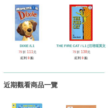
DIXIE /L1
THE FIRE CAT / L1 [汪培
111
138
79
折
元
79
折
元
紅利
0
點
紅利
0
點
近期觀看商品一覽