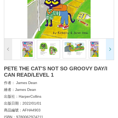
PETE THE CAT'S NOT SO GROOVY DAY/I
CAN READ/LEVEL 1
作者：
James Dean
繪者：
James Dean
出版社：
HarperCollins
出版日期：
2022/01/01
商品編號：
AFHA4903
ISBN：
9780062974211