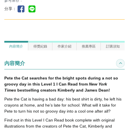
參考庫存：
分享：
內容簡介
得獎紀錄
作家介紹
推薦專區
訂購須知
內容簡介
收合
Pete the Cat searches for the bright spots during a not so
groovy day in this Level 1 I Can Read from
New York
Times
bestselling creators Kimberly and James Dean!
Pete the Cat is having a bad day: his best shirt is dirty, he left his
crayons at home, and he’s late for school. What will it take for
Pete to turn his not so groovy day into a cool one after all?
Find out in this Level I Can Read book complete with original
illustrations from the creators of Pete the Cat, Kimberly and