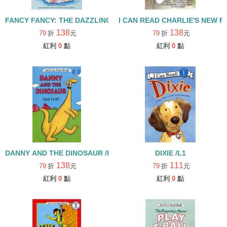
FANCY FANCY: THE DAZZLING BOOK REPORT /L1
I CAN READ CHARLIE'S NEW
138
138
79
折
元
79
折
元
紅利
0
點
紅利
0
點
DANNY AND THE DINOSAUR /L1 [汪培珽英文書單]
DIXIE /L1
138
111
79
折
元
79
折
元
紅利
0
點
紅利
0
點