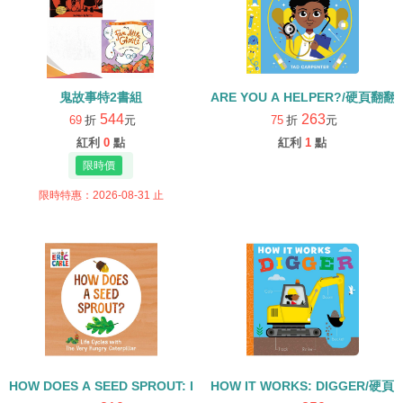
鬼故事特2書組
ARE YOU A HELPER?/硬頁翻翻
544
263
69
折
元
75
折
元
紅利
0
點
紅利
1
點
限時特惠：2026-08-31 止
HOW DOES A SEED SPROUT: LIFE CYCLES WITH THE VERY H
HOW IT WORKS: DIGGER/硬頁