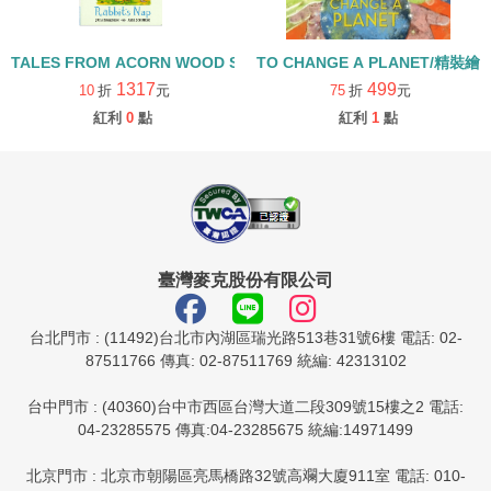
TALES FROM ACORN WOOD STORY COLLECTION 生活日常組/
TO CHANGE A PLANET/精裝繪
1317
499
10
折
元
75
折
元
紅利
0
點
紅利
1
點
臺灣麥克股份有限公司
台北門市 : (11492)台北市內湖區瑞光路513巷31號6樓 電話: 02-
87511766 傳真: 02-87511769 統編: 42313102
台中門市 : (40360)台中市西區台灣大道二段309號15樓之2 電話:
04-23285575 傳真:04-23285675 統編:14971499
北京門市 : 北京市朝陽區亮馬橋路32號高斕大廈911室 電話: 010-