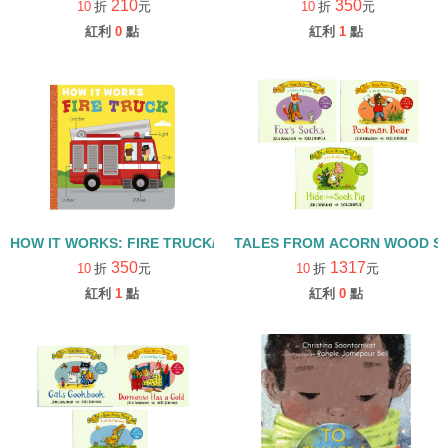
210
350
10
折
元
10
折
元
紅利
0
點
紅利
1
點
HOW IT WORKS: FIRE TRUCK/硬頁書
TALES FROM ACORN WOOD 
350
1317
10
折
元
10
折
元
紅利
1
點
紅利
0
點