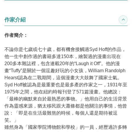
作家介紹
收合
作者簡介：
不論你是七歲或七十歲，都有機會接觸過Syd Hoff的作品，
他一生中創作過的書籍多達150本，繪製過的漫畫出現在
200多本雜誌裡，包含連載20年的“Laugh it Off”。他的漫
畫“Tuffy”是關於一個逗趣好玩的小女孩，William Randolph
Hearst認為在二戰期間，這個漫畫大大鼓舞了國家士氣。
Syd Hoff被認為是最重要也是最多產的作家之一，1931年至
1975年之間，他在紐約時報刊登了571篇漫畫。他總說：
「最棒的幽默來自於最熟悉的事物。」他用自己的生活背景
作為靈感來源，猶太移民跟大蕭條都是他關注的事情，他曾
說：「即是在生活最難熬的時候，每個人還是期待被逗
笑。」
雖然身為「國家學院博物館和學校」的一員，經歷過許多轉