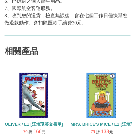
6、已拆封之個人衛生用品。
7、國際航空客運服務。
8、收到您的退貨，檢查無誤後，會在七個工作日儘快幫您
做退款動作。會扣除匯款手續費30元。
相關產品
OLIVER / L1 [汪培珽英文書單]
MRS. BRICE'S MICE / L1 [
166
138
79
折
元
79
折
元