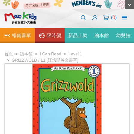
(
0
)
暢銷書單
限時價
新品上架
繪本館
幼兒館
首頁
讀本館
I Can Read
Level 1
GRIZZWOLD / L1 [汪培珽英文書單]