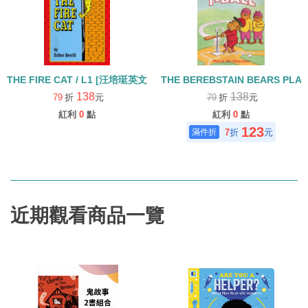
THE FIRE CAT / L1 [汪培珽英文書單]
THE BEREBSTAIN BEARS PLAY 
138
138
79
折
元
79
折
元
紅利
0
點
紅利
0
點
123
7
折
元
近期觀看商品一覽