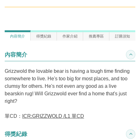
內容簡介
得獎紀錄
作家介紹
推薦專區
訂購須知
內容簡介
收合
Grizzwold the lovable bear is having a tough time finding
somewhere to live. He's too big for most places, and too
clumsy for others. He's not even any good as a live
bearskin rug! Will Grizzwold ever find a home that's just
right?
單CD：
ICR:GRIZZWOLD /L1 單CD
得獎紀錄
收合