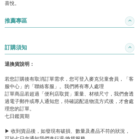
喜悅。
推薦專區
收合
訂購須知
收合
退換貨說明：
若您訂購後有取消訂單需求，您可登入麥克兒童會員，「客
服中心」的「聯絡客服」。我們將有專人處理
訂單商品若超過「便利店取貨」重量、材積尺寸，我們會透
過電子郵件或專人通知您，待確認配送物流方式後，才會處
理您的訂單。
七日鑑賞期
▶ 收到貨品後，如發現有破損、數量及產品不符的狀況，
可於七日內通知我們進行退/換貨服務。