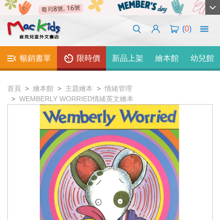
(
0
)
暢銷書單
限時價
新品上架
繪本館
幼兒館
首頁
繪本館
主題繪本
情緒管理
WEMBERLY WORRIED情緒英文繪本