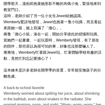
開學那天，溫柏莉抱著她形影不離的布偶小兔，緊張地來到
教室門口。
這時，老師介紹了另一位小女生
Jewel
給她認識。
Wemberly
驚訝地發現，
Jewel
也抱著一隻小玩偶，而且看起
來跟她一樣，臉上寫滿了「擔心」。
兩隻「擔心小鼠」湊在一起，開始分享彼此的煩惱和玩偶。
當她們一起畫畫、一起玩耍時，
Wemberly
發現，有了朋友
的陪伴，那些原以為很可怕的事，好像也沒那麼嚇人了。
漸漸地，
Wemberly
忙著跟
Jewel
玩、忙著體驗學校有趣的活
動，竟然忙到忘記要擔心了！
這本繪本是許多老師在開學季的首選，非常能安撫孩子的分
離焦慮。
A back-to-school favorite
Wemberly worried about spilling her juice, about shrinking
in the bathtub, even about snakes in the radiator. She
worried morning, noon, and night. "Worry, worry, worry," her