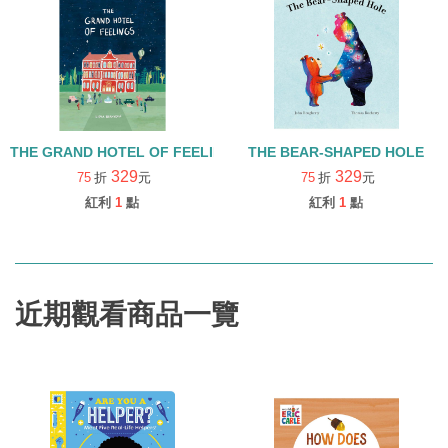
THE GRAND HOTEL OF FEELINGS (中譯:情緒大飯店)
THE BEAR-SHAPED HOLE
329
329
75
折
元
75
折
元
紅利
1
點
紅利
1
點
近期觀看商品一覽