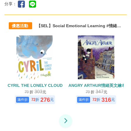
分享：
優惠活動
【SEL】Social Emotional Learning #情緒教育 #雙語生活化閱讀主題方案
CYRIL THE LONELY CLOUD
ANGRY ARTHUR情緒英文繪本(
303
347
79
折
元
79
折
元
276
316
72
折
元
72
折
元