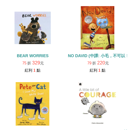
BEAR WORRIES
NO DAVID (中譯: 小毛，不可以！
329
220
75
折
元
79
折
元
紅利
1
點
紅利
1
點