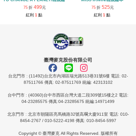
499
525
75
折
元
75
折
元
紅利
1
點
紅利
1
點
臺灣麥克股份有限公司
台北門市 : (11492)台北市內湖區瑞光路513巷31號6樓 電話: 02-
87511766 傳真: 02-87511769 統編: 42313102
台中門市 : (40360)台中市西區台灣大道二段309號15樓之2 電話:
04-23285575 傳真:04-23285675 統編:14971499
北京門市 : 北京市朝陽區亮馬橋路32號高斕大廈911室 電話: 010-
8454-2767 / 010-5222-4198 傳真: 010-8454-5997
Copyright © 臺灣麥克 All Rights Reserved. 版權所有