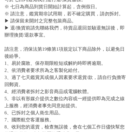
※ 七日為商品到貨日開始計算起，含例假日。
※ 請注意，鑑賞期非試用期，若不確定購買，請勿拆封。
▶ 請保留未開封之完整包裝商品。
▶ 退/換貨前請先聯絡我們，待貨品退回並驗退無誤後，即
辦理換貨/退款事宜。
請注意，消保法第19條第1項規定以下商品除外，以避免日
後紛爭。
1、易於腐敗、保存期限較短或解約時即將逾期。
2、依消費者要求所為之客製化給付。
3、過了七天鑑賞其或個人因素要求退貨/款，請自行負擔寄
回郵資。
4、經消費者拆封之影音商品或電腦軟體。
5、非以有形媒介提供之數位內容或一經提供即為完成之線
上服務，經消費者事先同意始提供。
6、已拆封之個人衛生用品。
7、國際航空客運服務。
8、收到您的退貨，檢查無誤後，會在七個工作日儘快幫您