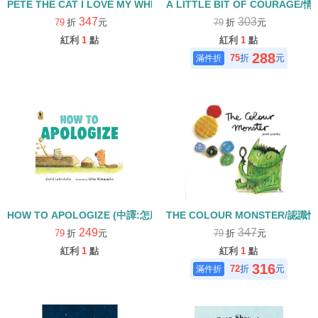
PETE THE CAT I LOVE MY WHITE SHOES(中譯：皮皮貓—我
A LITTLE BIT OF COURAGE/
347
303
79
折
元
79
折
元
紅利
1
點
紅利
1
點
288
75
折
元
HOW TO APOLOGIZE (中譯:怎麼說對不起)
THE COLOUR MONSTER/認識
249
347
79
折
元
79
折
元
紅利
1
點
紅利
1
點
316
72
折
元