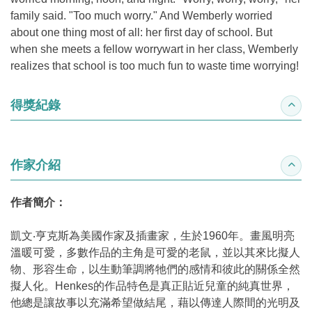
family said. "Too much worry." And Wemberly worried
about one thing most of all: her first day of school. But
when she meets a fellow worrywart in her class, Wemberly
realizes that school is too much fun to waste time worrying!
得獎紀錄
收合
作家介紹
收合
作者簡介：
凱文‧亨克斯為美國作家及插畫家，生於1960年。畫風明亮
溫暖可愛，多數作品的主角是可愛的老鼠，並以其來比擬人
物、形容生命，以生動筆調將牠們的感情和彼此的關係全然
擬人化。Henkes的作品特色是真正貼近兒童的純真世界，
他總是讓故事以充滿希望做結尾，藉以傳達人際間的光明及