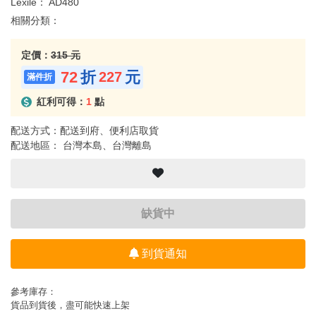
Lexile：
AD480
相關分類：
定價：
315 元
72
折
元
227
紅利可得：
1
點
配送方式：配送到府、便利店取貨
配送地區： 台灣本島、台灣離島
缺貨中
到貨通知
參考庫存：
貨品到貨後，盡可能快速上架