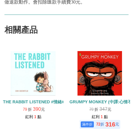
做退款動作。會扣除匯款手續費30元。
相關產品
THE RABBIT LISTENED #情緒#友誼
GRUMPY MONKEY (中譯:心情
390
347
79
折
元
79
折
元
紅利
1
點
紅利
1
點
316
72
折
元