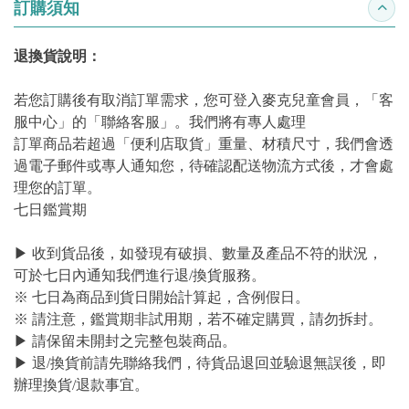
訂購須知
收合
退換貨說明：
若您訂購後有取消訂單需求，您可登入麥克兒童會員，「客
服中心」的「聯絡客服」。我們將有專人處理
訂單商品若超過「便利店取貨」重量、材積尺寸，我們會透
過電子郵件或專人通知您，待確認配送物流方式後，才會處
理您的訂單。
七日鑑賞期
▶ 收到貨品後，如發現有破損、數量及產品不符的狀況，
可於七日內通知我們進行退/換貨服務。
※ 七日為商品到貨日開始計算起，含例假日。
※ 請注意，鑑賞期非試用期，若不確定購買，請勿拆封。
▶ 請保留未開封之完整包裝商品。
▶ 退/換貨前請先聯絡我們，待貨品退回並驗退無誤後，即
辦理換貨/退款事宜。