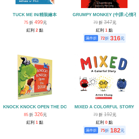
TUCK ME IN/精裝繪本
GRUMPY MONKEY (中譯:心情
499
347
75
折
元
79
折
元
紅利
2
點
紅利
1
點
316
72
折
元
KNOCK KNOCK OPEN THE DOOR(中譯：叩叩叩！是誰在敲門)/
MIXED A COLORFUL STORY
326
192
85
折
元
79
折
元
紅利
1
點
紅利
0
點
182
75
折
元