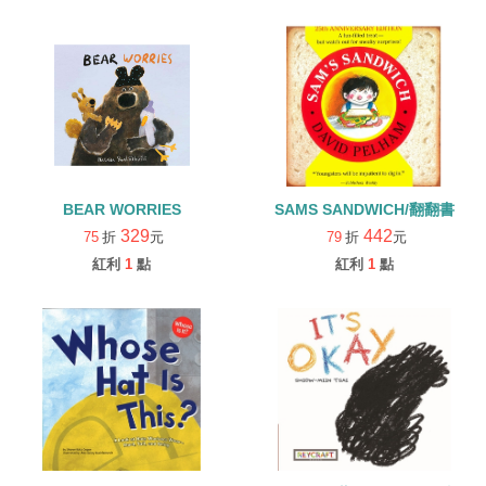
BEAR WORRIES
SAMS SANDWICH/翻翻書
329
442
75
折
元
79
折
元
紅利
1
點
紅利
1
點