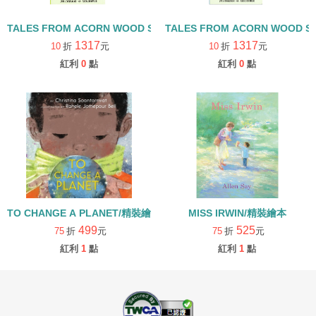
TALES FROM ACORN WOOD STORY COLLECTION 觀察探索組/
TALES FROM ACORN WOOD 
1317
1317
10
折
元
10
折
元
紅利
0
點
紅利
0
點
TO CHANGE A PLANET/精裝繪本
MISS IRWIN/精裝繪本
499
525
75
折
元
75
折
元
紅利
1
點
紅利
1
點