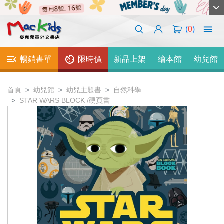
(
0
)
暢銷書單
限時價
新品上架
繪本館
幼兒館
首頁
幼兒館
幼兒主題書
自然科學
STAR WARS BLOCK /硬頁書