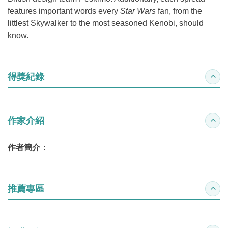
features important words every
Star Wars
fan, from the
littlest Skywalker to the most seasoned Kenobi, should
know.
得獎紀錄
收合
作家介紹
收合
作者簡介：
推薦專區
收合