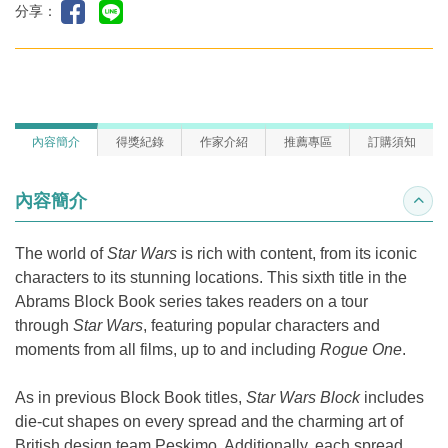
分享：
內容簡介
得獎紀錄
作家介紹
推薦專區
訂購須知
內容簡介
收合
The world of
Star Wars
is rich with content, from its iconic
characters to its stunning locations. This sixth title in the
Abrams Block Book series takes readers on a tour
through
Star Wars
, featuring popular characters and
moments from all films, up to and including
Rogue One
.
As in previous Block Book titles,
Star Wars Block
includes
die-cut shapes on every spread and the charming art of
British design team Peskimo. Additionally, each spread