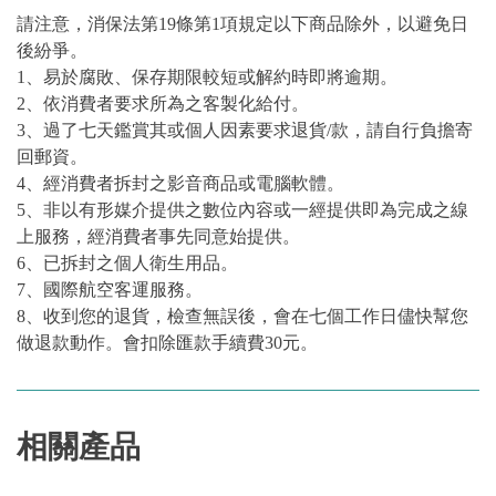
請注意，消保法第19條第1項規定以下商品除外，以避免日
後紛爭。
1、易於腐敗、保存期限較短或解約時即將逾期。
2、依消費者要求所為之客製化給付。
3、過了七天鑑賞其或個人因素要求退貨/款，請自行負擔寄
回郵資。
4、經消費者拆封之影音商品或電腦軟體。
5、非以有形媒介提供之數位內容或一經提供即為完成之線
上服務，經消費者事先同意始提供。
6、已拆封之個人衛生用品。
7、國際航空客運服務。
8、收到您的退貨，檢查無誤後，會在七個工作日儘快幫您
做退款動作。會扣除匯款手續費30元。
相關產品