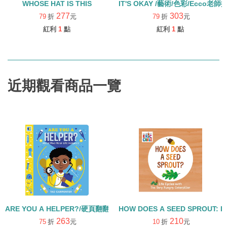
WHOSE HAT IS THIS
IT'S OKAY /藝術/色彩/Ecco
277
303
79
折
元
79
折
元
紅利
1
點
紅利
1
點
近期觀看商品一覽
ARE YOU A HELPER?/硬頁翻翻書
HOW DOES A SEED SPROUT: L
263
210
75
折
元
10
折
元