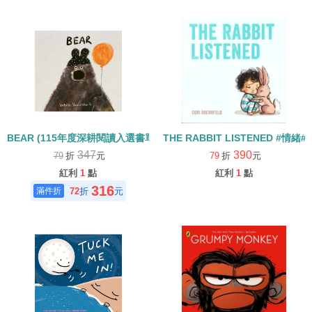
BEAR (115年度深耕閱讀入選書單)
THE RABBIT LISTENED #情緒
347
390
79
折
元
79
折
元
紅利
1
點
紅利
1
點
316
72
折
元