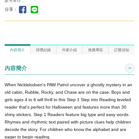
參考庫存：
分享：
內容簡介
得獎紀錄
作家介紹
推薦專區
訂購須知
內容簡介
收合
When Nicklelodoen's
PAW Patrol
uncover a ghostly mystery in an
old cabin, Rubble, Rocky, and Chase are on the case. Boys and
girls ages 4 to 6 will thrill to this Step 1 Step into Reading leveled
reader that's perfect for Halloween and features more than 30
shiny stickers. Step 1 Readers feature big type and easy words.
Rhymes and rhythmic text paired with picture clues help children
decode the story. For children who know the alphabet and are
eager to begin reading.