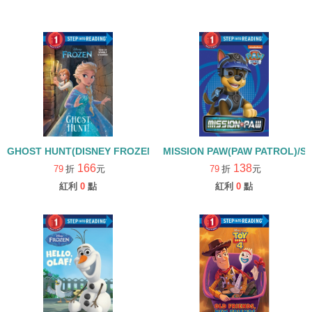
GHOST HUNT(DISNEY FROZEN)/STEP INTO READING LEVEL 1
MISSION PAW(PAW PATROL)/ST
166
138
79
折
元
79
折
元
紅利
0
點
紅利
0
點