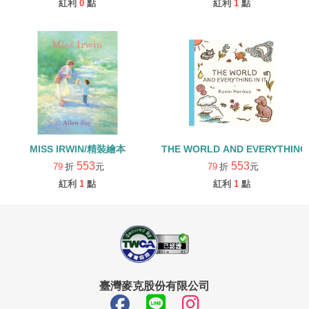
紅利
0
點
紅利
1
點
MISS IRWIN/精裝繪本
THE WORLD AND EVERYTHING
553
553
79
折
元
79
折
元
紅利
1
點
紅利
1
點
臺灣麥克股份有限公司