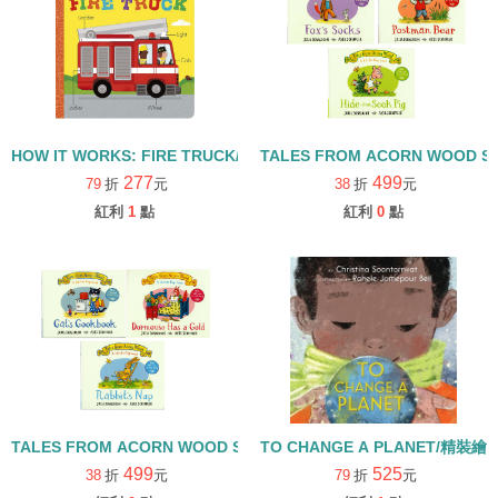
HOW IT WORKS: FIRE TRUCK/硬頁書
TALES FROM ACORN WOOD 
277
499
79
折
元
38
折
元
紅利
1
點
紅利
0
點
TALES FROM ACORN WOOD STORY COLLECTION 生活日常組/
TO CHANGE A PLANET/精裝繪
499
525
38
折
元
79
折
元