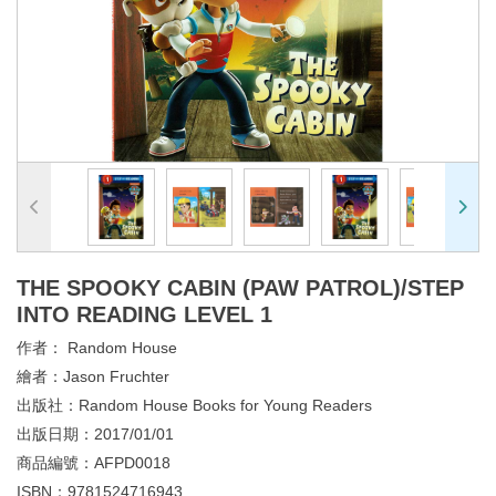
THE SPOOKY CABIN (PAW PATROL)/STEP
INTO READING LEVEL 1
作者：
Random House
繪者：
Jason Fruchter
出版社：
Random House Books for Young Readers
出版日期：
2017/01/01
商品編號：
AFPD0018
ISBN：
9781524716943