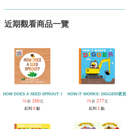
近期觀看商品一覽
HOW DOES A SEED SPROUT: LIFE CYCLES WITH THE VERY H
HOW IT WORKS: DIGGER/硬頁
166
277
79
折
元
79
折
元
紅利
0
點
紅利
1
點