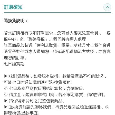
訂購須知
收合
退換貨說明：
若您訂購後有取消訂單需求，您可登入麥克兒童會員，「客
服中心」的「聯絡客服」。我們將有專人處理
訂單商品若超過「便利店取貨」重量、材積尺寸，我們會透
過電子郵件或專人通知您，待確認配送物流方式後，才會處
理您的訂單。
七日鑑賞期
▶ 收到貨品後，如發現有破損、數量及產品不符的狀況，
可於七日內通知我們進行退/換貨服務。
※ 七日為商品到貨日開始計算起，含例假日。
※ 請注意，鑑賞期非試用期，若不確定購買，請勿拆封。
▶ 請保留未開封之完整包裝商品。
▶ 退/換貨前請先聯絡我們，待貨品退回並驗退無誤後，即
辦理換貨/退款事宜。