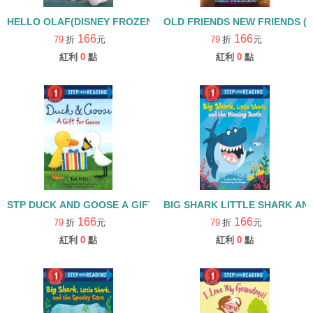
HELLO OLAF(DISNEY FROZEN)/STEP INTO READING LEVEL 1
OLD FRIENDS NEW FRIENDS (D
166
166
79
折
元
79
折
元
紅利
0
點
紅利
0
點
STP DUCK AND GOOSE A GIFT FOR GOOSE/L1
BIG SHARK LITTLE SHARK AND
166
166
79
折
元
79
折
元
紅利
0
點
紅利
0
點