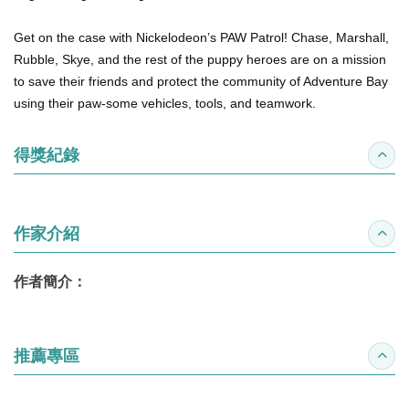
Get on the case with Nickelodeon’s
PAW Patrol
! Chase, Marshall,
Rubble, Skye, and the rest of the puppy heroes are on a mission
to save their friends and protect the community of Adventure Bay
using their
paw
-some vehicles, tools, and teamwork.
得獎紀錄
收合
作家介紹
收合
作者簡介：
推薦專區
收合