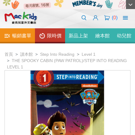
(
0
)
暢銷書單
限時價
新品上架
繪本館
幼兒館
首頁
讀本館
Step Into Reading
Level 1
THE SPOOKY CABIN (PAW PATROL)/STEP INTO READING
LEVEL 1