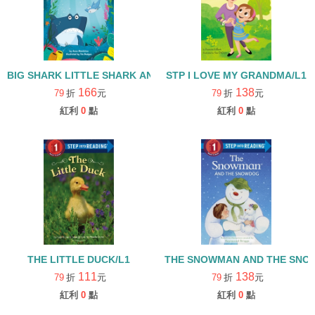
BIG SHARK LITTLE SHARK AND THE SPOOKY CAVE/STEP INTO 
STP I LOVE MY GRANDMA/L1
166
138
79
折
元
79
折
元
紅利
0
點
紅利
0
點
THE LITTLE DUCK/L1
THE SNOWMAN AND THE SNOW
111
138
79
折
元
79
折
元
紅利
0
點
紅利
0
點