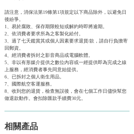
請注意，消保法第19條第1項規定以下商品除外，以避免日
後紛爭。
1、易於腐敗、保存期限較短或解約時即將逾期。
2、依消費者要求所為之客製化給付。
3、過了七天鑑賞其或個人因素要求退貨/款，請自行負擔寄
回郵資。
4、經消費者拆封之影音商品或電腦軟體。
5、非以有形媒介提供之數位內容或一經提供即為完成之線
上服務，經消費者事先同意始提供。
6、已拆封之個人衛生用品。
7、國際航空客運服務。
8、收到您的退貨，檢查無誤後，會在七個工作日儘快幫您
做退款動作。會扣除匯款手續費30元。
相關產品