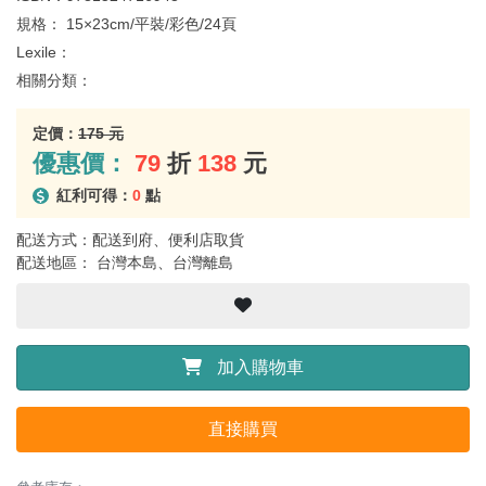
規格：
15×23cm/平裝/彩色/24頁
Lexile：
相關分類：
定價：
175 元
優惠價：
79
折
138
元
紅利可得：
0
點
配送方式：配送到府、便利店取貨
配送地區： 台灣本島、台灣離島
加入購物車
直接購買