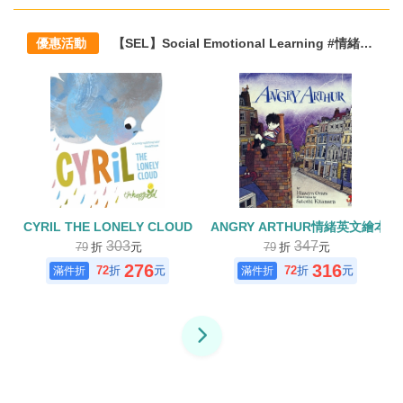
優惠活動
【SEL】Social Emotional Learning #情緒教育 #雙語生活化閱讀主題方案
CYRIL THE LONELY CLOUD
ANGRY ARTHUR情緒英文繪本(
303
347
79
折
元
79
折
元
276
316
72
折
元
72
折
元