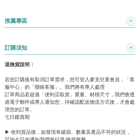
推薦專區
收合
訂購須知
收合
退換貨說明：
若您訂購後有取消訂單需求，您可登入麥克兒童會員，「客
服中心」的「聯絡客服」。我們將有專人處理
訂單商品若超過「便利店取貨」重量、材積尺寸，我們會透
過電子郵件或專人通知您，待確認配送物流方式後，才會處
理您的訂單。
七日鑑賞期
▶ 收到貨品後，如發現有破損、數量及產品不符的狀況，
可於七日內通知我們進行退/換貨服務。