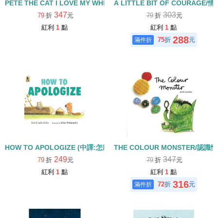
PETE THE CAT I LOVE MY WHITE SHOES(中譯：皮皮貓—我
A LITTLE BIT OF COURAGE/
347
303
79
折
元
79
折
元
紅利
1
點
紅利
1
點
288
75
折
元
HOW TO APOLOGIZE (中譯:怎麼說對不起)
THE COLOUR MONSTER/認識
249
347
79
折
元
79
折
元
紅利
1
點
紅利
1
點
316
72
折
元