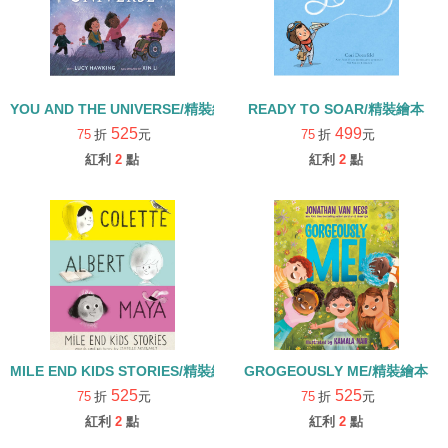
YOU AND THE UNIVERSE/精裝繪本
READY TO SOAR/精裝繪本
525
499
75
折
元
75
折
元
紅利
2
點
紅利
2
點
MILE END KIDS STORIES/精裝繪本
GROGEOUSLY ME/精裝繪本
525
525
75
折
元
75
折
元
紅利
2
點
紅利
2
點