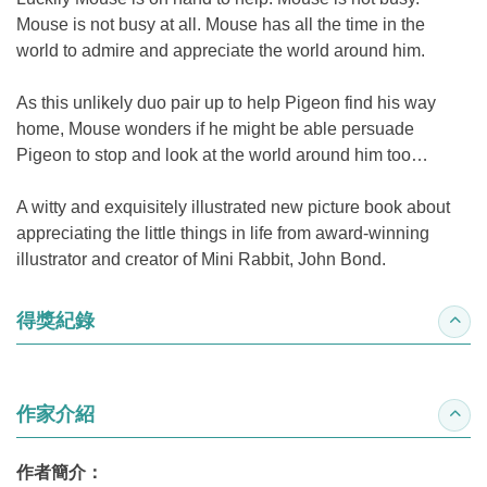
Mouse is not busy at all. Mouse has all the time in the
world to admire and appreciate the world around him.
As this unlikely duo pair up to help Pigeon find his way
home, Mouse wonders if he might be able persuade
Pigeon to stop and look at the world around him too…
A witty and exquisitely illustrated new picture book about
appreciating the little things in life from award-winning
illustrator and creator of Mini Rabbit, John Bond.
得獎紀錄
收合
作家介紹
收合
作者簡介：