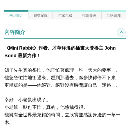
內容簡介
得獎紀錄
作家介紹
推薦專區
訂購須知
內容簡介
收合
《
Mini Rabbit
》作者、才華洋溢的插畫大獎得主
John
Bond
最新力作！
鴿子先生真的很忙，他正忙著處理一堆「天大的要事」。
他急急忙忙地衝過來、趕到那過去，腳步快得停不下來，
更糟糕的是
——
他絕對、絕對沒有時間讓自己「迷路」。
幸好，小老鼠出現了。
小老鼠一點也不忙，真的，他悠哉得很。
他擁有全世界最充裕的時間，去欣賞並感謝身邊的一草一
木。