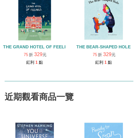
THE GRAND HOTEL OF FEELINGS (中譯:情緒大飯店)
THE BEAR-SHAPED HOLE
329
329
75
折
元
75
折
元
紅利
1
點
紅利
1
點
近期觀看商品一覽