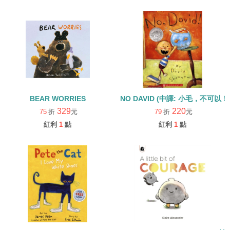
BEAR WORRIES
NO DAVID (中譯: 小毛，不可以！
329
220
75
折
元
79
折
元
紅利
1
點
紅利
1
點