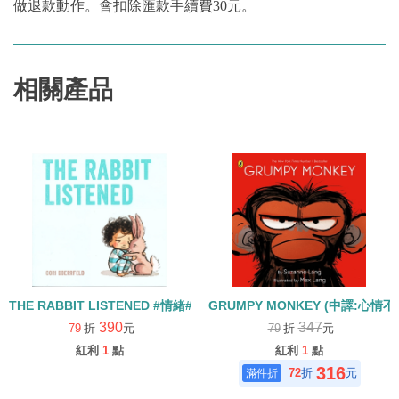
做退款動作。會扣除匯款手續費30元。
相關產品
THE RABBIT LISTENED #情緒#友誼
GRUMPY MONKEY (中譯:心情
390
347
79
折
元
79
折
元
紅利
1
點
紅利
1
點
316
72
折
元