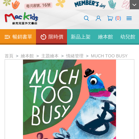
(
0
)
暢銷書單
限時價
新品上架
繪本館
幼兒館
首頁
繪本館
主題繪本
情緒管理
MUCH TOO BUSY