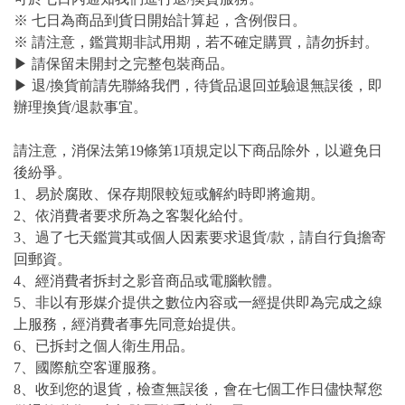
※ 七日為商品到貨日開始計算起，含例假日。
※ 請注意，鑑賞期非試用期，若不確定購買，請勿拆封。
▶ 請保留未開封之完整包裝商品。
▶ 退/換貨前請先聯絡我們，待貨品退回並驗退無誤後，即
辦理換貨/退款事宜。
請注意，消保法第19條第1項規定以下商品除外，以避免日
後紛爭。
1、易於腐敗、保存期限較短或解約時即將逾期。
2、依消費者要求所為之客製化給付。
3、過了七天鑑賞其或個人因素要求退貨/款，請自行負擔寄
回郵資。
4、經消費者拆封之影音商品或電腦軟體。
5、非以有形媒介提供之數位內容或一經提供即為完成之線
上服務，經消費者事先同意始提供。
6、已拆封之個人衛生用品。
7、國際航空客運服務。
8、收到您的退貨，檢查無誤後，會在七個工作日儘快幫您