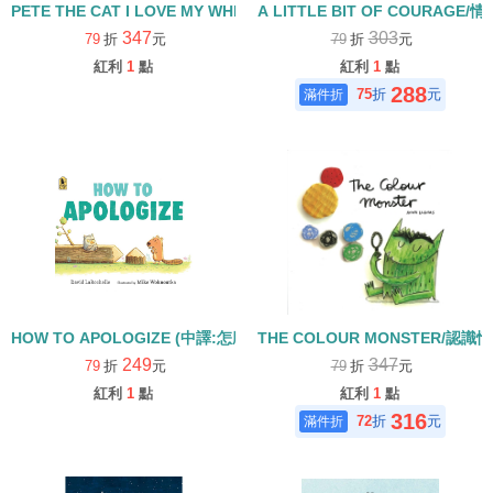
PETE THE CAT I LOVE MY WHITE SHOES(中譯：皮皮貓—我
A LITTLE BIT OF COURAGE/
347
303
79
折
元
79
折
元
紅利
1
點
紅利
1
點
288
75
折
元
HOW TO APOLOGIZE (中譯:怎麼說對不起)
THE COLOUR MONSTER/認識
249
347
79
折
元
79
折
元
紅利
1
點
紅利
1
點
316
72
折
元