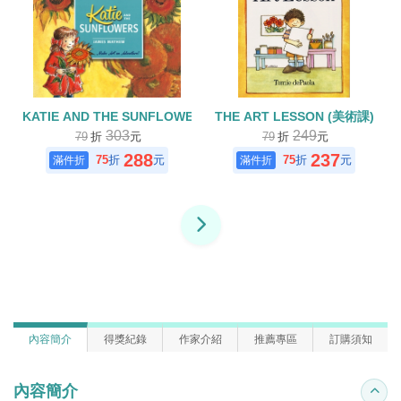
KATIE AND THE SUNFLOWERS
THE ART LESSON (美術課)
303
249
79
折
元
79
折
元
288
237
75
折
元
75
折
元
內容簡介
得獎紀錄
作家介紹
推薦專區
訂購須知
內容簡介
收合