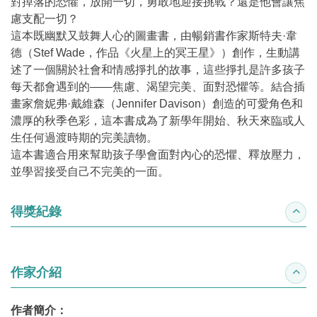
對掉落的恐懼，放開一切，勇敢地迎接挑戰？還是他會讓焦
慮支配一切？
這本既幽默又鼓舞人心的圖畫書，由暢銷書作家斯特夫·韋
德（Stef Wade，作品《火星上的冥王星》）創作，生動講
述了一個關於社會和情感掙扎的故事，這些掙扎是許多孩子
每天都會遇到的——焦慮、渴望完美、面對恐懼等。結合插
畫家詹妮弗·戴維森（Jennifer Davison）創造的可愛角色和
濃厚的秋季色彩，這本書成為了新學年開始、秋天來臨或人
生任何過渡時期的完美讀物。
這本書適合用來幫助孩子學會面對內心的恐懼、釋放壓力，
並學習接受自己不完美的一面。
得獎紀錄
收合
作家介紹
收合
作者簡介：