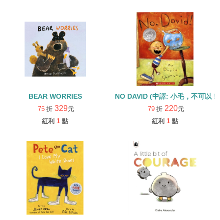
BEAR WORRIES
NO DAVID (中譯: 小毛，不可以！
329
220
75
折
元
79
折
元
紅利
1
點
紅利
1
點