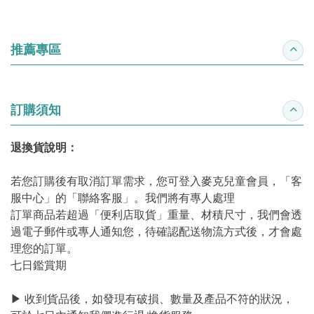
推薦專區
收合
訂購須知
收合
退換貨說明：
若您訂購後有取消訂單需求，您可登入麥克兒童會員，「客
服中心」的「聯絡客服」。我們將有專人處理
訂單商品若超過「便利店取貨」重量、材積尺寸，我們會透
過電子郵件或專人通知您，待確認配送物流方式後，才會處
理您的訂單。
七日鑑賞期
▶ 收到貨品後，如發現有破損、數量及產品不符的狀況，