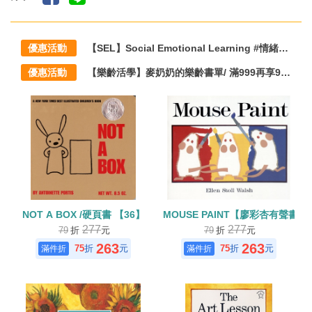
優惠活動
【SEL】Social Emotional Learning #情緒教育 #雙語生活化閱讀主題方案
優惠活動
【樂齡活學】麥奶奶的樂齡書單/ 滿999再享95折
NOT A BOX /硬頁書 【36】
MOUSE PAINT【廖彩杏有聲書
277
277
79
折
元
79
折
元
263
263
75
折
元
75
折
元