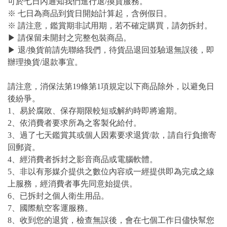
可於七日內通知我們進行退/換貨服務。
※ 七日為商品到貨日開始計算起，含例假日。
※ 請注意，鑑賞期非試用期，若不確定購買，請勿拆封。
▶ 請保留未開封之完整包裝商品。
▶ 退/換貨前請先聯絡我們，待貨品退回並驗退無誤後，即
辦理換貨/退款事宜。
請注意，消保法第19條第1項規定以下商品除外，以避免日
後紛爭。
1、易於腐敗、保存期限較短或解約時即將逾期。
2、依消費者要求所為之客製化給付。
3、過了七天鑑賞其或個人因素要求退貨/款，請自行負擔寄
回郵資。
4、經消費者拆封之影音商品或電腦軟體。
5、非以有形媒介提供之數位內容或一經提供即為完成之線
上服務，經消費者事先同意始提供。
6、已拆封之個人衛生用品。
7、國際航空客運服務。
8、收到您的退貨，檢查無誤後，會在七個工作日儘快幫您