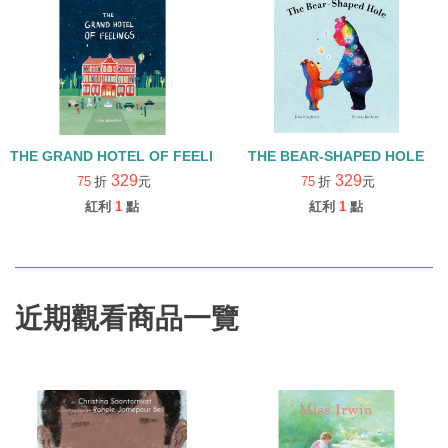
THE GRAND HOTEL OF FEELINGS (中譯:情緒大飯店)
THE BEAR-SHAPED HOLE
329
329
75
折
元
75
折
元
紅利
1
點
紅利
1
點
近期觀看商品一覽