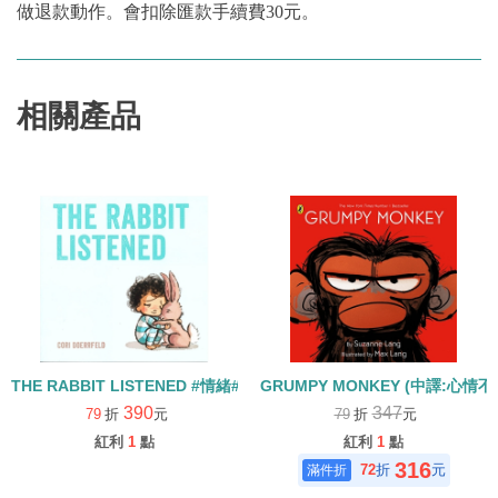
做退款動作。會扣除匯款手續費30元。
相關產品
THE RABBIT LISTENED #情緒#友誼
GRUMPY MONKEY (中譯:心情
390
347
79
折
元
79
折
元
紅利
1
點
紅利
1
點
316
72
折
元