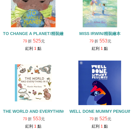
TO CHANGE A PLANET/精裝繪本
MISS IRWIN/精裝繪本
525
553
79
折
元
79
折
元
紅利
1
點
紅利
1
點
THE WORLD AND EVERYTHING IN IT/精裝繪本
WELL DONE MUMMY PENGUI
553
525
79
折
元
79
折
元
紅利
1
點
紅利
1
點