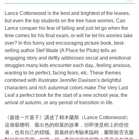
Lance Cottonwood is the best and brightest of the leaves,
but even the top students on the tree have worries. Can
Lance conquer his fear of falling and just let go when the
time comes for his final exam, or will he let his worries take
over? In this funny and encouraging picture book, best-
selling author Stef Wade (A Place for Pluto) tells an
engaging story and deftly addresses social and emotional
struggles many kids encounter each day...feeling anxious,
wanting to be perfect, facing fears, etc. These themes
combined with illustrator Jennifer Davison's delightful
characters and rich autumnal colors make The Very Last
Leaf a perfect book for the start of a new school year, the
arrival of autumn, or any period of transition in life.
《最後一片葉子》講述了棉木蘭斯（Lance Cottonwood）
這個最聰明、最出色的樹葉的故事，但即便是樹上的佼佼
者，也有自己的煩惱。當最終的考驗來臨時，蘭斯能否克服