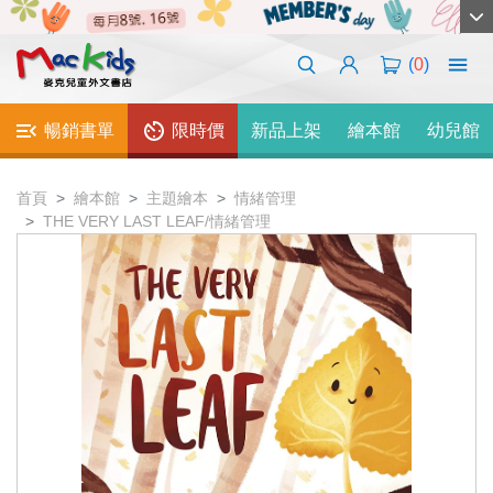
(
0
)
暢銷書單
限時價
新品上架
繪本館
幼兒館
首頁
繪本館
主題繪本
情緒管理
THE VERY LAST LEAF/情緒管理