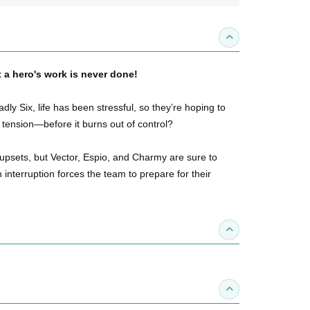
收合內容簡介
 a hero's work is never done!
y Six, life has been stressful, so they’re hoping to
 tension—before it burns out of control?
upsets, but Vector, Espio, and Charmy are sure to
interruption forces the team to prepare for their
收合得獎紀錄
收合作家介紹