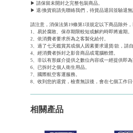
▶ 請保留未開封之完整包裝商品。
▶ 退/換貨前請先聯絡我們，待貨品退回並驗退無
請注意，消保法第19條第1項規定以下商品除外
1、易於腐敗、保存期限較短或解約時即將逾期。
2、依消費者要求所為之客製化給付。
3、過了七天鑑賞其或個人因素要求退貨/款，請
4、經消費者拆封之影音商品或電腦軟體。
5、非以有形媒介提供之數位內容或一經提供即
6、已拆封之個人衛生用品。
7、國際航空客運服務。
8、收到您的退貨，檢查無誤後，會在七個工作日
相關產品