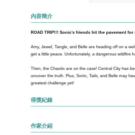
內容簡介
ROAD TRIP!!! Sonic’s friends hit the pavement fo
Amy, Jewel, Tangle, and Belle are heading off on a wel
get a little peace. Unfortunately, a dangerous wildfir
Then, the Chaotix are on the case! Central City has b
uncover the truth. Plus, Sonic, Tails, and Belle may ha
greatest challenge yet!
得獎紀錄
作家介紹