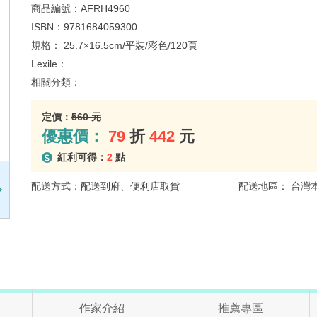
商品編號：
AFRH4960
ISBN：
9781684059300
規格：
25.7×16.5cm/平裝/彩色/120頁
Lexile：
相關分類：
定價：
560 元
優惠價：
79
折
442
元
紅利可得：
2
點
配送方式：配送到府、便利店取貨
配送地區： 台灣
作家介紹
推薦專區