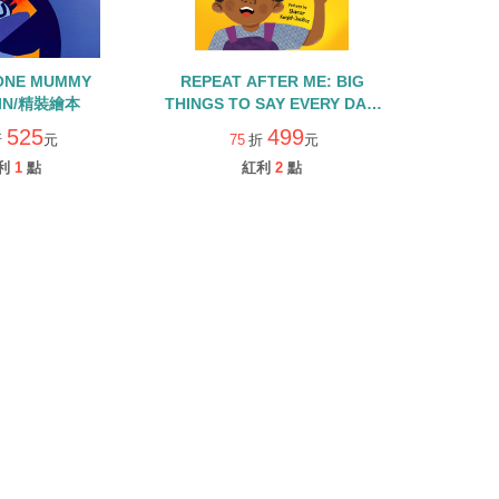
ONE MUMMY
REPEAT AFTER ME: BIG
IN/精裝繪本
THINGS TO SAY EVERY DAY/
精裝繪本
525
499
折
元
75
折
元
利
1
點
紅利
2
點