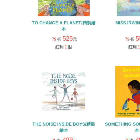
TO CHANGE A PLANET/精裝繪
MISS IRW
本
525
5
79
折
元
79
折
紅利
1
點
紅利
1
THE NOISE INSIDE BOYS/精裝
SOMETHING S
繪本
本
499
4