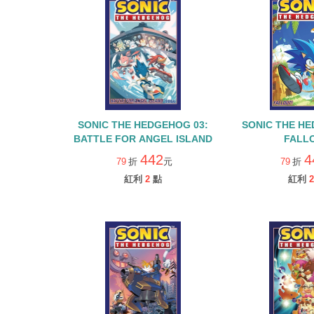
SONIC THE HEDGEHOG 03:
SONIC THE HE
BATTLE FOR ANGEL ISLAND
FALL
442
4
79
折
元
79
折
紅利
2
點
紅利
2