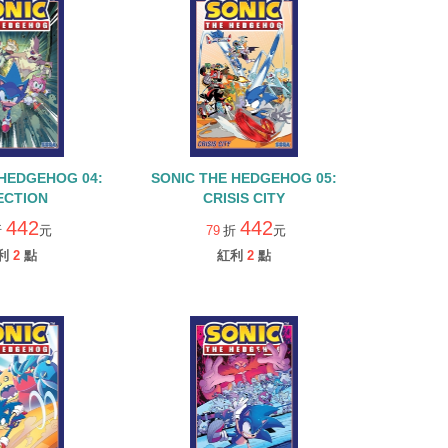
 HEDGEHOG 04:
SONIC THE HEDGEHOG 05:
ECTION
CRISIS CITY
442
442
折
元
79
折
元
利
2
點
紅利
2
點