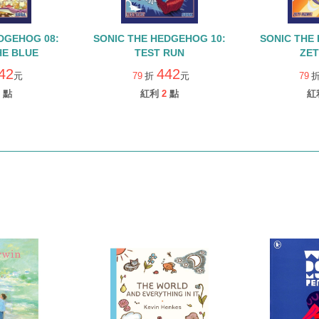
DGEHOG 08:
SONIC THE HEDGEHOG 10:
SONIC THE
HE BLUE
TEST RUN
ZET
42
442
元
79
折
元
79
點
紅利
2
點
紅