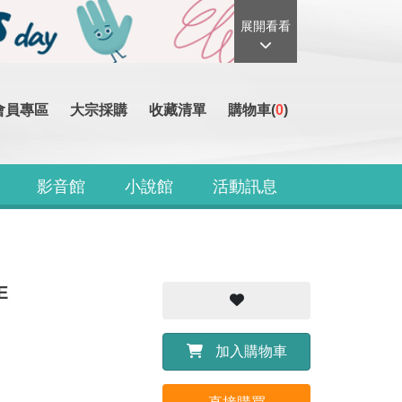
展開看看
會員專區
大宗採購
收藏清單
購物車(
0
)
影音館
小說館
活動訊息
E
加入購物車