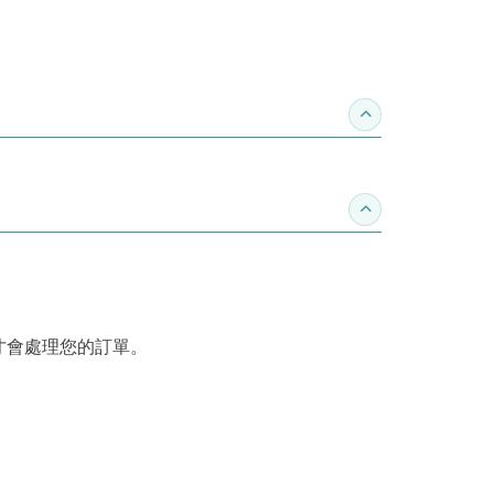
收合推薦專區
收合訂購須知
才會處理您的訂單。