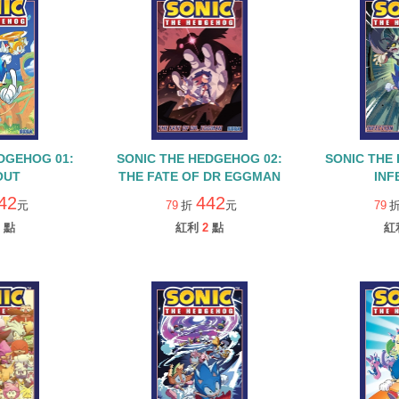
DGEHOG 01:
SONIC THE HEDGEHOG 02:
SONIC THE
OUT
THE FATE OF DR EGGMAN
INF
42
442
元
79
折
元
79
點
紅利
2
點
紅