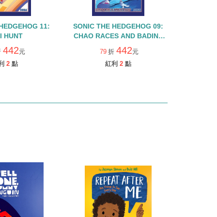
 HEDGEHOG 11:
SONIC THE HEDGEHOG 09:
I HUNT
CHAO RACES AND BADINK
BASES
442
442
折
元
79
折
元
利
2
點
紅利
2
點