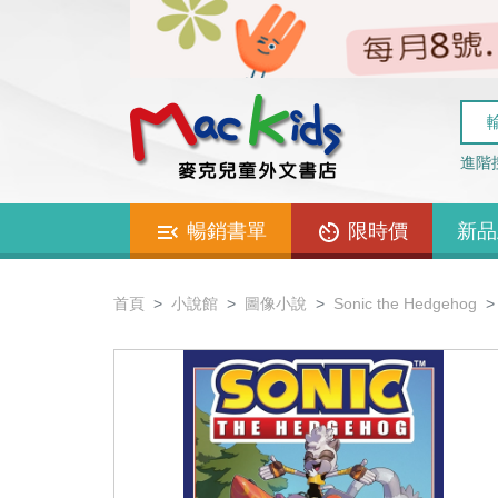
進階
暢銷書單
限時價
新品
首頁
小說館
圖像小說
Sonic the Hedgehog