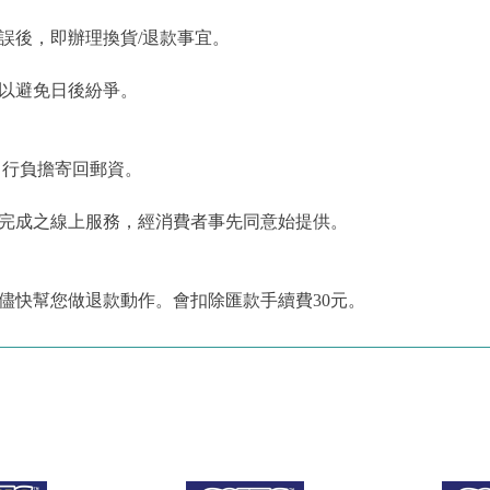
誤後，即辦理換貨/退款事宜。
，以避免日後紛爭。
自行負擔寄回郵資。
為完成之線上服務，經消費者事先同意始提供。
儘快幫您做退款動作。會扣除匯款手續費30元。