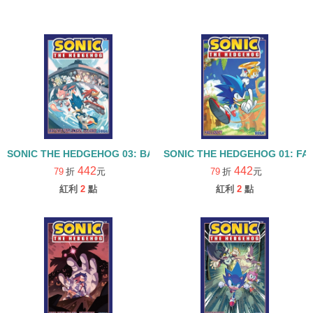
SONIC THE HEDGEHOG 03: BATTLE FOR ANGEL ISLAND
SONIC THE HEDGEHOG 01: FA
442
442
79
折
元
79
折
元
紅利
2
點
紅利
2
點