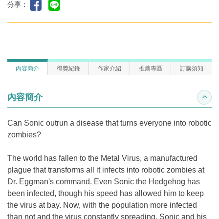
分享：
內容簡介
得獎紀錄
作家介紹
推薦專區
訂購須知
內容簡介
收合
Can Sonic outrun a disease that turns everyone into robotic
zombies?
The world has fallen to the Metal Virus, a manufactured
plague that transforms all it infects into robotic zombies at
Dr. Eggman's command. Even Sonic the Hedgehog has
been infected, though his speed has allowed him to keep
the virus at bay. Now, with the population more infected
than not and the virus constantly spreading, Sonic and his