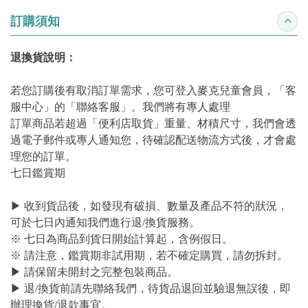
訂購須知
收合
退換貨說明：
若您訂購後有取消訂單需求，您可登入麥克兒童會員，「客
服中心」的「聯絡客服」。我們將有專人處理
訂單商品若超過「便利店取貨」重量、材積尺寸，我們會透
過電子郵件或專人通知您，待確認配送物流方式後，才會處
理您的訂單。
七日鑑賞期
▶ 收到貨品後，如發現有破損、數量及產品不符的狀況，
可於七日內通知我們進行退/換貨服務。
※ 七日為商品到貨日開始計算起，含例假日。
※ 請注意，鑑賞期非試用期，若不確定購買，請勿拆封。
▶ 請保留未開封之完整包裝商品。
▶ 退/換貨前請先聯絡我們，待貨品退回並驗退無誤後，即
辦理換貨/退款事宜。