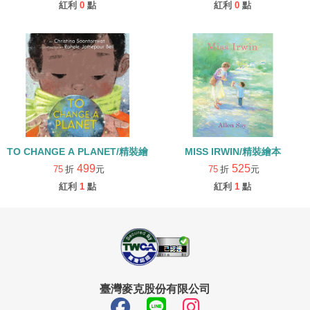
紅利
0
點
紅利
0
點
TO CHANGE A PLANET/精裝繪本
MISS IRWIN/精裝繪本
499
525
75
折
元
75
折
元
紅利
1
點
紅利
1
點
臺灣麥克股份有限公司