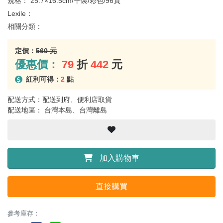
規格：
25.7×16.5cm/平裝/彩色/96頁
Lexile：
相關分類：
定價：
560 元
優惠價：
79
折
442
元
紅利可得：
2
點
配送方式：配送到府、便利店取貨
配送地區： 台灣本島、台灣離島
加入購物車
直接購買
參考庫存：