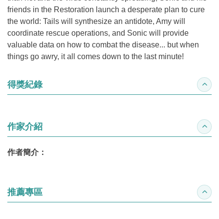
friends in the Restoration launch a desperate plan to cure
the world: Tails will synthesize an antidote, Amy will
coordinate rescue operations, and Sonic will provide
valuable data on how to combat the disease... but when
things go awry, it all comes down to the last minute!
得獎紀錄
收合
作家介紹
收合
作者簡介：
推薦專區
收合