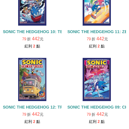
SONIC THE HEDGEHOG 10: TEST RUN
SONIC THE HEDGEHOG 11: ZE
442
442
79
折
元
79
折
元
紅利
2
點
紅利
2
點
SONIC THE HEDGEHOG 12: TRIAL BY FIRE
SONIC THE HEDGEHOG 09: CH
442
442
79
折
元
79
折
元
紅利
2
點
紅利
2
點