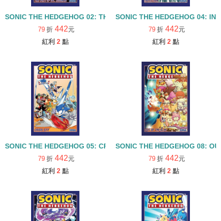
SONIC THE HEDGEHOG 02: THE FATE OF DR EGGMAN
SONIC THE HEDGEHOG 04: IN
442
442
79
折
元
79
折
元
紅利
2
點
紅利
2
點
SONIC THE HEDGEHOG 05: CRISIS CITY
SONIC THE HEDGEHOG 08: OU
442
442
79
折
元
79
折
元
紅利
2
點
紅利
2
點