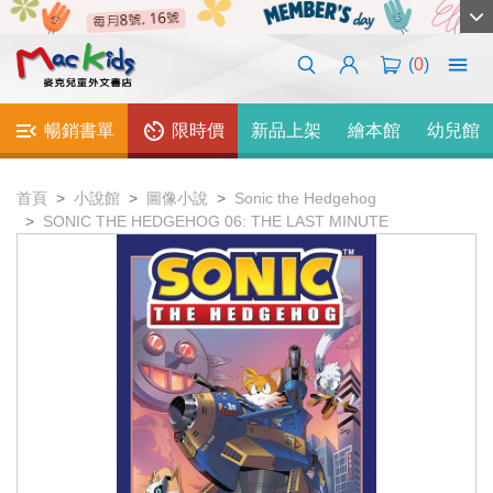
(
0
)
暢銷書單
限時價
新品上架
繪本館
幼兒館
首頁
小說館
圖像小說
Sonic the Hedgehog
SONIC THE HEDGEHOG 06: THE LAST MINUTE