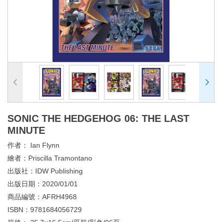
SONIC THE HEDGEHOG 06: THE LAST
MINUTE
作者：
Ian Flynn
繪者：
Priscilla Tramontano
出版社：
IDW Publishing
出版日期：
2020/01/01
商品編號：
AFRH4968
ISBN：
9781684056729