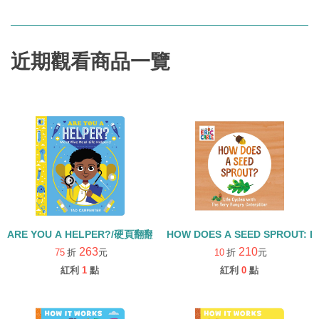
近期觀看商品一覽
ARE YOU A HELPER?/硬頁翻翻書
HOW DOES A SEED SPROUT: L
263
210
75
折
元
10
折
元
紅利
1
點
紅利
0
點