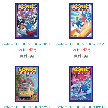
SONIC THE HEDGEHOG 10: TEST RUN
SONIC THE HEDGEHOG 11: ZE
442
442
79
折
元
79
折
元
紅利
2
點
紅利
2
點
SONIC THE HEDGEHOG 12: TRIAL BY FIRE
SONIC THE HEDGEHOG 09: CH