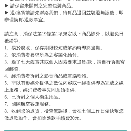
▶ 請保留未開封之完整包裝商品。
▶ 退/換貨前請先聯絡我們，待貨品退回並驗退無誤後，即
辦理換貨/退款事宜。
請注意，消保法第19條第1項規定以下商品除外，以避免日
後紛爭。
1、易於腐敗、保存期限較短或解約時即將逾期。
2、依消費者要求所為之客製化給付。
3、過了七天鑑賞其或個人因素要求退貨/款，請自行負擔寄
回郵資。
4、經消費者拆封之影音商品或電腦軟體。
5、非以有形媒介提供之數位內容或一經提供即為完成之線
上服務，經消費者事先同意始提供。
6、已拆封之個人衛生用品。
7、國際航空客運服務。
8、收到您的退貨，檢查無誤後，會在七個工作日儘快幫您
做退款動作。會扣除匯款手續費30元。