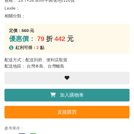
規格：
25.7×16.5cm/平裝/彩色/120頁
Lexile：
相關分類：
定價：
560 元
優惠價：
79
折
442
元
紅利可得：
2
點
配送方式：配送到府、便利店取貨
配送地區： 台灣本島、台灣離島
加入購物車
直接購買
參考庫存：