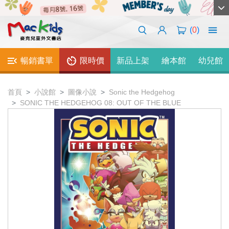
(
0
)
暢銷書單
限時價
新品上架
繪本館
幼兒館
首頁
小說館
圖像小說
Sonic the Hedgehog
SONIC THE HEDGEHOG 08: OUT OF THE BLUE