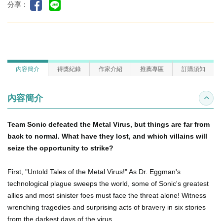
分享：
內容簡介
得獎紀錄
作家介紹
推薦專區
訂購須知
內容簡介
收合
Team Sonic defeated the Metal Virus, but things are far from
back to normal. What have they lost, and which villains will
seize the opportunity to strike?
First, "Untold Tales of the Metal Virus!" As Dr. Eggman's
technological plague sweeps the world, some of Sonic's greatest
allies and most sinister foes must face the threat alone! Witness
wrenching tragedies and surprising acts of bravery in six stories
from the darkest days of the virus.