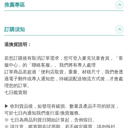
推薦專區
收合
訂購須知
收合
退換貨說明：
若您訂購後有取消訂單需求，您可登入麥克兒童會員，「客
服中心」的「聯絡客服」。我們將有專人處理
訂單商品若超過「便利店取貨」重量、材積尺寸，我們會透
過電子郵件或專人通知您，待確認配送物流方式後，才會處
理您的訂單。
七日鑑賞期
▶ 收到貨品後，如發現有破損、數量及產品不符的狀況，
可於七日內通知我們進行退/換貨服務。
※ 七日為商品到貨日開始計算起，含例假日。
※ 請注意，鑑賞期非試用期，若不確定購買，請勿拆封。