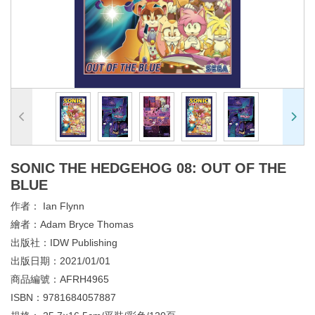
SONIC THE HEDGEHOG 08: OUT OF THE
BLUE
作者：
Ian Flynn
繪者：
Adam Bryce Thomas
出版社：
IDW Publishing
出版日期：
2021/01/01
商品編號：
AFRH4965
ISBN：
9781684057887