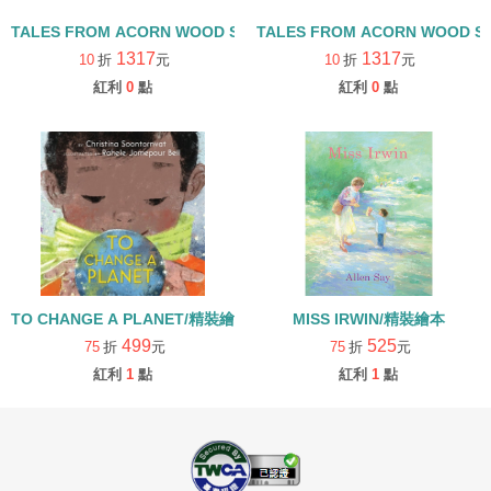
TALES FROM ACORN WOOD STORY COLLECTION 觀察探索組/
TALES FROM ACORN WOOD 
1317
1317
10
折
元
10
折
元
紅利
0
點
紅利
0
點
TO CHANGE A PLANET/精裝繪本
MISS IRWIN/精裝繪本
499
525
75
折
元
75
折
元
紅利
1
點
紅利
1
點