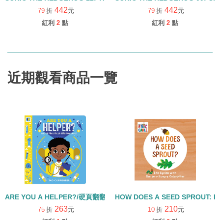
442
442
79
折
元
79
折
元
紅利
2
點
紅利
2
點
近期觀看商品一覽
ARE YOU A HELPER?/硬頁翻翻書
HOW DOES A SEED SPROUT: L
263
210
75
折
元
10
折
元