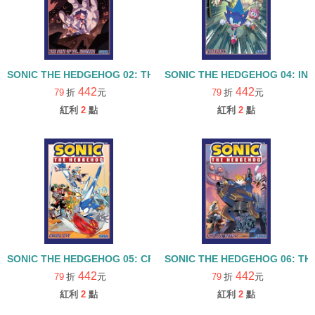
SONIC THE HEDGEHOG 02: THE FATE OF DR EGGMAN
SONIC THE HEDGEHOG 04: IN
442
442
79
折
元
79
折
元
紅利
2
點
紅利
2
點
SONIC THE HEDGEHOG 05: CRISIS CITY
SONIC THE HEDGEHOG 06: TH
442
442
79
折
元
79
折
元
紅利
2
點
紅利
2
點