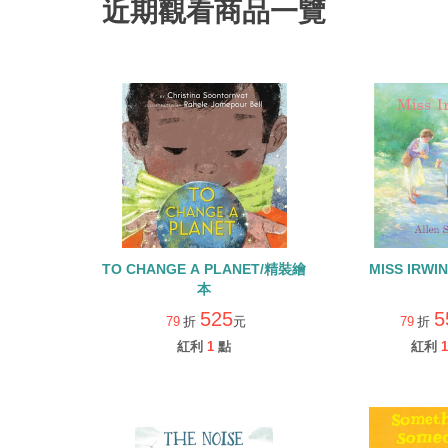
近期觀看商品一覽
TO CHANGE A PLANET/精裝繪
MISS IRW
本
525
5
79
折
元
79
折
紅利
1
點
紅利
1