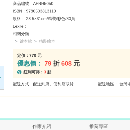
商品編號：
AFRH5050
ISBN：
9780593813119
規格：
23.5×31cm/精裝/彩色/80頁
Lexile：
相關分類：
繪本館
精裝繪本
定價：
770 元
優惠價：
79
折
608
元
紅利可得：
3
點
配送方式：配送到府、便利店取貨
配送地區： 台灣
作家介紹
推薦專區