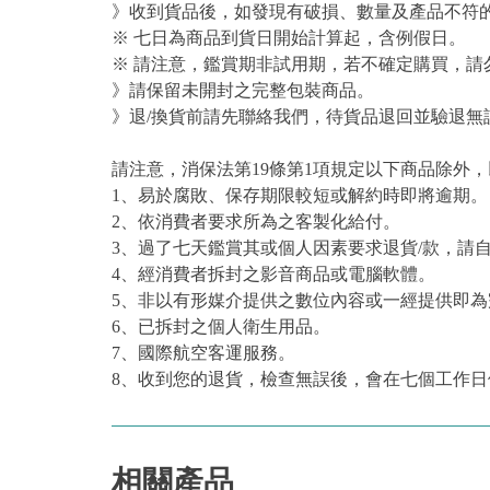
》收到貨品後，如發現有破損、數量及產品不符的
※ 七日為商品到貨日開始計算起，含例假日。
※ 請注意，鑑賞期非試用期，若不確定購買，請
》請保留未開封之完整包裝商品。
》退/換貨前請先聯絡我們，待貨品退回並驗退無
請注意，消保法第19條第1項規定以下商品除外
1、易於腐敗、保存期限較短或解約時即將逾期。
2、依消費者要求所為之客製化給付。
3、過了七天鑑賞其或個人因素要求退貨/款，請
4、經消費者拆封之影音商品或電腦軟體。
5、非以有形媒介提供之數位內容或一經提供即
6、已拆封之個人衛生用品。
7、國際航空客運服務。
8、收到您的退貨，檢查無誤後，會在七個工作日
相關產品