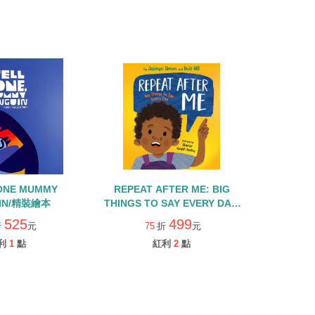
ONE MUMMY
REPEAT AFTER ME: BIG
IN/精裝繪本
THINGS TO SAY EVERY DAY/
精裝繪本
525
499
折
元
75
折
元
利
1
點
紅利
2
點