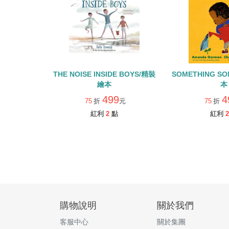
THE NOISE INSIDE BOYS/精裝
SOMETHING S
繪本
本
499
4
75
折
元
75
折
紅利
2
點
紅利
2
購物說明
關於我們
客服中心
關於集團