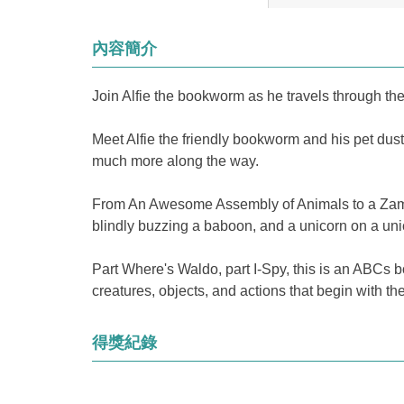
內容簡介
Join Alfie the bookworm as he travels through the
Meet Alfie the friendly bookworm and his pet dust
much more along the way.
From An Awesome Assembly of Animals to a Zambon
blindly buzzing a baboon, and a unicorn on a uni
Part Where's Waldo, part I-Spy, this is an ABCs boo
creatures, objects, and actions that begin with 
得獎紀錄