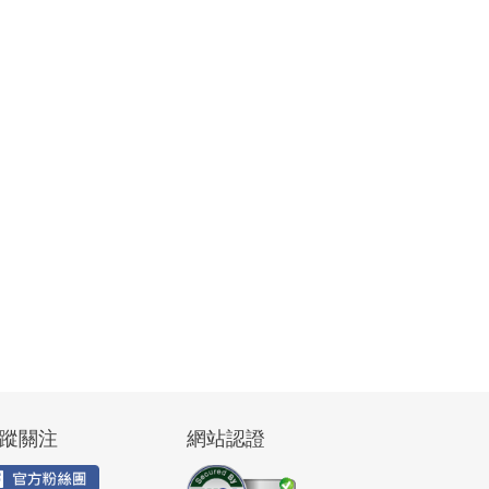
蹤關注
網站認證