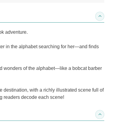
收合內容簡介
ook adventure.
tter in the alphabet searching for her—and finds
d wonders of the alphabet—like a bobcat barber
destination, with a richly illustrated scene full of
ung readers decode each scene!
收合得獎紀錄