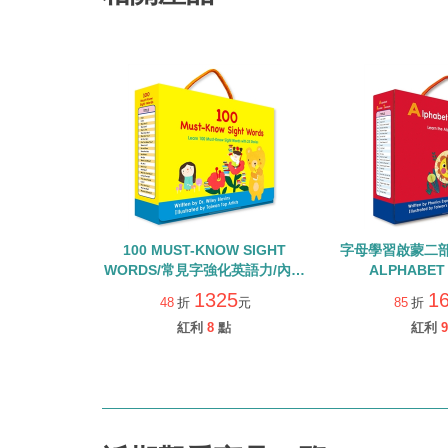
100 MUST-KNOW SIGHT
字母學習啟蒙二部
WORDS/常見字強化英語力/內含
ALPHABET
25本小書+Qrcode+字卡
TREASURE 
1325
1
48
折
元
85
折
+Qrc
紅利
8
點
紅利
9