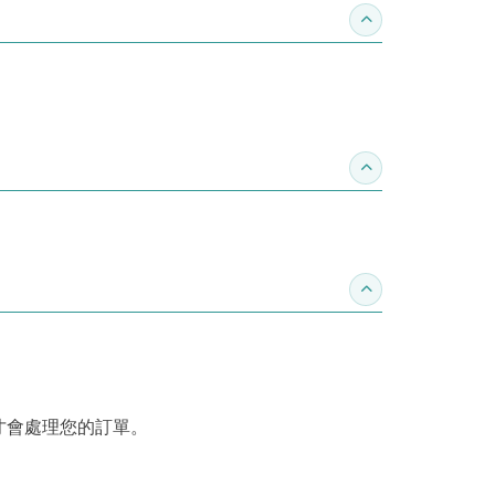
收合作家介紹
收合推薦專區
收合訂購須知
才會處理您的訂單。