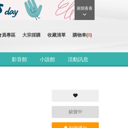
展開看看
會員專區
大宗採購
收藏清單
購物車(
0
)
影音館
小說館
活動訊息
缺貨中