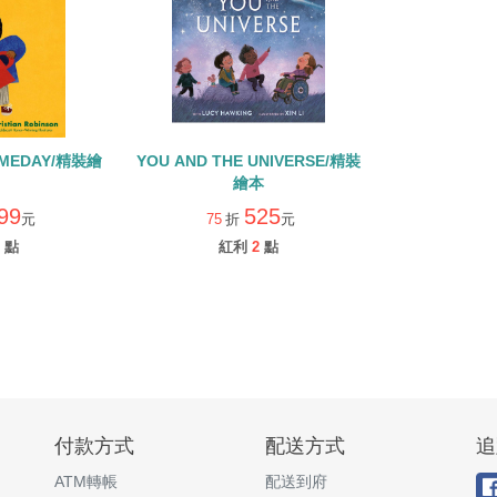
OMEDAY/精裝繪
YOU AND THE UNIVERSE/精裝
繪本
99
525
元
75
折
元
點
紅利
2
點
付款方式
配送方式
追
ATM轉帳
配送到府