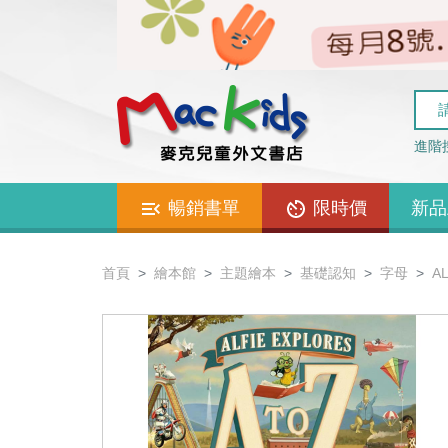
進階
暢銷書單
限時價
新品
首頁
繪本館
主題繪本
基礎認知
字母
A