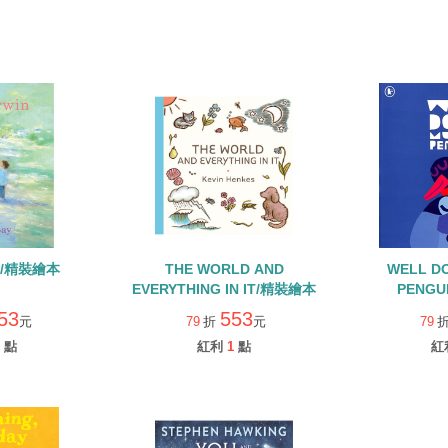
IN/精裝繪本
THE WORLD AND
WELL D
EVERYTHING IN IT/精裝繪本
PENGU
53
553
元
79
折
元
79
點
紅利
1
點
紅