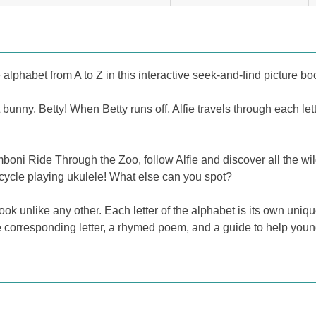
 alphabet from A to Z in this interactive seek-and-find picture b
 bunny, Betty! When Betty runs off, Alfie travels through each le
i Ride Through the Zoo, follow Alfie and discover all the wil
cycle playing ukulele! What else can you spot?
k unlike any other. Each letter of the alphabet is its own unique 
the corresponding letter, a rhymed poem, and a guide to help yo