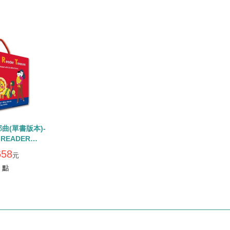
曲(單書版本)-
 READER
/內含26本小書
658
元
ode
點