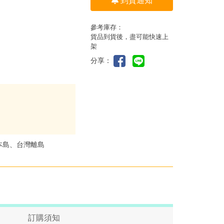
到貨通知
參考庫存：
貨品到貨後，盡可能快速上
架
分享：
本島、台灣離島
訂購須知