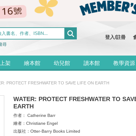
登入/註冊
搜尋
上架
繪本館
幼兒館
讀本館
教學資源
R: PROTECT FRESHWATER TO SAVE LIFE ON EARTH
WATER: PROTECT FRESHWATER TO SAVE
EARTH
作者：
Catherine Barr
繪者：
Christiane Engel
出版社：
Otter-Barry Books Limited