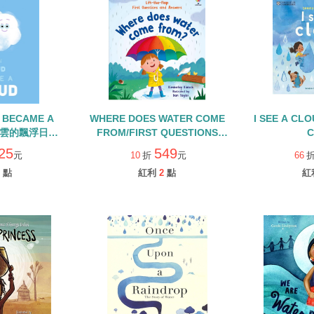
 BECAME A
WHERE DOES WATER COME
I SEE A C
小雲的飄浮日記)/
FROM/FIRST QUESTIONS
C
洋資源/乾淨水及
AND ANSWERS/硬頁翻翻書
25
549
元
10
折
元
66
生
點
紅利
2
點
紅