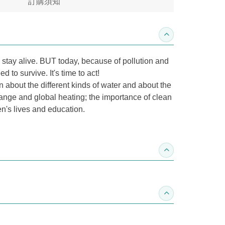
訂購須知
收合內容簡介
to stay alive. BUT today, because of pollution and
 to survive. It's time to act!
n about the different kinds of water and about the
hange and global heating; the importance of clean
en's lives and education.
收合得獎紀錄
收合作家介紹