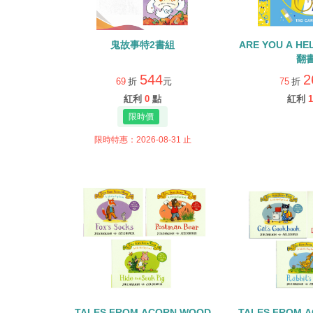
鬼故事特2書組
ARE YOU A H
翻
544
2
69
折
元
75
折
紅利
0
點
紅利
1
限時特惠：2026-08-31 止
TALES FROM ACORN WOOD
TALES FROM 