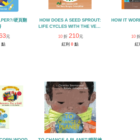
ELPER?/硬頁翻
HOW DOES A SEED SPROUT:
HOW IT WOR
書
LIFE CYCLES WITH THE VERY
HUNGRY CATERPILLAR/硬頁
63
210
元
10
折
元
10
書
點
紅利
0
點
紅
ACORN WOOD
TO CHANGE A PLANET/精裝繪