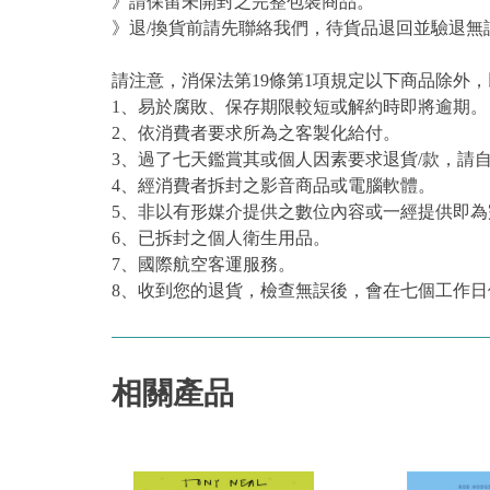
》請保留未開封之完整包裝商品。
》退/換貨前請先聯絡我們，待貨品退回並驗退無
請注意，消保法第19條第1項規定以下商品除外
1、易於腐敗、保存期限較短或解約時即將逾期。
2、依消費者要求所為之客製化給付。
3、過了七天鑑賞其或個人因素要求退貨/款，請
4、經消費者拆封之影音商品或電腦軟體。
5、非以有形媒介提供之數位內容或一經提供即
6、已拆封之個人衛生用品。
7、國際航空客運服務。
8、收到您的退貨，檢查無誤後，會在七個工作日
相關產品