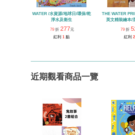
WATER /水資源/地球日/環保/乾
THE WATER PR
淨水及衛生
英文精裝繪本/
277
5
79
折
元
79
折
紅利
1
點
紅利
2
近期觀看商品一覽