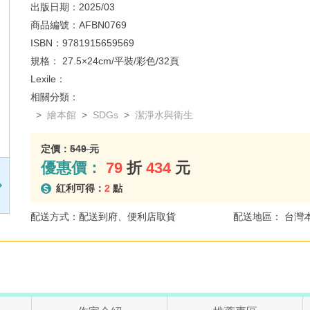
出版日期：
2025/03
商品編號：
AFBN0769
ISBN：
9781915659569
規格：
27.5×24cm/平裝/彩色/32頁
Lexile：
相關分類：
繪本館
SDGs
潔淨水與衛生
定價：
549 元
優惠價：
79
折
434
元
紅利可得：
2
點
配送方式：配送到府、便利店取貨
配送地區： 台灣