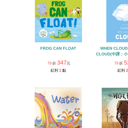
FROG CAN FLOAT
WHEN CLOUD
CLOUD(中譯：
精裝繪本/保育海
347
5
79
折
元
79
折
衛
紅利
1
點
紅利
2