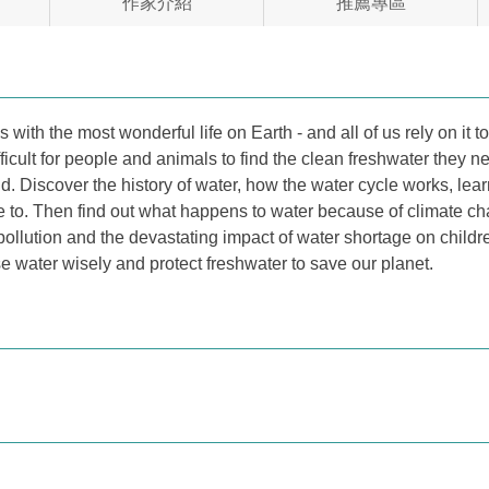
作家介紹
推薦專區
 with the most wonderful life on Earth - and all of us rely on it 
cult for people and animals to find the clean freshwater they need
ld. Discover the history of water, how the water cycle works, lear
me to. Then find out what happens to water because of climate c
pollution and the devastating impact of water shortage on childr
se water wisely and protect freshwater to save our planet.