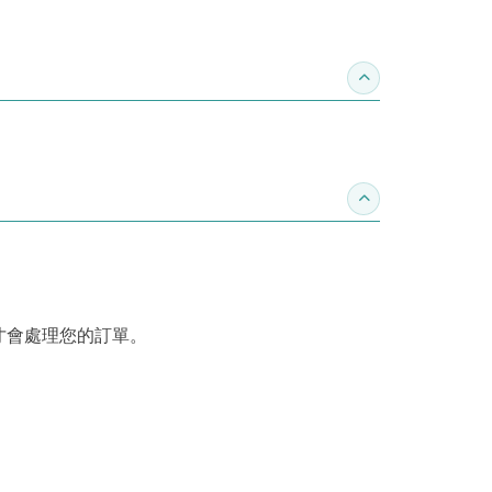
收合推薦專區
收合訂購須知
才會處理您的訂單。