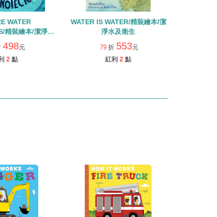
RE WATER
WATER IS WATER/精裝繪本/潔
RS/精裝繪本/潔淨水
淨水及衛生
:我們是水源守護者)
498
553
折
元
79
折
元
利
2
點
紅利
2
點