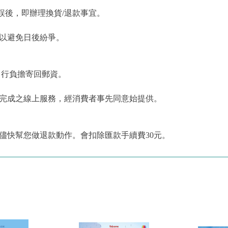
誤後，即辦理換貨/退款事宜。
，以避免日後紛爭。
自行負擔寄回郵資。
為完成之線上服務，經消費者事先同意始提供。
儘快幫您做退款動作。會扣除匯款手續費30元。