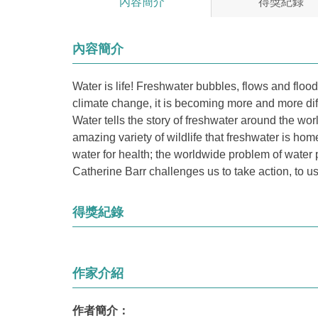
內容簡介
得獎紀錄
內容簡介
Water is life! Freshwater bubbles, flows and floods
climate change, it is becoming more and more diffi
Water tells the story of freshwater around the wor
amazing variety of wildlife that freshwater is ho
water for health; the worldwide problem of water 
Catherine Barr challenges us to take action, to u
得獎紀錄
作家介紹
作者簡介：