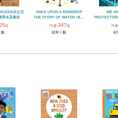
INCESS/水公主
ONCE UPON A RAINDROP
WE A
潔淨水及衛生
THE STORY OF WATER /水資
PROTECTO
源/自然/乾淨水及衛生
及衛生 (中譯
25
347
元
79
折
元
79
點
紅利
1
點
紅