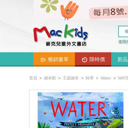
進階
暢銷書單
限時價
新品
首頁
繪本館
主題繪本
科學
Water
WATE