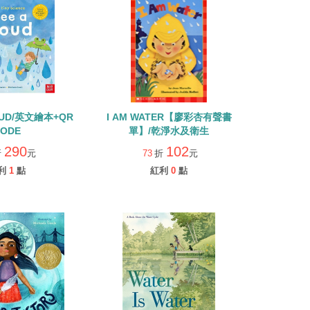
LOUD/英文繪本+QR
I AM WATER【廖彩杏有聲書
ODE
單】/乾淨水及衛生
290
102
折
元
73
折
元
利
1
點
紅利
0
點