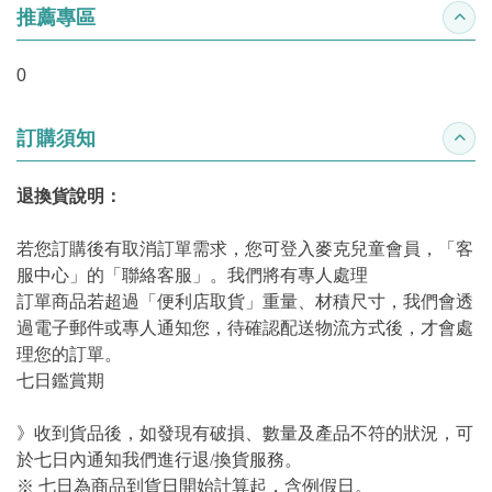
推薦專區
收合
0
訂購須知
收合
退換貨說明：
若您訂購後有取消訂單需求，您可登入麥克兒童會員，「客
服中心」的「聯絡客服」。我們將有專人處理
訂單商品若超過「便利店取貨」重量、材積尺寸，我們會透
過電子郵件或專人通知您，待確認配送物流方式後，才會處
理您的訂單。
七日鑑賞期
》收到貨品後，如發現有破損、數量及產品不符的狀況，可
於七日內通知我們進行退/換貨服務。
※ 七日為商品到貨日開始計算起，含例假日。