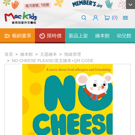
(
0
)
暢銷書單
限時價
新品上架
繪本館
幼兒館
首頁
繪本館
主題繪本
情緒管理
NO CHEESE PLEASE/英文繪本+QR CODE