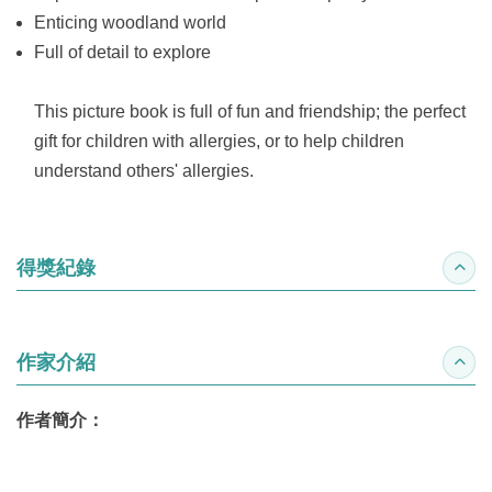
Enticing woodland world
Full of detail to explore
This picture book is full of fun and friendship; the perfect
gift for children with allergies, or to help children
understand others' allergies.
得獎紀錄
收合
作家介紹
收合
作者簡介：