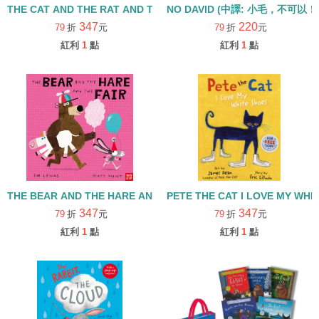
THE CAT AND THE RAT AND THE HAT/書+QR code/繪本+線上音檔
NO DAVID (中譯: 小毛，不可以！
347
220
79
折
元
79
折
元
紅利
1
點
紅利
1
點
THE BEAR AND THE HARE AND THE FAIR 繪本+QRcode
PETE THE CAT I LOVE M
347
347
79
折
元
79
折
元
紅利
1
點
紅利
1
點