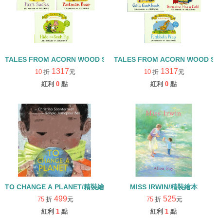
TALES FROM ACORN WOOD STORY COLLECTION 觀察探索組/
TALES FROM ACORN WOOD 
1317
1317
10
折
元
10
折
元
紅利
0
點
紅利
0
點
TO CHANGE A PLANET/精裝繪本
MISS IRWIN/精裝繪本
499
525
75
折
元
75
折
元
紅利
1
點
紅利
1
點