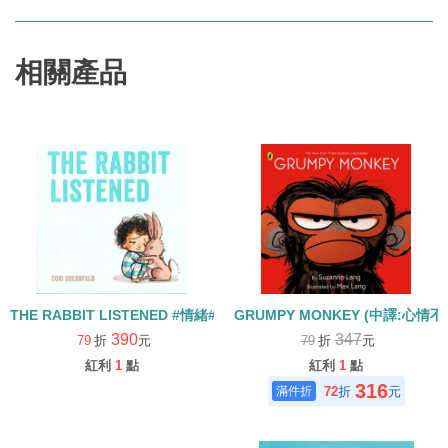
相關產品
THE RABBIT LISTENED #情緒#友誼
GRUMPY MONKEY (中譯:心情
390
347
79
折
元
79
折
元
紅利
1
點
紅利
1
點
316
72
折
元