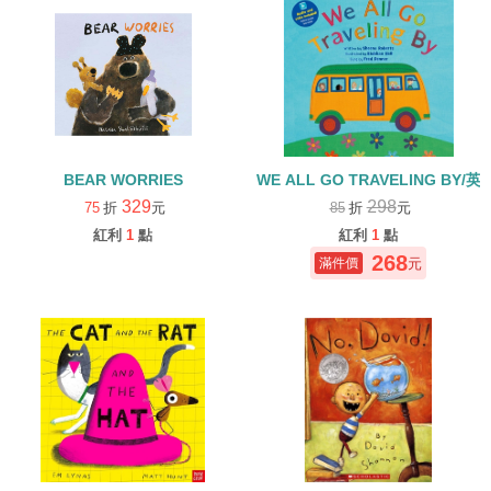
BEAR WORRIES
WE ALL GO TRAVELING BY
329
298
75
折
元
85
折
元
紅利
1
點
紅利
1
點
268
元