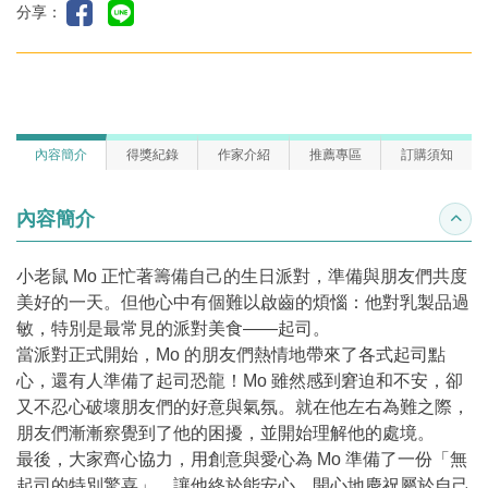
分享：
內容簡介
得獎紀錄
作家介紹
推薦專區
訂購須知
內容簡介
收合
小老鼠 Mo 正忙著籌備自己的生日派對，準備與朋友們共度
美好的一天。但他心中有個難以啟齒的煩惱：他對乳製品過
敏，特別是最常見的派對美食——起司。
當派對正式開始，Mo 的朋友們熱情地帶來了各式起司點
心，還有人準備了起司恐龍！Mo 雖然感到窘迫和不安，卻
又不忍心破壞朋友們的好意與氣氛。就在他左右為難之際，
朋友們漸漸察覺到了他的困擾，並開始理解他的處境。
最後，大家齊心協力，用創意與愛心為 Mo 準備了一份「無
起司的特別驚喜」，讓他終於能安心、開心地慶祝屬於自己