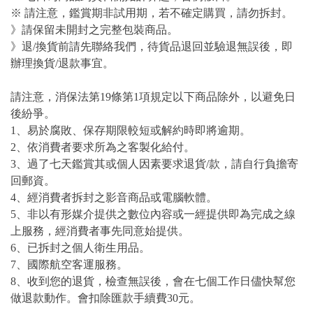
※ 請注意，鑑賞期非試用期，若不確定購買，請勿拆封。
》請保留未開封之完整包裝商品。
》退/換貨前請先聯絡我們，待貨品退回並驗退無誤後，即
辦理換貨/退款事宜。
請注意，消保法第19條第1項規定以下商品除外，以避免日
後紛爭。
1、易於腐敗、保存期限較短或解約時即將逾期。
2、依消費者要求所為之客製化給付。
3、過了七天鑑賞其或個人因素要求退貨/款，請自行負擔寄
回郵資。
4、經消費者拆封之影音商品或電腦軟體。
5、非以有形媒介提供之數位內容或一經提供即為完成之線
上服務，經消費者事先同意始提供。
6、已拆封之個人衛生用品。
7、國際航空客運服務。
8、收到您的退貨，檢查無誤後，會在七個工作日儘快幫您
做退款動作。會扣除匯款手續費30元。