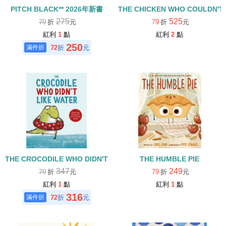
PITCH BLACK** 2026年新書
THE CHICKEN WHO COULDN
275
525
79
折
元
79
折
元
紅利
1
點
紅利
2
點
250
72
折
元
THE CROCODILE WHO DIDN'T LIKE WATER(中譯：小鱷魚，最
THE HUMBLE PIE
347
249
79
折
元
79
折
元
紅利
1
點
紅利
1
點
316
72
折
元