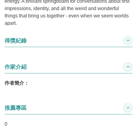
energy. A brilliant springboard for conversations about first
impressions, identity, and all the weird and wonderful
things that bring us together - even when we seem worlds
apart.
得獎紀錄
收合
作家介紹
收合
作者簡介：
推薦專區
收合
0