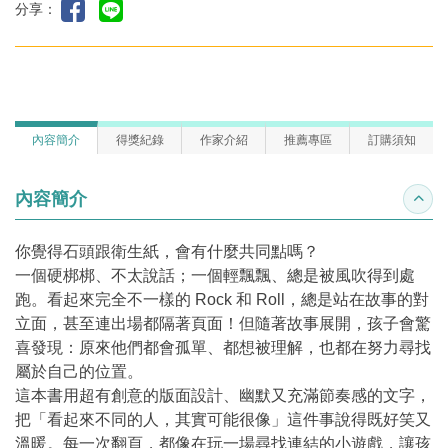
分享：
內容簡介
得獎紀錄
作家介紹
推薦專區
訂購須知
內容簡介
收合
你覺得石頭跟衛生紙，會有什麼共同點嗎？
一個硬梆梆、不太說話；一個輕飄飄、總是被風吹得到處
跑。看起來完全不一樣的 Rock 和 Roll，總是站在故事的對
立面，甚至連出場都隔著頁面！但隨著故事展開，孩子會驚
喜發現：原來他們都會孤單、都想被理解，也都在努力尋找
屬於自己的位置。
這本書用超有創意的版面設計、幽默又充滿節奏感的文字，
把「看起來不同的人，其實可能很像」這件事說得既好笑又
溫暖。每一次翻頁，都像在玩一場尋找連結的小遊戲，讓孩