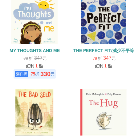
MY THOUGHTS AND ME
THE PERFECT FIT/減少不平等
347
347
79
折
元
79
折
元
紅利
1
點
紅利
1
點
330
75
折
元