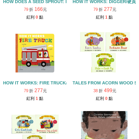
HOW DOES A SEED SPROUT: LIFE CYCLES WITH THE VERY H
HOW IT WORKS: DIGGER/硬頁
166
277
79
折
元
79
折
元
紅利
0
點
紅利
1
點
HOW IT WORKS: FIRE TRUCK/硬頁書
TALES FROM ACORN WOOD 
277
499
79
折
元
38
折
元
紅利
1
點
紅利
0
點