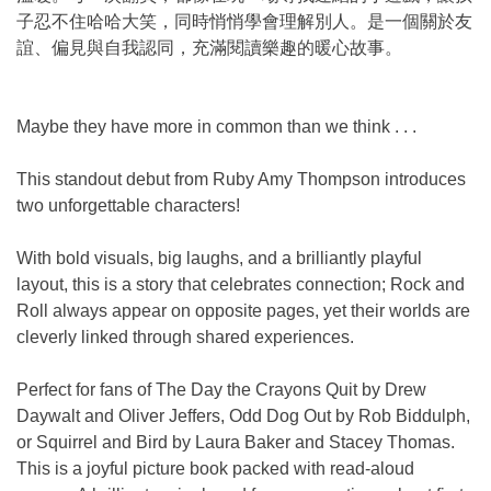
子忍不住哈哈大笑，同時悄悄學會理解別人。是一個關於友
誼、偏見與自我認同，充滿閱讀樂趣的暖心故事。
Maybe they have more in common than we think . . .
This standout debut from Ruby Amy Thompson introduces
two unforgettable characters!
With bold visuals, big laughs, and a brilliantly playful
layout, this is a story that celebrates connection; Rock and
Roll always appear on opposite pages, yet their worlds are
cleverly linked through shared experiences.
Perfect for fans of The Day the Crayons Quit by Drew
Daywalt and Oliver Jeffers, Odd Dog Out by Rob Biddulph,
or Squirrel and Bird by Laura Baker and Stacey Thomas.
This is a joyful picture book packed with read-aloud