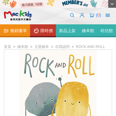
(
0
)
暢銷書單
限時價
新品上架
繪本館
幼兒館
首頁
繪本館
主題繪本
自我認同
ROCK AND ROLL