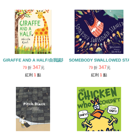
GIRAFFE AND A HALF/自我認同 (115年度深耕閱讀入選書單)
SOMEBODY SWALLOWED S
347
347
79
折
元
79
折
元
紅利
1
點
紅利
1
點