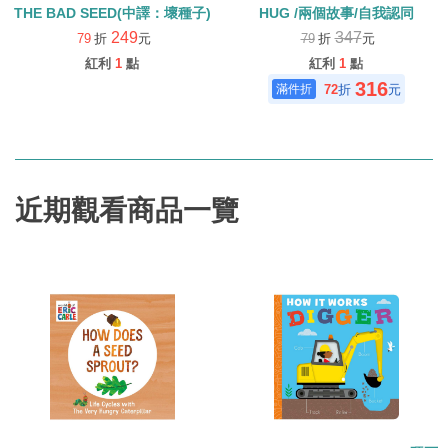
THE BAD SEED(中譯：壞種子)
HUG /兩個故事/自我認同
249
347
79
折
元
79
折
元
紅利
1
點
紅利
1
點
316
72
折
元
近期觀看商品一覽