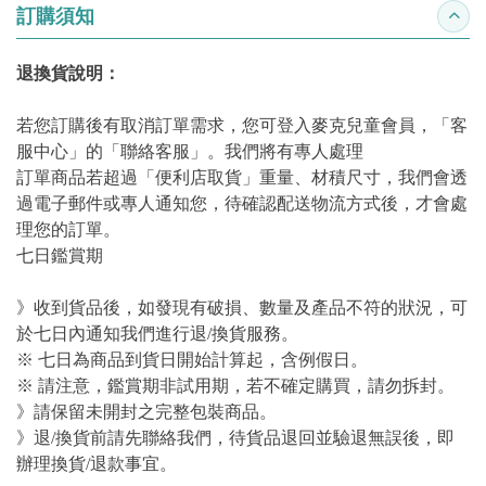
訂購須知
收合
退換貨說明：
若您訂購後有取消訂單需求，您可登入麥克兒童會員，「客
服中心」的「聯絡客服」。我們將有專人處理
訂單商品若超過「便利店取貨」重量、材積尺寸，我們會透
過電子郵件或專人通知您，待確認配送物流方式後，才會處
理您的訂單。
七日鑑賞期
》收到貨品後，如發現有破損、數量及產品不符的狀況，可
於七日內通知我們進行退/換貨服務。
※ 七日為商品到貨日開始計算起，含例假日。
※ 請注意，鑑賞期非試用期，若不確定購買，請勿拆封。
》請保留未開封之完整包裝商品。
》退/換貨前請先聯絡我們，待貨品退回並驗退無誤後，即
辦理換貨/退款事宜。