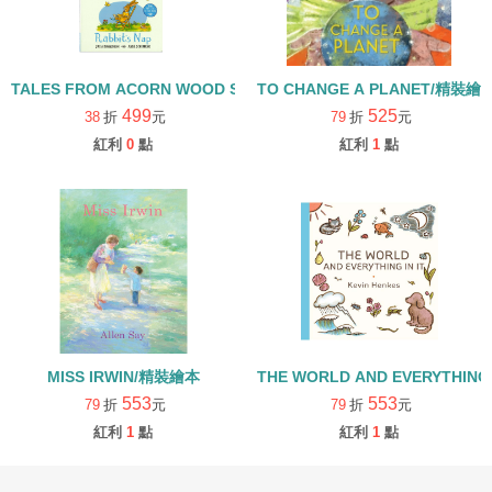
TALES FROM ACORN WOOD STORY COLLECTION 生活日常組/
TO CHANGE A PLANET/精裝繪
499
525
38
折
元
79
折
元
紅利
0
點
紅利
1
點
MISS IRWIN/精裝繪本
THE WORLD AND EVERYTHING
553
553
79
折
元
79
折
元
紅利
1
點
紅利
1
點